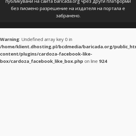
публикувани на сайта baricada.org чрез други платформи
без писмено разрешение на издателя на портала е
забранено.
Warning
: Undefined array key 0 in
/home/klient.dhosting.pl/bcdmedia/baricada.org/public_h
content/plugins/cardoza-facebook-like-
box/cardoza_facebook_like_box.php
on line
924