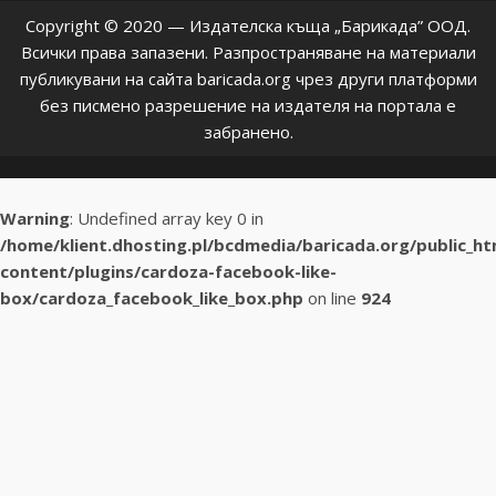
Copyright © 2020 — Издателска къща „Барикада” ООД.
Всички права запазени. Разпространяване на материали
публикувани на сайта baricada.org чрез други платформи
без писмено разрешение на издателя на портала е
забранено.
Warning
: Undefined array key 0 in
/home/klient.dhosting.pl/bcdmedia/baricada.org/public_h
content/plugins/cardoza-facebook-like-
box/cardoza_facebook_like_box.php
on line
924