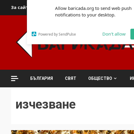
Skip
За сайта
Автори
За контакти
За реклама
Полит
Allow baricada.org to send web push
to
notifications to your desktop.
content
Don't allow
Powered by SendPulse
БЪЛГАРИЯ
СВЯТ
ОБЩЕСТВО
И
изчезване