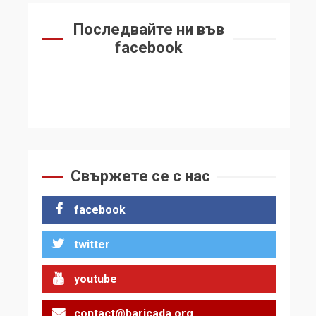
Последвайте ни във
facebook
Свържете се с нас
facebook
twitter
youtube
contact@baricada.org