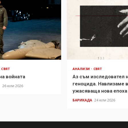
СВЯТ
АНАЛИЗИ
СВЯТ
на войната
Аз съм изследовател 
геноцида. Навлизаме 
А
26 юли 2026
ужасяваща нова епоха
БАРИКАДА
24 юли 2026