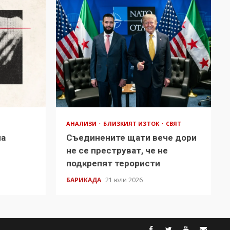
АНАЛИЗИ
БЛИЗКИЯТ ИЗТОК
СВЯТ
на
Съединените щати вече дори
в
не се преструват, че не
подкрепят терористи
БАРИКАДА
21 юли 2026