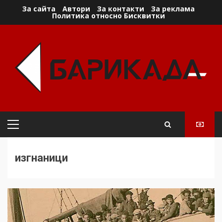
Skip
За сайта
Автори
За контакти
За реклама
Политика относно Бисквитки
to
content
Primary
Menu
изгнаници