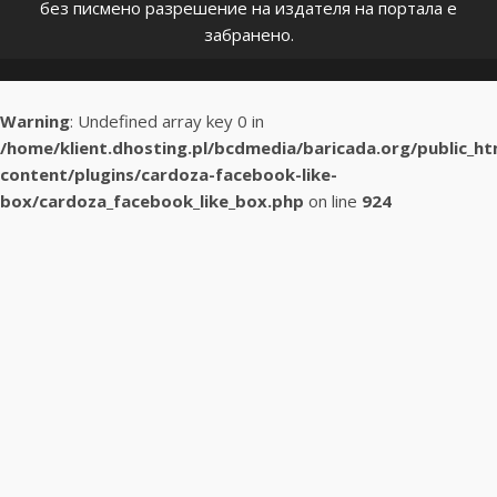
без писмено разрешение на издателя на портала е
забранено.
Warning
: Undefined array key 0 in
/home/klient.dhosting.pl/bcdmedia/baricada.org/public_h
content/plugins/cardoza-facebook-like-
box/cardoza_facebook_like_box.php
on line
924