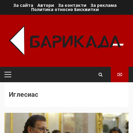
Skip
За сайта
Автори
За контакти
За реклама
Политика относно Бисквитки
to
content
Primary
Menu
Иглесиас