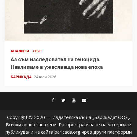
АНАЛИЗИ
СВЯТ
Аз съм изследовател на геноцида.
Навлизаме в ужасяваща нова епоха
БАРИКАДА
24 юли 2026
facebook
twitter
youtube
contact@baric
Copyright © 2020 — Издателска къща „Барикада” ООД.
Всички права запазени. Разпространяване на материали
публикувани на сайта baricada.org чрез други платформи