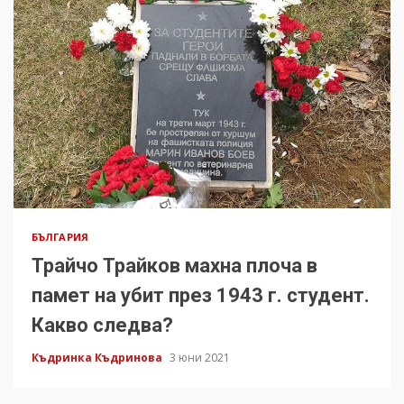
БЪЛГАРИЯ
Трайчо Трайков махна плоча в
памет на убит през 1943 г. студент.
Какво следва?
Къдринка Къдринова
3 юни 2021