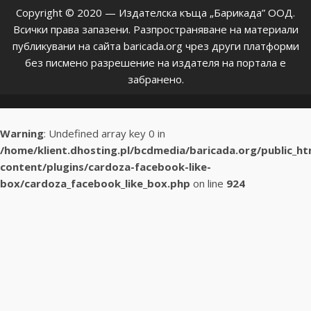
Copyright © 2020 — Издателска къща „Барикада” ООД.
Всички права запазени. Разпространяване на материали
публикувани на сайта baricada.org чрез други платформи
без писмено разрешение на издателя на портала е
забранено.
Warning
: Undefined array key 0 in
/home/klient.dhosting.pl/bcdmedia/baricada.org/public_h
content/plugins/cardoza-facebook-like-
box/cardoza_facebook_like_box.php
on line
924