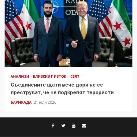
АНАЛИЗИ
БЛИЗКИЯТ ИЗТОК
СВЯТ
Съединените щати вече дори не се
преструват, че не подкрепят терористи
БАРИКАДА
21 юли 2026
facebook
twitter
youtube
contact@baric