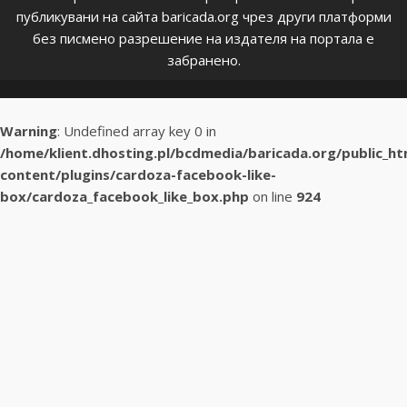
публикувани на сайта baricada.org чрез други платформи
без писмено разрешение на издателя на портала е
забранено.
Warning
: Undefined array key 0 in
/home/klient.dhosting.pl/bcdmedia/baricada.org/public_h
content/plugins/cardoza-facebook-like-
box/cardoza_facebook_like_box.php
on line
924