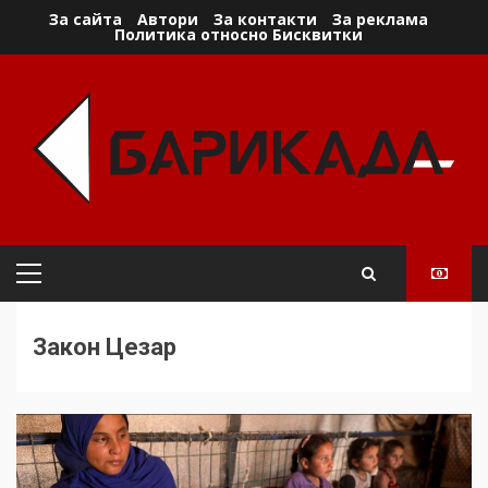
Skip
За сайта
Автори
За контакти
За реклама
Политика относно Бисквитки
to
content
Primary
Menu
Закон Цезар