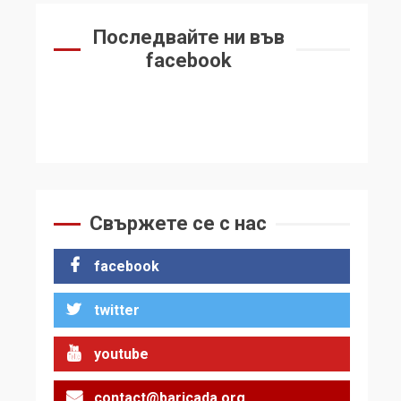
Последвайте ни във
facebook
Свържете се с нас
facebook
twitter
youtube
contact@baricada.org