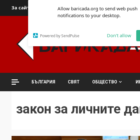
Skip
За сайта
Автори
За контакти
За реклама
Полит
Allow baricada.org to send web push
to
notifications to your desktop.
content
Don't allow
Powered by SendPulse
БЪЛГАРИЯ
СВЯТ
ОБЩЕСТВО
И
закон за личните д