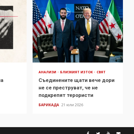
АНАЛИЗИ
БЛИЗКИЯТ ИЗТОК
СВЯТ
на
Съединените щати вече дори
в
не се преструват, че не
подкрепят терористи
БАРИКАДА
21 юли 2026