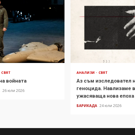
СВЯТ
АНАЛИЗИ
СВЯТ
на войната
Аз съм изследовател 
геноцида. Навлизаме 
А
26 юли 2026
ужасяваща нова епоха
БАРИКАДА
24 юли 2026