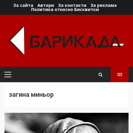
Skip
За сайта
Автори
За контакти
За реклама
Политика относно Бисквитки
to
content
Primary
Menu
загина миньор