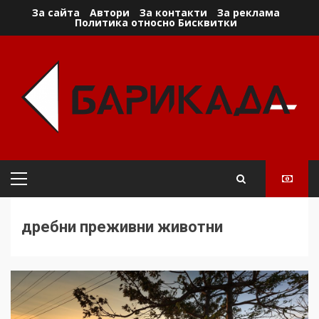
Skip
За сайта
Автори
За контакти
За реклама
Политика относно Бисквитки
to
content
Primary
Menu
дребни преживни животни