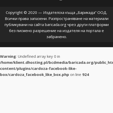
Copyright © 2020 — Издателска къща „Барикада” ООД.
Всички права запазени. Разпространяване на материали
публикувани на сайта baricada.org чрез други платформи
без писмено разрешение на издателя на портала е
забранено.
Warning
: Undefined array key 0 in
/home/klient.dhosting.pl/bcdmedia/baricada.org/public_h
content/plugins/cardoza-facebook-like-
box/cardoza_facebook_like_box.php
on line
924