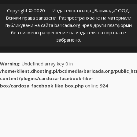
Copyright © 2020 — Издателска къща „Барикада” ООД.
Всички права запазени. Разпространяване на материали
публикувани на сайта baricada.org чрез други платформи
без писмено разрешение на издателя на портала е
забранено.
Warning
: Undefined array key 0 in
/home/klient.dhosting.pl/bcdmedia/baricada.org/public_h
content/plugins/cardoza-facebook-like-
box/cardoza_facebook_like_box.php
on line
924