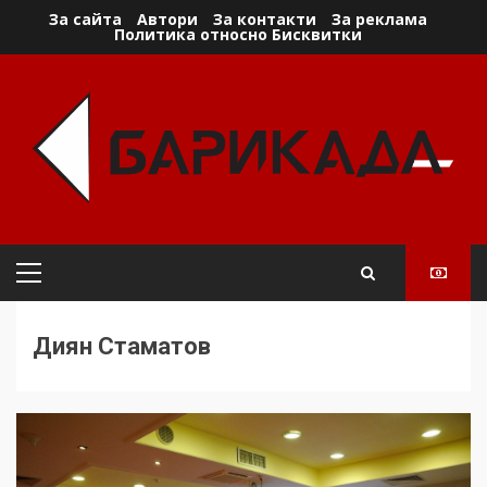
Skip
За сайта
Автори
За контакти
За реклама
Политика относно Бисквитки
to
content
Primary
Menu
Диян Стаматов