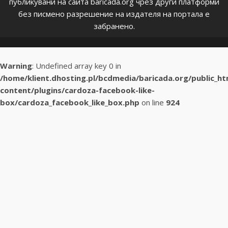
публикувани на сайта baricada.org чрез други платформи
без писмено разрешение на издателя на портала е
забранено.
Warning
: Undefined array key 0 in
/home/klient.dhosting.pl/bcdmedia/baricada.org/public_h
content/plugins/cardoza-facebook-like-
box/cardoza_facebook_like_box.php
on line
924