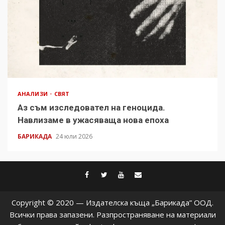
АНАЛИЗИ
СВЯТ
Аз съм изследовател на геноцида.
Навлизаме в ужасяваща нова епоха
БАРИКАДА
24 юли 2026
facebook
twitter
youtube
contact@baric
Copyright © 2020 — Издателска къща „Барикада” ООД.
Всички права запазени. Разпространяване на материали