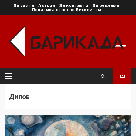
Skip
За сайта
Автори
За контакти
За реклама
Политика относно Бисквитки
to
content
Primary
Menu
Дилов