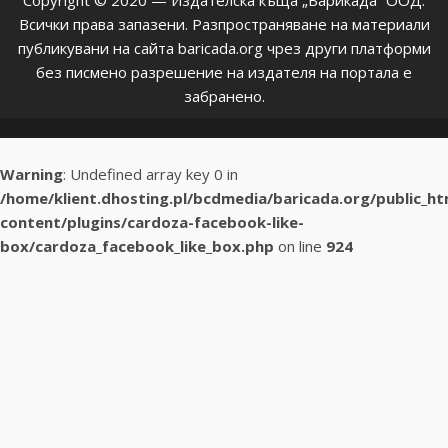
Copyright © 2020 — Издателска къща „Барикада” ООД.
Всички права запазени. Разпространяване на материали
публикувани на сайта baricada.org чрез други платформи
без писмено разрешение на издателя на портала е
забранено.
Warning
: Undefined array key 0 in
/home/klient.dhosting.pl/bcdmedia/baricada.org/public_h
content/plugins/cardoza-facebook-like-
box/cardoza_facebook_like_box.php
on line
924