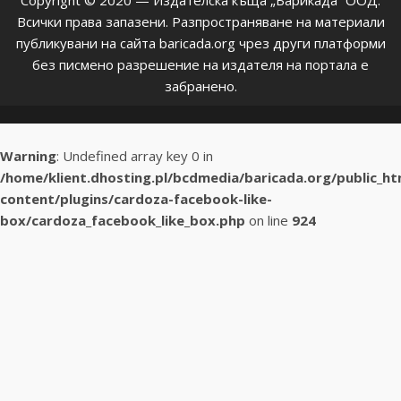
Copyright © 2020 — Издателска къща „Барикада” ООД.
Всички права запазени. Разпространяване на материали
публикувани на сайта baricada.org чрез други платформи
без писмено разрешение на издателя на портала е
забранено.
Warning
: Undefined array key 0 in
/home/klient.dhosting.pl/bcdmedia/baricada.org/public_h
content/plugins/cardoza-facebook-like-
box/cardoza_facebook_like_box.php
on line
924