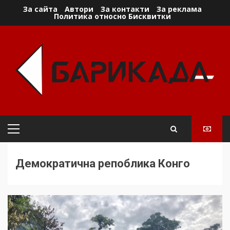
Skip
За сайта
Автори
За контакти
За реклама
Политика относно Бисквитки
to
content
Primary
Menu
Демократична репоблика Конго