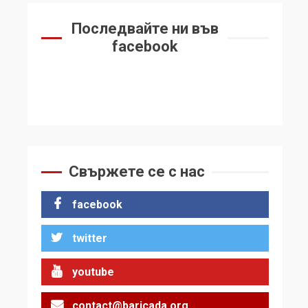
Последвайте ни във
facebook
Свържете се с нас
facebook
twitter
youtube
contact@baricada.org