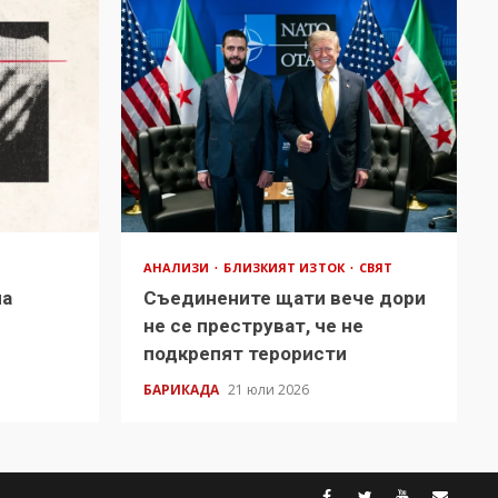
АНАЛИЗИ
БЛИЗКИЯТ ИЗТОК
СВЯТ
на
Съединените щати вече дори
в
не се преструват, че не
подкрепят терористи
БАРИКАДА
21 юли 2026