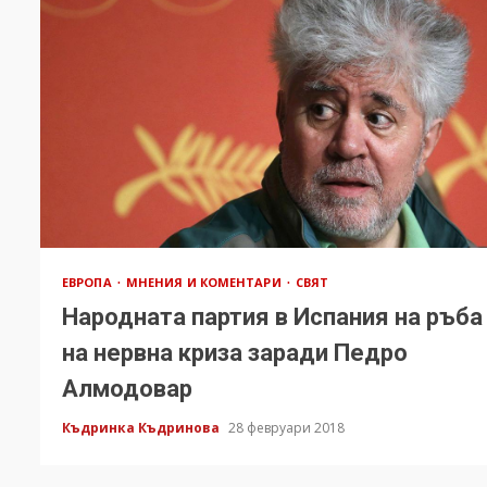
ЕВРОПА
МНЕНИЯ И КОМЕНТАРИ
СВЯТ
Народната партия в Испания на ръба
на нервна криза заради Педро
Алмодовар
Къдринка Къдринова
28 февруари 2018