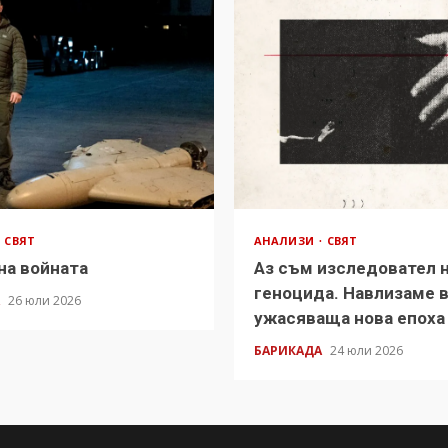
СВЯТ
АНАЛИЗИ
СВЯТ
на войната
Аз съм изследовател 
геноцида. Навлизаме 
А
26 юли 2026
ужасяваща нова епоха
БАРИКАДА
24 юли 2026