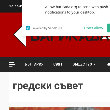
Skip
За сайта
Автори
За контакти
За реклама
Полит
Allow baricada.org to send web push
to
notifications to your desktop.
content
Don't allow
Powered by SendPulse
БЪЛГАРИЯ
СВЯТ
ОБЩЕСТВО
И
гредски съвет