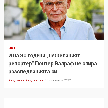
СВЯТ
И на 80 години „нежеланият
репортер” Гюнтер Валраф не спира
разследванията си
Къдринка Къдринова
13 октомври 2022