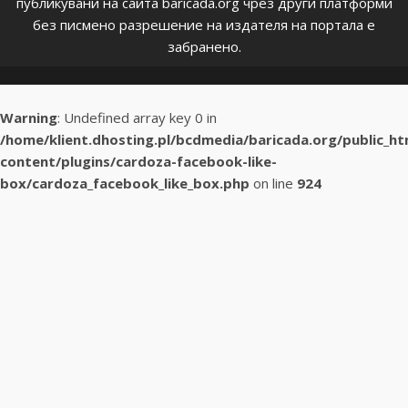
публикувани на сайта baricada.org чрез други платформи
без писмено разрешение на издателя на портала е
забранено.
Warning
: Undefined array key 0 in
/home/klient.dhosting.pl/bcdmedia/baricada.org/public_h
content/plugins/cardoza-facebook-like-
box/cardoza_facebook_like_box.php
on line
924