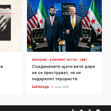
АНАЛИЗИ
БЛИЗКИЯТ ИЗТОК
СВЯТ
на
Съединените щати вече дори
в
не се преструват, че не
подкрепят терористи
БАРИКАДА
21 юли 2026