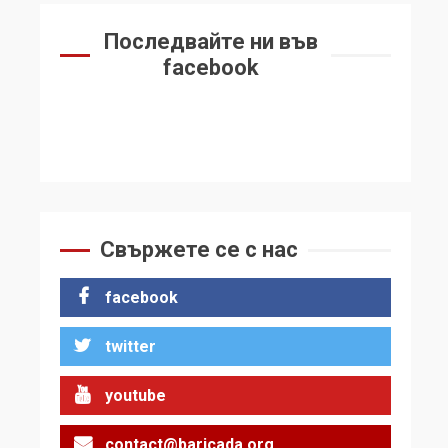
Последвайте ни във
facebook
Свържете се с нас
facebook
twitter
youtube
contact@baricada.org