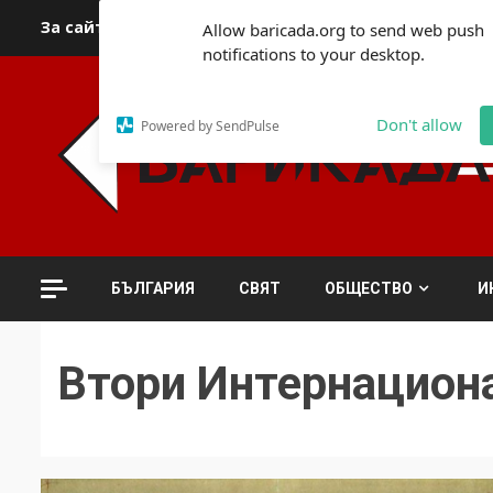
Skip
За сайта
Автори
За контакти
За реклама
Полит
Allow baricada.org to send web push
to
notifications to your desktop.
content
Don't allow
Powered by SendPulse
БЪЛГАРИЯ
СВЯТ
ОБЩЕСТВО
И
Втори Интернацион