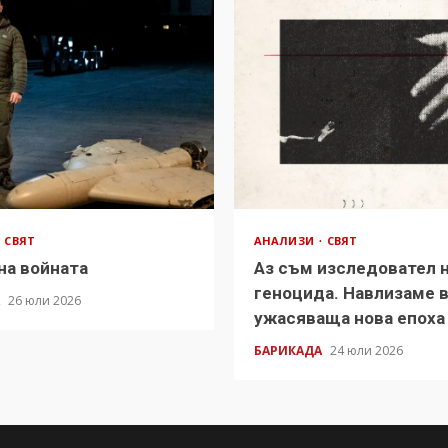
СВЯТ
АНАЛИЗИ
СВЯТ
на войната
Аз съм изследовател 
геноцида. Навлизаме 
А
26 юли 2026
ужасяваща нова епоха
БАРИКАДА
24 юли 2026