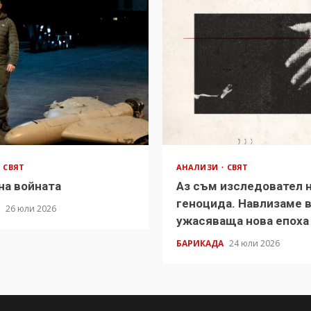
СВЯТ
АНАЛИЗИ
СВЯТ
на войната
Аз съм изследовател 
геноцида. Навлизаме 
А
26 юли 2026
ужасяваща нова епоха
БАРИКАДА
24 юли 2026