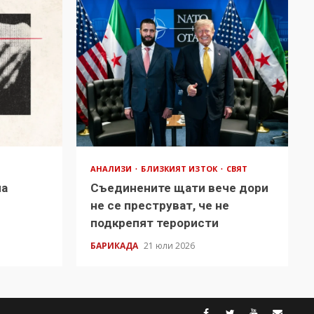
АНАЛИЗИ
БЛИЗКИЯТ ИЗТОК
СВЯТ
на
Съединените щати вече дори
в
не се преструват, че не
подкрепят терористи
БАРИКАДА
21 юли 2026