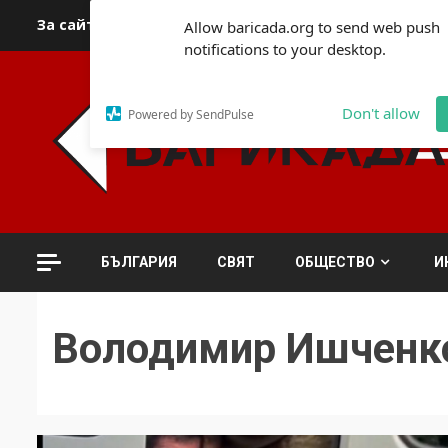
Skip
За сайта
Автори
За контакти
За реклама
Полит
Allow baricada.org to send web push
to
notifications to your desktop.
content
Don't allow
Powered by SendPulse
БЪЛГАРИЯ
СВЯТ
ОБЩЕСТВО
И
Володимир Ишченк