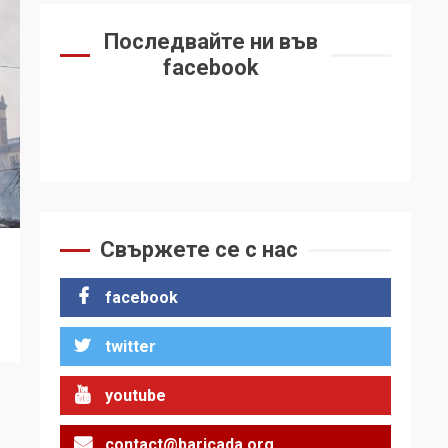
Последвайте ни във
facebook
Свържете се с нас
facebook
twitter
youtube
contact@baricada.org