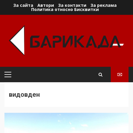
Skip
За сайта
Автори
За контакти
За реклама
Политика относно Бисквитки
to
content
Primary
Menu
видовден