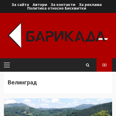
Skip
За сайта
Автори
За контакти
За реклама
Политика относно Бисквитки
to
content
Primary
Menu
Велинград