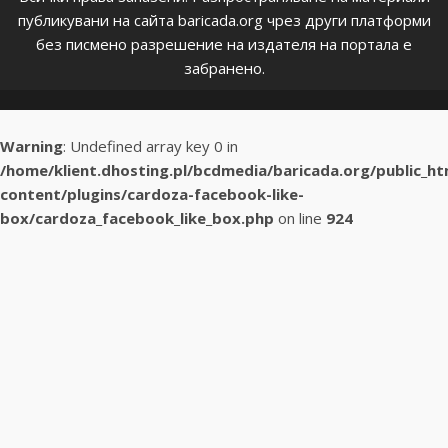
публикувани на сайта baricada.org чрез други платформи
без писмено разрешение на издателя на портала е
забранено.
Warning
: Undefined array key 0 in
/home/klient.dhosting.pl/bcdmedia/baricada.org/public_h
content/plugins/cardoza-facebook-like-
box/cardoza_facebook_like_box.php
on line
924