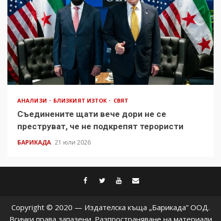
АНАЛИЗИ
БЛИЗКИЯТ ИЗТОК
СВЯТ
Съединените щати вече дори не се
преструват, че не подкрепят терористи
БАРИКАДА
21 юли 2026
facebook
twitter
youtube
contact@baric
Copyright © 2020 — Издателска къща „Барикада” ООД.
Всички права запазени. Разпространяване на материали