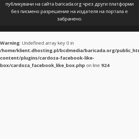
публикувани на сайта baricada.org чрез други платформи
без писмено разрешение на издателя на портала е
забранено.
Warning
: Undefined array key 0 in
/home/klient.dhosting.pl/bcdmedia/baricada.org/public_h
content/plugins/cardoza-facebook-like-
box/cardoza_facebook_like_box.php
on line
924