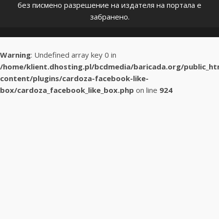
без писмено разрешение на издателя на портала е
забранено.
Warning
: Undefined array key 0 in
/home/klient.dhosting.pl/bcdmedia/baricada.org/public_h
content/plugins/cardoza-facebook-like-
box/cardoza_facebook_like_box.php
on line
924