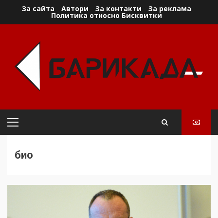
Skip
За сайта
Автори
За контакти
За реклама
Политика относно Бисквитки
to
content
Primary
Menu
био