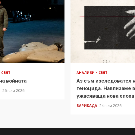
СВЯТ
АНАЛИЗИ
СВЯТ
на войната
Аз съм изследовател 
геноцида. Навлизаме 
А
26 юли 2026
ужасяваща нова епоха
БАРИКАДА
24 юли 2026