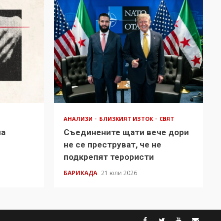
АНАЛИЗИ
БЛИЗКИЯТ ИЗТОК
СВЯТ
на
Съединените щати вече дори
в
не се преструват, че не
подкрепят терористи
БАРИКАДА
21 юли 2026