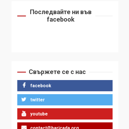
Последвайте ни във
facebook
Свържете се с нас
facebook
twitter
youtube
contact@baricada.org