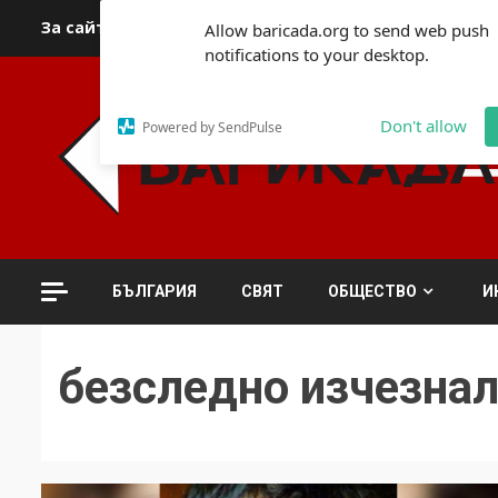
Skip
За сайта
Автори
За контакти
За реклама
Полит
Allow baricada.org to send web push
to
notifications to your desktop.
content
Don't allow
Powered by SendPulse
БЪЛГАРИЯ
СВЯТ
ОБЩЕСТВО
И
безследно изчезна