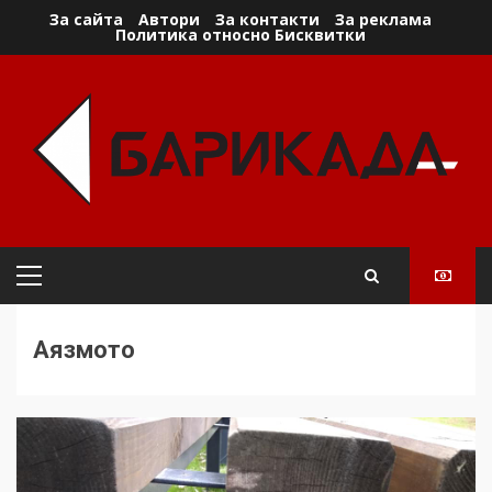
Skip
За сайта
Автори
За контакти
За реклама
Политика относно Бисквитки
to
content
Primary
Menu
Аязмото