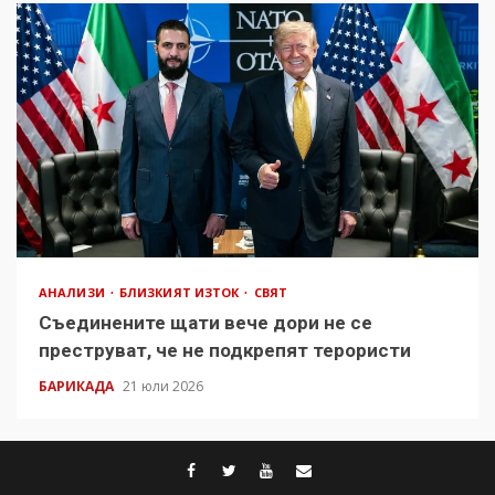
АНАЛИЗИ
БЛИЗКИЯТ ИЗТОК
СВЯТ
Съединените щати вече дори не се
преструват, че не подкрепят терористи
БАРИКАДА
21 юли 2026
facebook
twitter
youtube
contact@baric