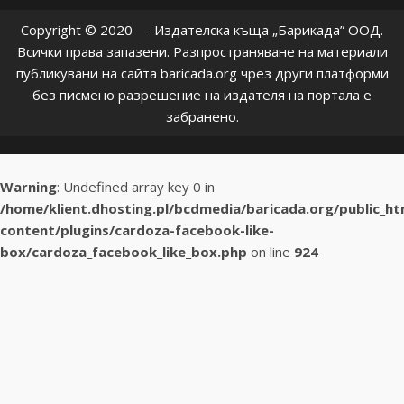
Copyright © 2020 — Издателска къща „Барикада” ООД.
Всички права запазени. Разпространяване на материали
публикувани на сайта baricada.org чрез други платформи
без писмено разрешение на издателя на портала е
забранено.
Warning
: Undefined array key 0 in
/home/klient.dhosting.pl/bcdmedia/baricada.org/public_h
content/plugins/cardoza-facebook-like-
box/cardoza_facebook_like_box.php
on line
924