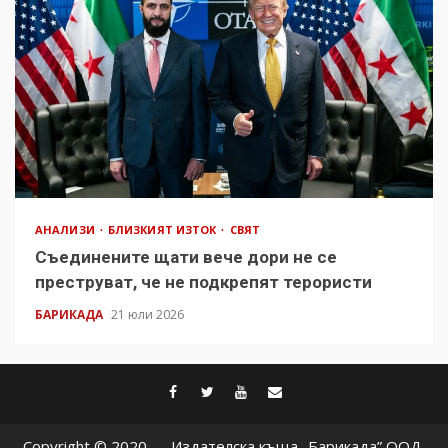
АНАЛИЗИ
БЛИЗКИЯТ ИЗТОК
СВЯТ
Съединените щати вече дори не се
преструват, че не подкрепят терористи
БАРИКАДА
21 юли 2026
facebook
twitter
youtube
contact@baric
Copyright © 2020 — Издателска къща „Барикада” ООД.