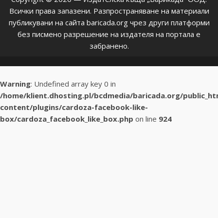
Всички права запазени. Разпространяване на материали
публикувани на сайта baricada.org чрез други платформи
без писмено разрешение на издателя на портала е
забранено.
Warning
: Undefined array key 0 in
/home/klient.dhosting.pl/bcdmedia/baricada.org/public_h
content/plugins/cardoza-facebook-like-
box/cardoza_facebook_like_box.php
on line
924