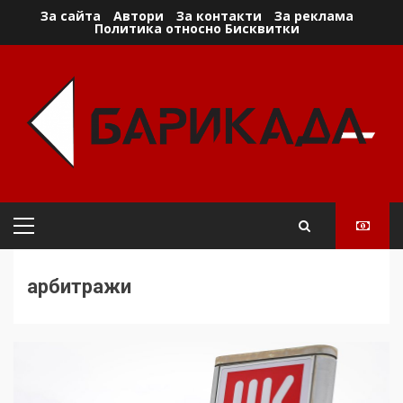
Skip
За сайта
Автори
За контакти
За реклама
Политика относно Бисквитки
to
content
Primary
Menu
арбитражи