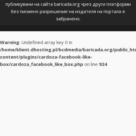
публикувани на сайта baricada.org чрез други платформи
без писмено разрешение на издателя на портала е
забранено.
Warning
: Undefined array key 0 in
/home/klient.dhosting.pl/bcdmedia/baricada.org/public_h
content/plugins/cardoza-facebook-like-
box/cardoza_facebook_like_box.php
on line
924