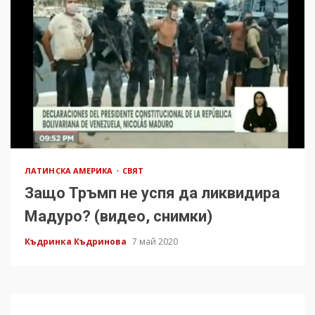
ЛАТИНСКА АМЕРИКА
СВЯТ
Защо Тръмп не успя да ликвидира
Мадуро? (видео, снимки)
Къдринка Къдринова
7 май 2020