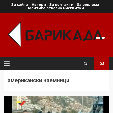
Skip
За сайта
Автори
За контакти
За реклама
Политика относно Бисквитки
to
content
Primary
Menu
американски наемници