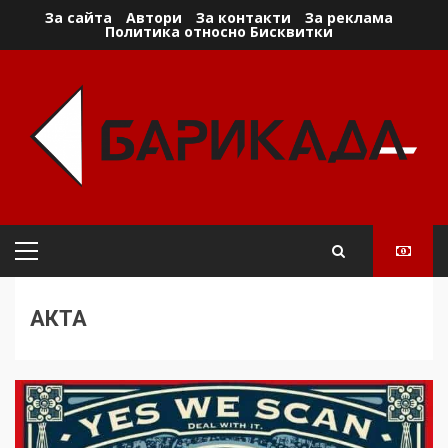
Skip
За сайта
Автори
За контакти
За реклама
Политика относно Бисквитки
to
content
Primary
Menu
АКТА