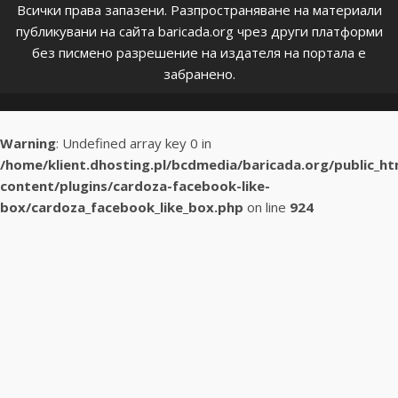
Всички права запазени. Разпространяване на материали
публикувани на сайта baricada.org чрез други платформи
без писмено разрешение на издателя на портала е
забранено.
Warning
: Undefined array key 0 in
/home/klient.dhosting.pl/bcdmedia/baricada.org/public_h
content/plugins/cardoza-facebook-like-
box/cardoza_facebook_like_box.php
on line
924