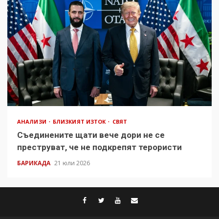
АНАЛИЗИ
БЛИЗКИЯТ ИЗТОК
СВЯТ
Съединените щати вече дори не се
преструват, че не подкрепят терористи
БАРИКАДА
21 юли 2026
facebook
twitter
youtube
contact@baric