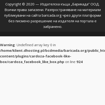
Copyright © 2020 — Издателска къща „Барикада” ООД.
Всички права запазени. Разпространяване на материали
публикувани на сайта baricada.org чрез други платформи
без писмено разрешение на издателя на портала е
забранено.
Warning
: Undefined array key 0 in
/home/klient.dhosting.pl/bcdmedia/baricada.org/public_h
content/plugins/cardoza-facebook-like-
box/cardoza_facebook_like_box.php
on line
924