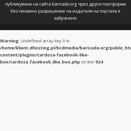
публикувани на сайта baricada.org чрез други платформи
без писмено разрешение на издателя на портала е
забранено.
Warning
: Undefined array key 0 in
/home/klient.dhosting.pl/bcdmedia/baricada.org/public_h
content/plugins/cardoza-facebook-like-
box/cardoza_facebook_like_box.php
on line
924