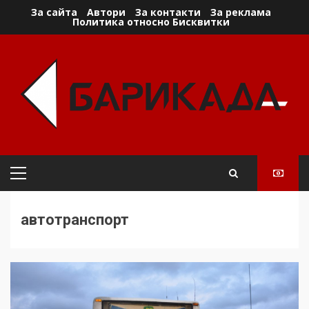
Skip
За сайта
Автори
За контакти
За реклама
Политика относно Бисквитки
to
content
Primary
Menu
автотранспорт