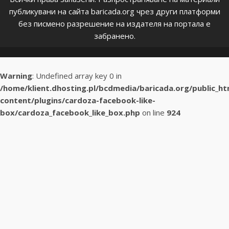
публикувани на сайта baricada.org чрез други платформи
без писмено разрешение на издателя на портала е
забранено.
Warning
: Undefined array key 0 in
/home/klient.dhosting.pl/bcdmedia/baricada.org/public_h
content/plugins/cardoza-facebook-like-
box/cardoza_facebook_like_box.php
on line
924