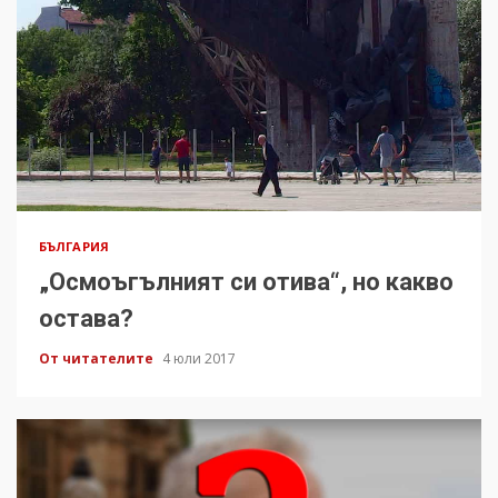
БЪЛГАРИЯ
„Осмоъгълният си отива“, но какво
остава?
От читателите
4 юли 2017