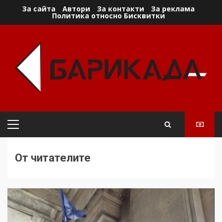
Skip
За сайта
Автори
За контакти
За реклама
Политика относно Бисквитки
to
content
Primary
Menu
От читателите