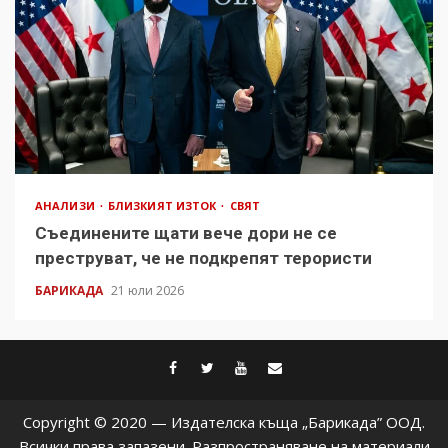
АНАЛИЗИ
БЛИЗКИЯТ ИЗТОК
СВЯТ
Съединените щати вече дори не се
преструват, че не подкрепят терористи
БАРИКАДА
21 юли 2026
facebook
twitter
youtube
contact@baric
Copyright © 2020 — Издателска къща „Барикада” ООД.
Всички права запазени. Разпространяване на материали