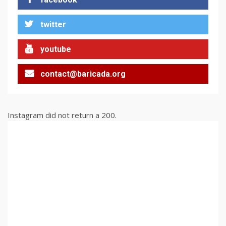
twitter
Кой е Валю Пропозишъна в
българския мениджмънт?
2
youtube
contact@baricada.org
Един рециклиран десен
проект, моля. Опаковайте
ми го в неутрално зелено
3
Instagram did not return a 200.
Защо „Америка за
България“ обяви война на
ген. Румен Радев?
4
Най-голямата грешка в