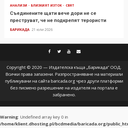
АНАЛИЗИ
БЛИЗКИЯТ ИЗТОК
СВЯТ
Съединените щати вече дори не се
преструват, че не подкрепят терористи
БАРИКАДА
21 юли 2026
facebook
twitter
youtube
contact@baric
Copyright © 2020 — Издателска къща „Барикада” ООД.
Всички права запазени. Разпространяване на материали
публикувани на сайта baricada.org чрез други платформи
без писмено разрешение на издателя на портала е
забранено.
Warning
: Undefined array key 0 in
/home/klient.dhosting.pl/bcdmedia/baricada.org/public_h