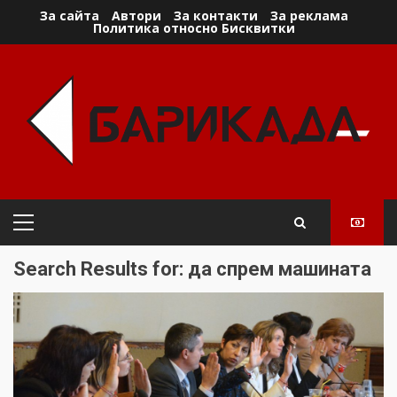
Skip
За сайта
Автори
За контакти
За реклама
Политика относно Бисквитки
to
content
Primary
Menu
Search Results for:
да спрем машината