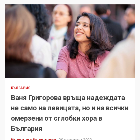
БЪЛГАРИЯ
Ваня Григорова връща надеждата
не само на левицата, но и на всички
омерзени от сглобки хора в
България
Къдринка Къдринова
30 октомври 2023