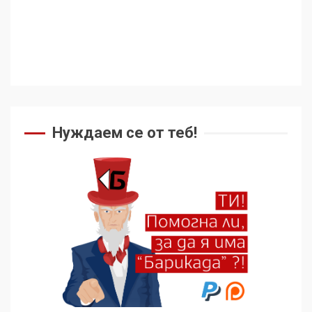
Съединените щати вече
дори не се преструват, че
не подкрепят терористи
4
Как се вземат милиони за
чужд труд
Нуждаем се от теб!
5
136 страни в ООН
подкрепиха Куба, България
избра да е сред 30
„въздържали се“
6
Удължаването на „Чат
контрола“ в ЕС е обида за
демокрацията