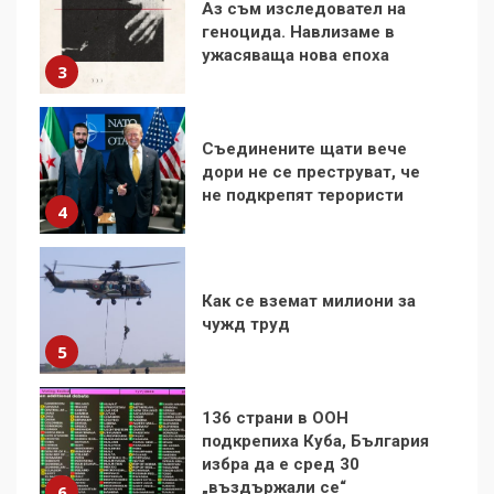
Съединените щати вече
историята на науката
дори не се преструват, че
5
не подкрепят терористи
4
В БСП не бързат да
Как се вземат милиони за
погребват неолиберализма
чужд труд
6
5
136 страни в ООН
Фоторазказ: изоставеният
подкрепиха Куба, България
плувен басейн в Кюстендил
избра да е сред 30
7
„въздържали се“
6
В Казанлък се питат какво
Удължаването на „Чат
би правил Георги Кирков
контрола“ в ЕС е обида за
днес (СНИМКИ)
1
демокрацията
7