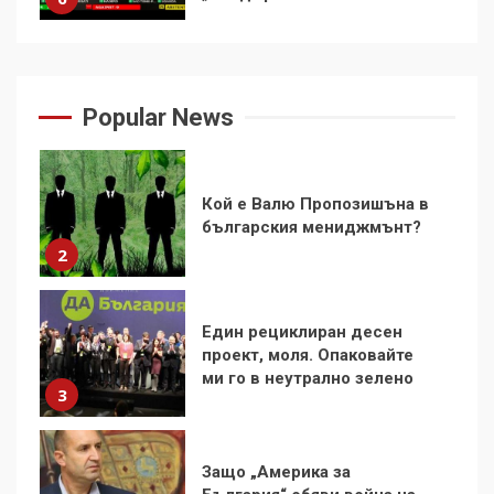
За 100-годишнината на
Кой е Валю Пропозишъна в
Фидел Кастро – изкачване
българския мениджмънт?
на Черни връх по неговите
2
Popular News
стъпки от 1972 г.
1
Един рециклиран десен
проект, моля. Опаковайте
Цената на войната
ми го в неутрално зелено
3
2
Защо „Америка за
Аз съм изследовател на
България“ обяви война на
геноцида. Навлизаме в
ген. Румен Радев?
4
ужасяваща нова епоха
3
Най-голямата грешка в