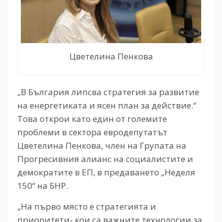
Цветелина Пенкова
„В България липсва стратегия за развитие
на енергетиката и ясен план за действие.“
Това открои като един от големите
проблеми в сектора евродепутатът
Цветелина Пенкова, член на Групата на
Прогресивния алианс на социалистите и
демократите в ЕП, в предаването „Неделя
150“ на БНР.
„На първо място е стратегията и
приоритети- кои са важните технологии за