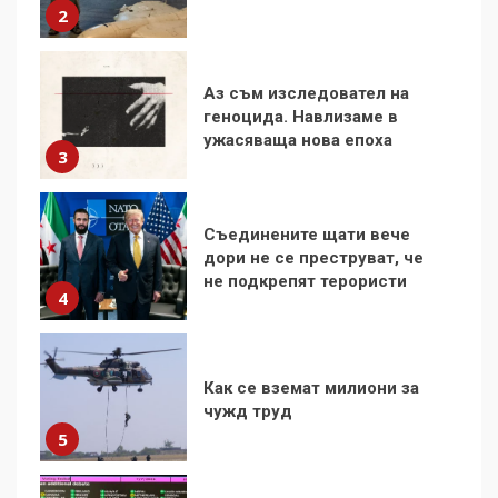
ужасяваща нова епоха
3
Съединените щати вече
дори не се преструват, че
не подкрепят терористи
4
Как се вземат милиони за
чужд труд
5
136 страни в ООН
подкрепиха Куба, България
избра да е сред 30
„въздържали се“
6