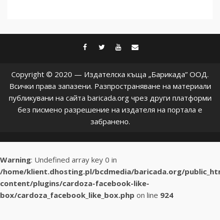
facebook
twitter
youtube
contact@baric
Copyright © 2020 — Издателска къща „Барикада” ООД.
Всички права запазени. Разпространяване на материали
публикувани на сайта baricada.org чрез други платформи
без писмено разрешение на издателя на портала е
забранено.
Warning
: Undefined array key 0 in
/home/klient.dhosting.pl/bcdmedia/baricada.org/public_h
content/plugins/cardoza-facebook-like-
box/cardoza_facebook_like_box.php
on line
924