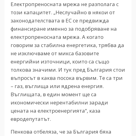
Електропреносната мрежа не разполага с
този капацитет. „Неслучайно в някои от
законодателствата в ЕС се предвижда
финансиране именно за подобряване на
електропреносната мрежа. А когато
говорим за стабилна енергетика, трябва да
не изключваме от микса базовите
енергийни източници, които са също
толкова значими. И тук пред България стои
въпросът в каква посока вървим. Те са три
– газ, въглища или ядрена енергия.
Въглищата, в един момент ще са
икономически нерентабилни заради
цената на електроенергията“, каза
евродепутатът.
Пенкова отбеляза, че за България бяха