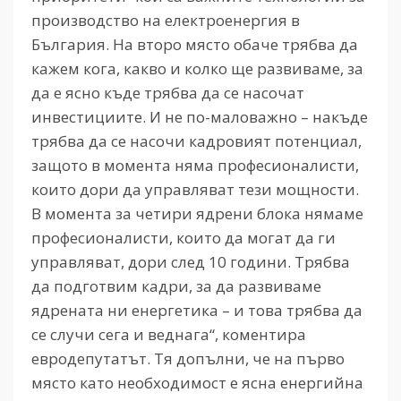
производство на електроенергия в
България. На второ място обаче трябва да
кажем кога, какво и колко ще развиваме, за
да е ясно къде трябва да се насочат
инвестициите. И не по-маловажно – накъде
трябва да се насочи кадровият потенциал,
защото в момента няма професионалисти,
които дори да управляват тези мощности.
В момента за четири ядрени блока нямаме
професионалисти, които да могат да ги
управляват, дори след 10 години. Трябва
да подготвим кадри, за да развиваме
ядрената ни енергетика – и това трябва да
се случи сега и веднага“, коментира
евродепутатът. Тя допълни, че на първо
място като необходимост е ясна енергийна