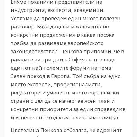
Бяхме поканили представители на
индустрията, експерти, академици.
Успяхме да проведем един много полезен
разговор. Бяха дадени изключително
конкретни предложения в каква посока
трябва да развиваме европейското
законодателство.“ Пенкова припомни, че в
рамките на три дни в София се проведе
един от най-големите форуми на тема
Зелен преход в Европа. Той събра на едно
място експерти, професионалисти,
регулатори и учени от много европейски
страни с цел да се начертае ясен план и
конкретни приоритети за един справедлив
и успешен преход към зелена икономика.
Цветелина Пенкова отбеляза, че ядреният