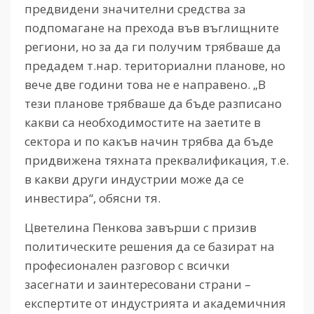
предвидени значителни средства за
подпомагане на прехода във въглищните
региони, но за да ги получим трябваше да
предадем т.нар. териториални планове, но
вече две години това не е направено. „В
тези планове трябваше да бъде разписано
какви са необходимостите на заетите в
сектора и по какъв начин трябва да бъде
придвижена тяхната преквалификация, т.е.
в какви други индустрии може да се
инвестира“, обясни тя.
Цветелина Пенкова завърши с призив
политическите решения да се базират на
професионален разговор с всички
засегнати и заинтересовани страни –
експертите от индустрията и академичния