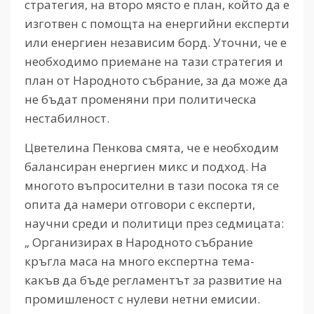
стратегия, на второ място е план, който да е
изготвен с помощта на енергийни експерти
или енергиен независим борд. Уточни, че е
необходимо приемане на тази стратегия и
план от Народното събрание, за да може да
не бъдат променяни при политическа
нестабилност.
Цветелина Пенкова смята, че е необходим
балансиран енергиен микс и подход. На
многото въпросителни в тази посока тя се
опита да намери отговори с експерти,
научни среди и политици през седмицата:
„ Организирах в Народното събрание
кръгла маса на много експертна тема-
какъв да бъде регламентът за развитие на
промишленост с нулеви нетни емисии.