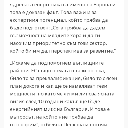
ядрената енергетика са именно в Европа и
това е доказан факт. Това важи и за
експертния потенциал, който трябва да
бъде подготвен: „Сега трябва да дадем
възможност на младите хора и да ги
насочим приоритетно към този сектор,
който би им дал перспектива за развитие.“
„Искаме да подпомогнем въглищните
райони. ЕС също помага в тази посока,
било то за преквалификация, било то с ясен
план докога и как ще се намаляват тези
мощности, но като че ли ми липсва ясната
визия след 10 години какъв ще бъде
енергийният микс на България. И това е
въпросът, на който ние трябва да
отговорим“, отбеляза Пенкова и посочи