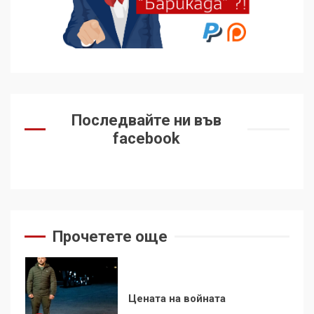
Удължаването на „Чат
контрола“ в ЕС е обида за
демокрацията
7
За 100-годишнината на
Фидел Кастро – изкачване
Последвайте ни във
на Черни връх по неговите
facebook
стъпки от 1972 г.
1
Цената на войната
Прочетете още
2
Аз съм изследовател на
геноцида. Навлизаме в