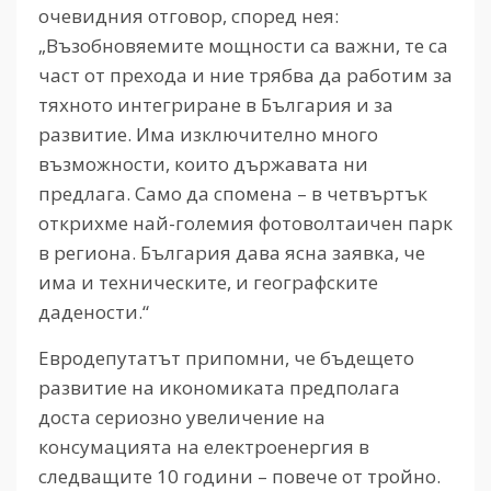
очевидния отговор, според нея:
„Възобновяемите мощности са важни, те са
част от прехода и ние трябва да работим за
тяхното интегриране в България и за
развитие. Има изключително много
възможности, които държавата ни
предлага. Само да спомена – в четвъртък
открихме най-големия фотоволтаичен парк
в региона. България дава ясна заявка, че
има и техническите, и географските
дадености.“
Евродепутатът припомни, че бъдещето
развитие на икономиката предполага
доста сериозно увеличение на
консумацията на електроенергия в
следващите 10 години – повече от тройно.