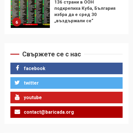
Удължаването на „Чат
контрола“ в ЕС е обида за
демокрацията
7
За 100-годишнината на
Фидел Кастро – изкачване
на Черни връх по неговите
Свържете се с нас
стъпки от 1972 г.
1
facebook
twitter
Цената на войната
youtube
2
contact@baricada.org
Аз съм изследовател на
геноцида. Навлизаме в
ужасяваща нова епоха