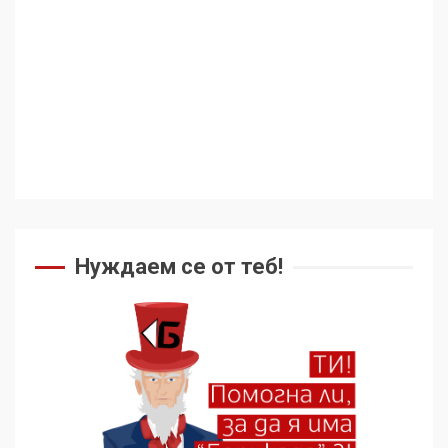
ужасяваща нова епоха
3
Съединените щати вече
дори не се преструват, че
не подкрепят терористи
4
Как се вземат милиони за
чужд труд
Нуждаем се от теб!
5
136 страни в ООН
подкрепиха Куба, България
избра да е сред 30
„въздържали се“
6