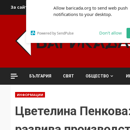
Skip
За сайта
Автори
За контакти
За реклама
Полит
Allow baricada.org to send web push
to
notifications to your desktop.
content
Don't allow
Powered by SendPulse
БЪЛГАРИЯ
СВЯТ
ОБЩЕСТВО
И
ИНФОРМАЦИИ
Цветелина Пенкова:
развива производст