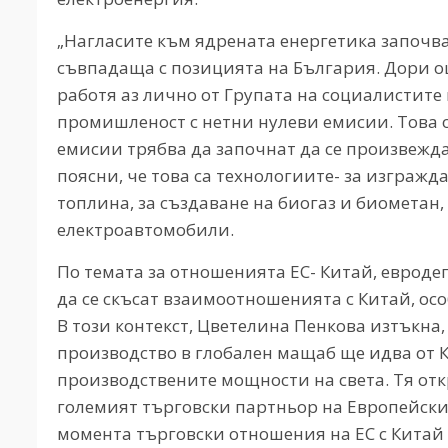
„Нагласите към ядрената енергетика започва
съвпадаща с позицията на България. Дори о
работя аз лично от Групата на социалистите 
промишленост с нетни нулеви емисии. Това о
емисии трябва да започнат да се произвежда
поясни, че това са технологиите- за изгражд
топлина, за създаване на биогаз и биометан
електроавтомобили.
По темата за отношенията ЕС- Китай, евроде
да се скъсат взаимоотношенията с Китай, осо
В този контекст, Цветелина Пенкова изтъкна,
производство в глобален мащаб ще идва от К
производствените мощности на света. Тя откр
големият търговски партньор на Европейския
момента търговски отношения на ЕС с Китай 