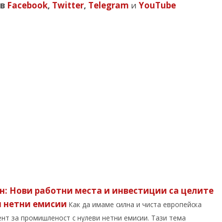
в
Facebook
,
Twitter
,
Telegram
и
YouTube
н: Нови работни места и инвестиции са целите
и нетни емисии
Как да имаме силна и чиста европейска
нт за промишленост с нулеви нетни емисии. Тази тема