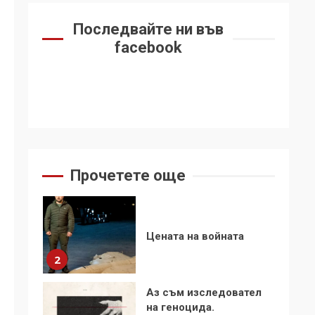
6
се“
Последвайте ни във
Удължаването на
facebook
„Чат контрола“ в ЕС е
обида за
демокрацията
7
За 100-годишнината
на Фидел Кастро –
изкачване на Черни
връх по неговите
1
Прочетете още
стъпки от 1972 г.
Цената на войната
2
Аз съм изследовател
на геноцида.