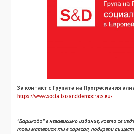
За контакт с Групата на Прогресивния али
https://www.socialistsanddemocrats.eu/
"Барикада" е независимо издание, което се из
този материал ти е харесал, подкрепи същест