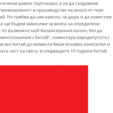
егически равни партньори, а не да създаваме
промишленост в производство на много от тези
й. Но трябва да сме наясно, че дори и да изместим
пак ще бъдем зависими за вноса на определени
м по възможно най-балансирания начин, без да
имоотношения с Китай“, коментира евродепутатът.
е ако Китай до момента беше основен износител и
лата част на света, в следващите 10 години Китай