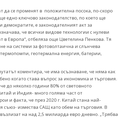
т да се променят в положителна посока, по-скоро
ще едно ключово законодателство, по което ще
и демократите, е законодателният акт за
значава, че всички видове технологии с нулеви
т в Европа“, отбеляза още Цветелина Пенкова. Тя
ане на системи за фотоволтаична и слънчева
, термопомпи, геотермална енергия, батерии,
путатът коментира, че има осъзнаване, че няма как
бено когато става въпрос за икономика и търговия.
 че до няколко години 80% от световното
итай и Индия- много голяма част от
ои и факта, че през 2020 г. Китай стана най-
 съюз- измества САЩ като обем на търговия. В
възлизат на над 2,5 милиарда евро дневно. „Трябва