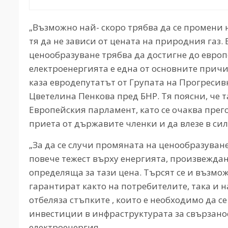
„Възможно най- скоро трябва да се промени
тя да не зависи от цената на природния газ
ценообразуване трябва да достигне до евро
електроенергията е една от основните причи
каза евродепутатът от Групата на Прогресив
Цветелина Пенкова пред БНР. Тя поясни, че т
Европейския парламент, като се очаква прег
приета от държавите членки и да влезе в сил
„За да се случи промяната на ценообразуване
повече тежест върху енергията, произвеждан
определяща за тази цена. Търсят се и възмо
гарантират както на потребителите, така и 
отбеляза стъпките , които е необходимо да 
инвестиции в инфраструктурата за свързано
електроенергия.