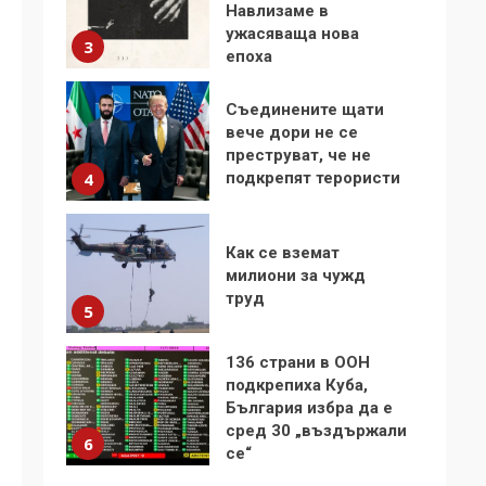
Навлизаме в
ужасяваща нова
3
епоха
Съединените щати
вече дори не се
преструват, че не
подкрепят терористи
4
Как се вземат
милиони за чужд
труд
5
136 страни в ООН
подкрепиха Куба,
България избра да е
сред 30 „въздържали
6
се“