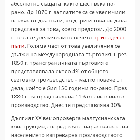
абсолютно същата, както шест века по-
рано. До 1870 г. заплатите са се увеличили
повече от два пъти, но дори и това не дава
представа за това, което предстои. До 2000
г. те са се увеличили повече от
тринадесет
пъти
. Голяма част от това увеличение се
дължи на международната търговия. През
1850 г. трансграничната търговия е
представлявала около 4% от общото
световно производство – малко повече от
дела, който е бил 150 години по-рано. През
1880 г. тя представлява 11% от световното
производство. Днес тя представлява 30%.
Дългият ХХ век опроверга малтусианската
конструкция, според която нарастването на
населението изпреварва производството