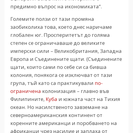
предимно въпрос на икономиката“.
Големите ползи от тази промяна
заобиколиха това, което днес наричаме
глобален юг. Просперитетът до голяма
степен се ограничаваше до великите
имперски сили – Великобритания, Западна
Европа и Съединените щати. (Съединените
щати, които сами по себе си са бивша
колония, понякога се изключват от тази
група, тъй като са практикували
по-
ограничена
колонизация – главно във
Филипините,
Куба
и южната част на Тихия
океан. Но насилственото завземане на
северноамериканския континент от
коренните американци и поробването на
африканци чрез насилие и заплаха от