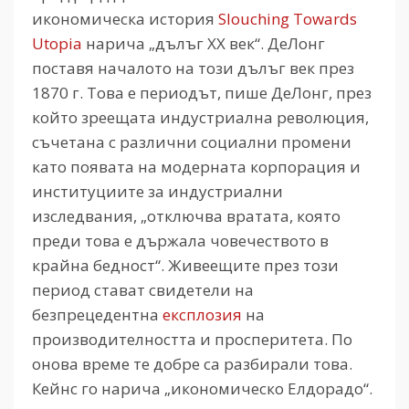
икономическа история
Slouching Towards
Utopia
нарича „дълъг ХХ век“. ДеЛонг
поставя началото на този дълъг век през
1870 г. Това е периодът, пише ДеЛонг, през
който зреещата индустриална революция,
съчетана с различни социални промени
като появата на модерната корпорация и
институциите за индустриални
изследвания, „отключва вратата, която
преди това е държала човечеството в
крайна бедност“. Живеещите през този
период стават свидетели на
безпрецедентна
експлозия
на
производителността и просперитета. По
онова време те добре са разбирали това.
Кейнс го нарича „икономическо Елдорадо“.