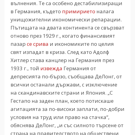
вълнения. Те са особено дестабилизиращи
в Германия, където
примирието
налага
унищожителни икономически репарации.
Пътищата на двата континента се свързват
отново през 1929 г., когато финансивият
пазар
се срива
и икономиките по целия
свят изпадат в криза. След като Адолф
Хитлер става канцлер на Германия през
1933 г., той
извежда
Германия от
депресията по-бързо, съобщава ДеЛонг, от
всички останали държави, с изключение
на скандинавските страни и Япония. „С
Гестапо на заден план, което потискаше
агитацията за по-високи заплати, по-добри
условия на труд или право на стачка“,
обяснява ДеЛонг, „и със силното търсене от
страна на правителството на обществени