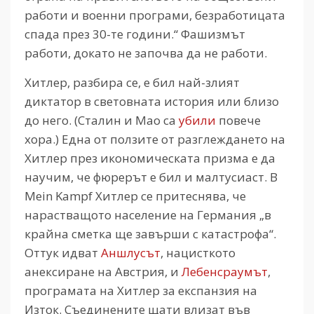
работи и военни програми, безработицата
спада през 30-те години.“ Фашизмът
работи, докато не започва да не работи.
Хитлер, разбира се, е бил най-злият
диктатор в световната история или близо
до него. (Сталин и Мао са
убили
повече
хора.) Една от ползите от разглеждането на
Хитлер през икономическата призма е да
научим, че фюрерът е бил и малтусиаст. В
Mein Kampf Хитлер се притеснява, че
нарастващото население на Германия „в
крайна сметка ще завърши с катастрофа“.
Оттук идват
Аншлусът
, нацисткото
анексиране на Австрия, и
Лебенсраумът
,
програмата на Хитлер за експанзия на
Изток. Съединените щати влизат във