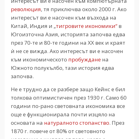
интересът ви е насочен към компютърната
революция
, тя приключва около 2000 г. Ако
интересът ви е насочен към възхода на
Китай, Индия и „
тигровите икономики“
в
Югоизточна Азия, историята започва едва
през 70-те и 80-те години на ХХ век и краят
ѝ не се вижда. Ако интересът ви е насочен
към икономическото
пробуждане
на
Южното полукълбо, тази история едва
започва.
Не е трудно да се разбере защо Кейнс е бил
толкова оптимистичен през 1930 г. Само 60
години по-рано световната икономика все
още е функционирала почти изцяло на
основата на
натуралното стопанство
. През
1870 г. повече от 80% от световното