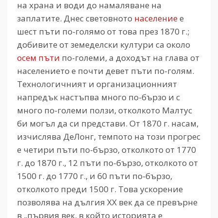
на храна и води до намаляване на
заплатите. Днес световното
население
е
шест пъти по-голямо от това през 1870 г.;
добивите от земеделски култури са около
осем пъти
по-големи, а доходът на глава от
населението е почти девет пъти по-голям.
Технологичният и организационният
напредък настъпва много по-бързо и с
много по-големи ползи, отколкото Малтус
би могъл да си представи. От 1870 г. насам,
изчислява ДеЛонг, темпото на този прогрес
е четири пъти по-бързо, отколкото от 1770
г. до 1870 г., 12 пъти по-бързо, отколкото от
1500 г. до 1770 г., и 60 пъти по-бързо,
отколкото преди 1500 г. Това ускорение
позволява на дългия ХХ век да се превърне
в „първия век, в който историята е