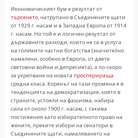
Икономическият бум е резултат от
търсенето
, натрупано в Съединените щати
от 1929 г. насам и в Западна Европа от 1914
г. насам. Но той е и логичен резултат от
държавните разходи, които не са в услуга
на големите частни богатства (значително
намалени, особено в Европа, от двете
световни войни и депресията), а по-скоро
за укрепване на новата
просперираща
средна класа. Коренът на тази промяна е в
тенденцията на демократизация, която в
страните, устояли на фашизма, набира
сила от около 1900 г. насам, с такива
постижения като избирателното право на
жените, преките избори на сенатори в
Съединените щати, намаляването на