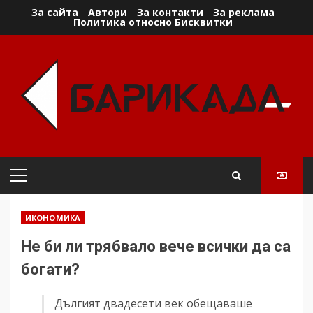
Skip
За сайта
Автори
За контакти
За реклама
Политика относно Бисквитки
to
content
Primary
Menu
ИКОНОМИКА
Не би ли трябвало вече всички да са
богати?
Дългият двадесети век обещаваше