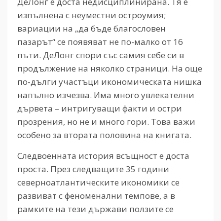
ДеЛонг е доста недисциплинирана. Тя е
изпълнена с неуместни остроумия;
вариации на „да бъде благословен
пазарът“ се появяват не по-малко от 16
пъти. ДеЛонг спори със самия себе си в
продължение на няколко страници. На още
по-дълги участъци икономическата нишка
напълно изчезва. Има много увлекателни
дървета – интригуващи факти и остри
прозрения, но не и много гори. Това важи
особено за втората половина на книгата.
Следвоенната история всъщност е доста
проста. През следващите 35 години
северноатлантическите икономики се
развиват с феноменални темпове, а в
рамките на тези държави ползите се