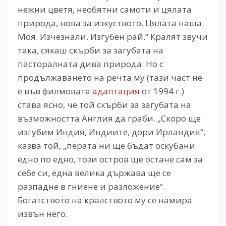
нежни цветя, необятни самоти и цялата
природа, нова за изкуството. Цялата наша.
Моя. Изчезнали. Изгубен рай.“ Кралят звучи
така, сякаш скърби за загубата на
пасторалната дива природа. Но с
продължаването на речта му (тази част не
е във филмовата
адаптация
от 1994 г.)
става ясно, че той скърби за загубата на
възможността Англия да граби. „Скоро ще
изгубим Индия, Индиите, дори Ирландия“,
казва той, „перата ни ще бъдат оскубани
едно по едно, този остров ще остане сам за
себе си, една велика държава ще се
разпадне в гниене и разложение“.
Богатството на кралството му се намира
извън него.