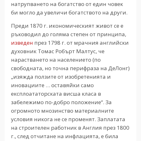
натрупването на богатство от един човек
би могло да увеличи богатството на други.
Преди 1870 г. икономическият живот се е
ръководил до голяма степен от принципа,
изведен
през 1798 г. от мрачния английски
духовник Томас Робърт Малтус, че
нарастването на населението (по
свободната, но точна перифраза на ДеЛонг)
„изяжда ползите от изобретенията и
иновациите … оставяйки само
експлоататорската висша класа в
забележимо по-добро положение“. За
огромното мнозинство материалните
условия никога не се променят. Заплатата
на строителен работник в Англия през 1800
г., след отчитане на инфлацията, е била