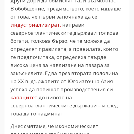
други дори да обмислят тази възможност.“
В обобщение, предимството, което идваше
от това, че първи започнаха да се
индустриализират,
направи
северноатлантическите държави толкова
богати, толкова бързо, че те можеха да
определят правилата, а правилата, които
те предпочитаха, определяха твърде
висока цена за навлизане на пазара за
закъснелите. Едва през втората половина
на ХХ в. държавите от Югоизточна Азия
успяха да повишат производствения си
капацитет
до нивото на
северноатлантическите държави – и след
това да го надминат.
Днес смятаме, че икономическият