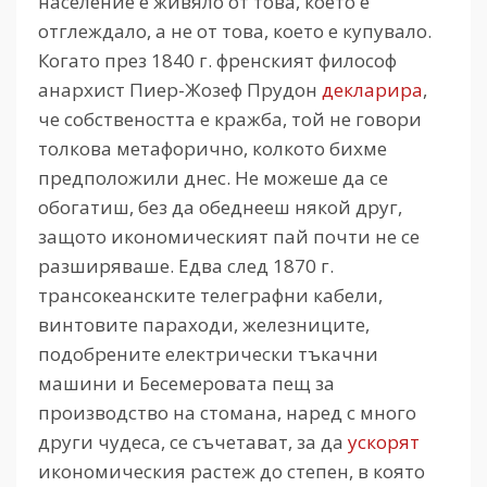
население е живяло от това, което е
отглеждало, а не от това, което е купувало.
Когато през 1840 г. френският философ
анархист Пиер-Жозеф Прудон
декларира
,
че собствеността е кражба, той не говори
толкова метафорично, колкото бихме
предположили днес. Не можеше да се
обогатиш, без да обеднееш някой друг,
защото икономическият пай почти не се
разширяваше. Едва след 1870 г.
трансокеанските телеграфни кабели,
винтовите параходи, железниците,
подобрените електрически тъкачни
машини и Бесемеровата пещ за
производство на стомана, наред с много
други чудеса, се съчетават, за да
ускорят
икономическия растеж до степен, в която