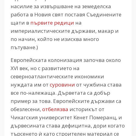
насилие за извършване на земеделска
работа в Новия свят поставя Съединените
щати в
първите редици
на
империалистическите държави, макар и
по начин, който не изисква много
пътуване.)
Европейската колонизация започва около
XVI век, но с развитието на
северноатлантическите икономики
нуждата им от
суровини
от чужбина става
все по-належаща. Дърветата са добър
пример за това. Европейските държави са
обезлесени,
отбелязва
историкът от
Чикагския университет Кенет Померанц, и
дървесината става дефицитна, дори когато
търсенето ѝ като строителен материал се