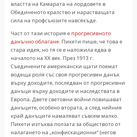
властта на Камарата на лордовете в
Обединеното кралство и нарастващата
сила на профсъюзите навсякъде.
Част от тази история е
прогресивното
данъчно облагане
. Пикети пише, че това е
стара идея, но тя се е наложила едва в
началото на ХХ век. През 1913 г.
Съединените американски щати поемат
водеща роля със своя прогресивен данък
върху доходите, последван от прогресивни
данъци върху доходите и наследствата в
Европа. Двете световни войни повишават
данъците, особено втората, а след нейния
край данъците намаляват съвсем малко.
Пикети изтъква ползата за обществото от
налагането на „конфискационни“ (негов