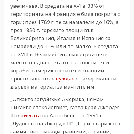
увеличава. В средата на XVI в. 33% от
територията на Франция е била покрита с
гори; през 1789 г. те са намалели до 16%, а
през 1850 г. горските площи във
Великобритания, Италия и Испания са
намалели до 10% или по-малко. В средата
на XVIII в. Великобритания строи не по-
малко от една трета от търговските си
кораби в американските си колонии,
просто защото се
нуждае
от американски
дървен материал за мачтите им.
„Откакто загубихме Америка, нямам
никакво спокойствие“, казва крал Джордж
III в
пиесата
на Алън Бенет от 1991 г.
„Лудостта на Джордж III“. „Гори, стари като
самия свят, ливади, равнини, странни,