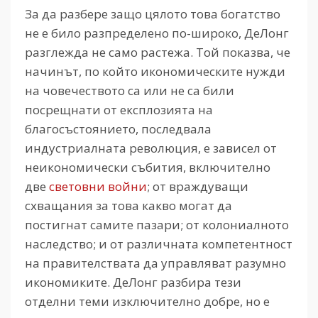
За да разбере защо цялото това богатство
не е било разпределено по-широко, ДеЛонг
разглежда не само растежа. Той показва, че
начинът, по който икономическите нужди
на човечеството са или не са били
посрещнати от експлозията на
благосъстоянието, последвала
индустриалната революция, е зависел от
неикономически събития, включително
две
световни войни
; от враждуващи
схващания за това какво могат да
постигнат самите пазари; от колониалното
наследство; и от различната компетентност
на правителствата да управляват разумно
икономиките. ДеЛонг разбира тези
отделни теми изключително добре, но е