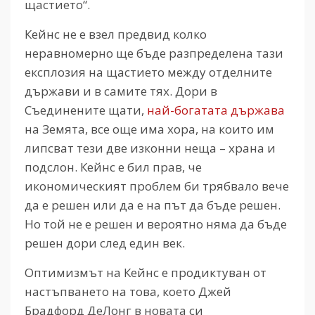
щастието“.
Кейнс не е взел предвид колко
неравномерно ще бъде разпределена тази
експлозия на щастието между отделните
държави и в самите тях. Дори в
Съединените щати,
най-богатата държава
на Земята, все още има хора, на които им
липсват тези две изконни неща – храна и
подслон. Кейнс е бил прав, че
икономическият проблем би трябвало вече
да е решен или да е на път да бъде решен.
Но той не е решен и вероятно няма да бъде
решен дори след един век.
Оптимизмът на Кейнс е продиктуван от
настъпването на това, което Джей
Брадфорд ДеЛонг в новата си