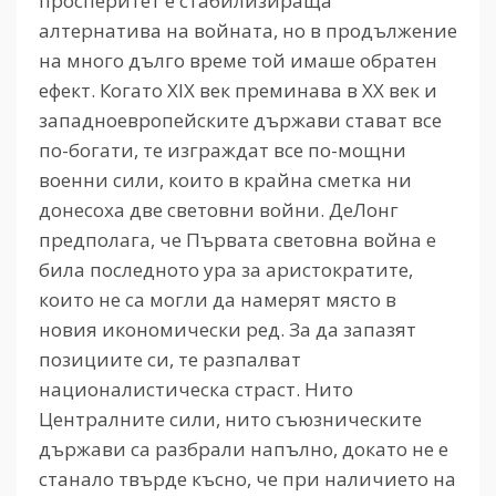
просперитет е стабилизираща
алтернатива на войната, но в продължение
на много дълго време той имаше обратен
ефект. Когато XIX век преминава в XX век и
западноевропейските държави стават все
по-богати, те изграждат все по-мощни
военни сили, които в крайна сметка ни
донесоха две световни войни. ДеЛонг
предполага, че Първата световна война е
била последното ура за аристократите,
които не са могли да намерят място в
новия икономически ред. За да запазят
позициите си, те разпалват
националистическа страст. Нито
Централните сили, нито съюзническите
държави са разбрали напълно, докато не е
станало твърде късно, че при наличието на