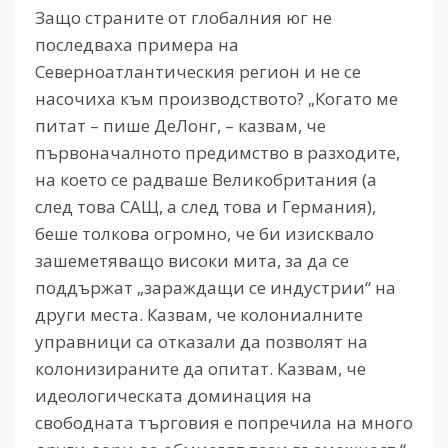
Защо страните от глобалния юг не
последваха примера на
Северноатлантическия регион и не се
насочиха към производството? „Когато ме
питат – пише ДеЛонг, – казвам, че
първоначалното предимство в разходите,
на което се радваше Великобритания (а
след това САЩ, а след това и Германия),
беше толкова огромно, че би изисквало
зашеметяващо високи мита, за да се
поддържат „зараждащи се индустрии“ на
други места. Казвам, че колониалните
управници са отказали да позволят на
колонизираните да опитат. Казвам, че
идеологическата доминация на
свободната търговия е попречила на много