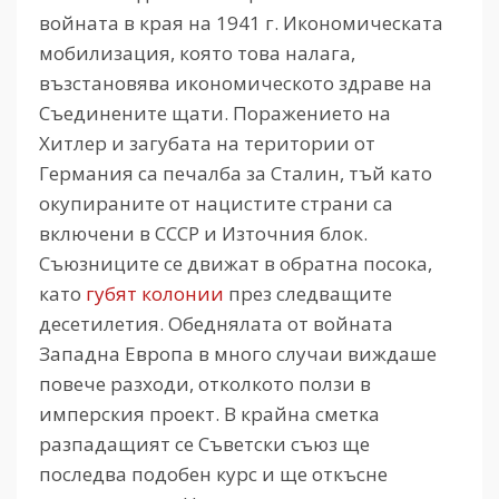
войната в края на 1941 г. Икономическата
мобилизация, която това налага,
възстановява икономическото здраве на
Съединените щати. Поражението на
Хитлер и загубата на територии от
Германия са печалба за Сталин, тъй като
окупираните от нацистите страни са
включени в СССР и Източния блок.
Съюзниците се движат в обратна посока,
като
губят колонии
през следващите
десетилетия. Обеднялата от войната
Западна Европа в много случаи виждаше
повече разходи, отколкото ползи в
имперския проект. В крайна сметка
разпадащият се Съветски съюз ще
последва подобен курс и ще откъсне