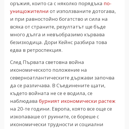
оръжия, които са с няколко порядъка
по-
унищожителни
от използваните дотогава,
и при равностойно богатство и сила на
всяка от страните, резултатът ще бъде
много дълга и невъобразимо кървава
безизходица. Дори Кейнс разбира това
едва в ретроспекция.
След Първата световна война
икономическото положение на
северноатлантическите държави започва
да се различава. В Съединените щати,
където войната не се е водила, се
наблюдава
бурният икономически растеж
на 20-те години. Европа, която все още се
изкопаваше от руините, се бореше с
икономически трудности и социални