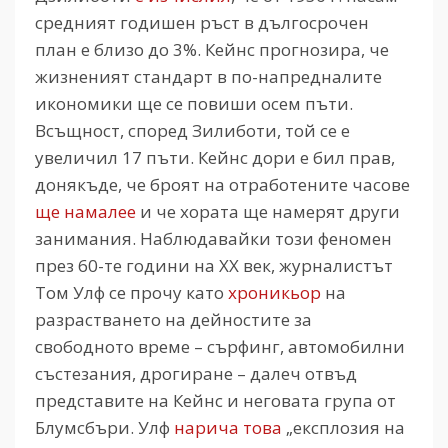
средният годишен ръст в дългосрочен
план е близо до 3%. Кейнс прогнозира, че
жизненият стандарт в по-напредналите
икономики ще се повиши осем пъти.
Всъщност, според Зилиботи, той се е
увеличил 17 пъти. Кейнс дори е бил прав,
донякъде, че броят на отработените часове
ще намалее
и че хората ще намерят други
занимания. Наблюдавайки този феномен
през 60-те години на ХХ век, журналистът
Том Улф се прочу като
хроникьор
на
разрастването на дейностите за
свободното време – сърфинг, автомобилни
състезания, дрогиране – далеч отвъд
представите на Кейнс и неговата група от
Блумсбъри. Улф
нарича това
„експлозия на