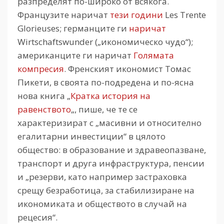
разпределят по-широко от всякога.
Французите наричат
тези години
Les Trente
Glorieuses; германците ги
наричат
Wirtschaftswunder („икономическо чудо“);
американците ги наричат
Голямата
компресия
. Френският икономист Томас
Пикети, в своята по-подредена и по-ясна
нова книга „
Кратка история на
равенството
„, пише, че те се
характеризират с „масивни и относително
егалитарни инвестиции“ в цялото
общество: в образование и здравеопазване,
транспорт и друга инфраструктура, пенсии
и „резерви, като например застраховка
срещу безработица, за стабилизиране на
икономиката и обществото в случай на
рецесия“.