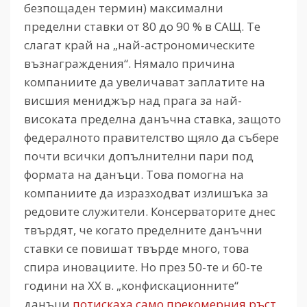
безпощаден термин) максимални
пределни ставки от 80 до 90 % в САЩ. Те
слагат край на „най-астрономическите
възнаграждения“. Нямало причина
компаниите да увеличават заплатите на
висшия мениджър над прага за най-
високата пределна данъчна ставка, защото
федералното правителство щяло да събере
почти всички допълнителни пари под
формата на данъци. Това помогна на
компаниите да изразходват излишъка за
редовите служители. Консерваторите днес
твърдят, че когато пределните данъчни
ставки се повишат твърде много, това
спира иновациите. Но през 50-те и 60-те
години на ХХ в. „конфискационните“
данъци
потискаха само прекомерния ръст