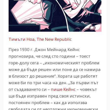
Тимъти Ноа, The New Republic
През 1930 г. Джон Мейнард Кейнс
прогнозира, че след сто години – тоест
горе-долу сега – „икономическият проблем
може да бъде решен или поне да се намира
в близост до решение“. Хората ще работят
може би по три часа на ден. „За първи път
от създаването си –
пише Кейнс
– човекът
ще бъде изправен пред своя истински,
постоянен проблем – как да използва
свободата си от неотложни икономически