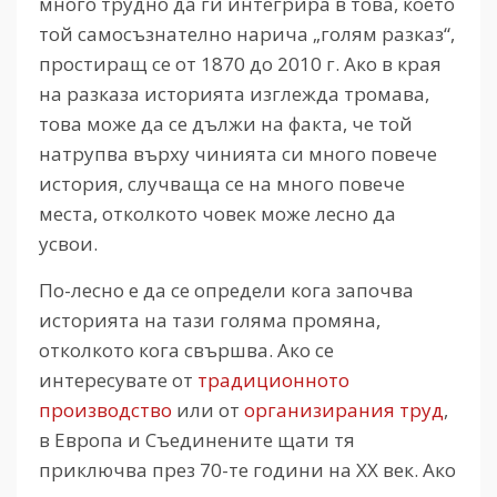
много трудно да ги интегрира в това, което
той самосъзнателно нарича „голям разказ“,
простиращ се от 1870 до 2010 г. Ако в края
на разказа историята изглежда тромава,
това може да се дължи на факта, че той
натрупва върху чинията си много повече
история, случваща се на много повече
места, отколкото човек може лесно да
усвои.
По-лесно е да се определи кога започва
историята на тази голяма промяна,
отколкото кога свършва. Ако се
интересувате от
традиционното
производство
или от
организирания труд
,
в Европа и Съединените щати тя
приключва през 70-те години на ХХ век. Ако