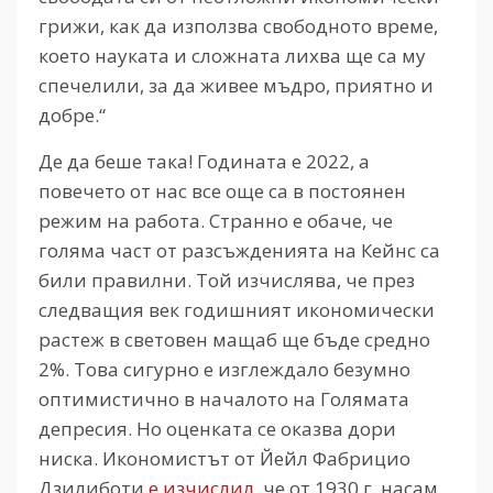
грижи, как да използва свободното време,
което науката и сложната лихва ще са му
спечелили, за да живее мъдро, приятно и
добре.“
Де да беше така! Годината е 2022, а
повечето от нас все още са в постоянен
режим на работа. Странно е обаче, че
голяма част от разсъжденията на Кейнс са
били правилни. Той изчислява, че през
следващия век годишният икономически
растеж в световен мащаб ще бъде средно
2%. Това сигурно е изглеждало безумно
оптимистично в началото на Голямата
депресия. Но оценката се оказва дори
ниска. Икономистът от Йейл Фабрицио
Дзилиботи
е изчислил
, че от 1930 г. насам