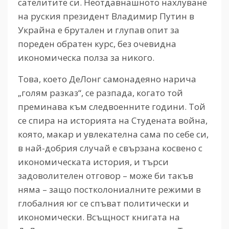
сателитите си. Неотдавнашното нахлуване
на руския президент Владимир Путин в
Украйна е брутален и глупав опит за
пореден обратен курс, без очевидна
икономическа полза за никого.
Това, което ДеЛонг самонадеяно нарича
„голям разказ“, се разпада, когато той
преминава към следвоенните години. Той
се спира на историята на Студената война,
която, макар и увлекателна сама по себе си,
в най-добрия случай е свързана косвено с
икономическата история, и търси
задоволителен отговор – може би такъв
няма – защо постколониалните режими в
глобалния юг се спъват политически и
икономически. Всъщност книгата на