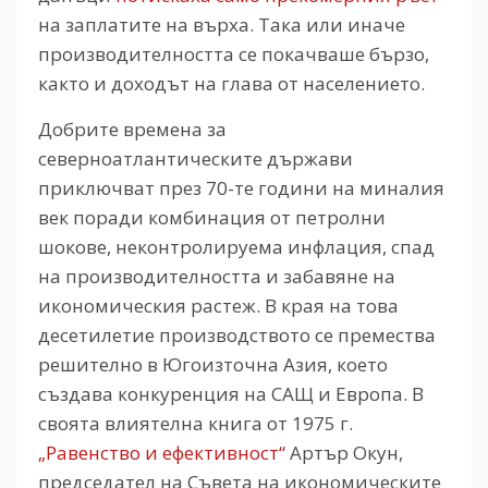
на заплатите на върха. Така или иначе
производителността се покачваше бързо,
както и доходът на глава от населението.
Добрите времена за
северноатлантическите държави
приключват през 70-те години на миналия
век поради комбинация от петролни
шокове, неконтролируема инфлация, спад
на производителността и забавяне на
икономическия растеж. В края на това
десетилетие производството се премества
решително в Югоизточна Азия, което
създава конкуренция на САЩ и Европа. В
своята влиятелна книга от 1975 г.
„Равенство и ефективност“
Артър Окун,
председател на Съвета на икономическите