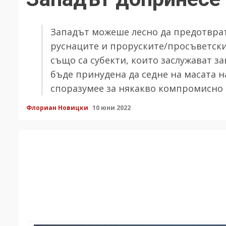
Западът можеше лесно да предотврат
руснаците и проруските/просъветските
също са субекти, които заслужават з
бъде принудена да седне на масата н
споразумее за някакво компромисно
Флориан Новицки
10 юни 2022