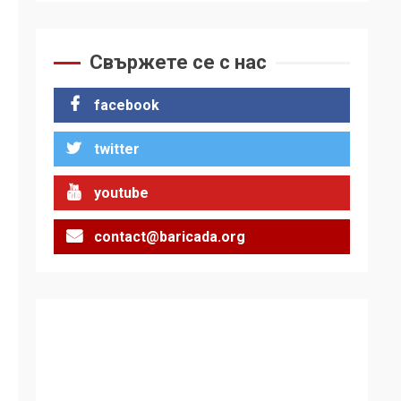
Удължаването на
„Чат контрола“ в ЕС е
обида за
Свържете се с нас
демокрацията
7
facebook
За 100-годишнината
на Фидел Кастро –
twitter
изкачване на Черни
връх по неговите
1
стъпки от 1972 г.
youtube
contact@baricada.org
Цената на войната
2
Аз съм изследовател
на геноцида.
Навлизаме в
ужасяваща нова