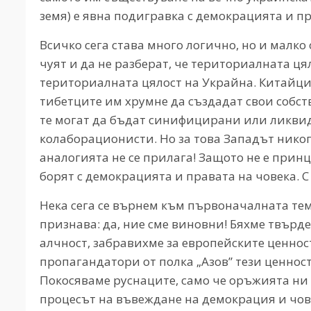
земя) е явна подигравка с демокрацията и пр
Всичко сега става много логично, но и малко
чуят и да не разберат, че териториалната ця
териториалната цялост на Украйна. Китайцит
тибетците им хрумне да създадат свои собст
те могат да бъдат синифицирани или ликви
колаборационисти. Но за това Западът никог
аналогията не се прилага! Защото не е принц
борят с демокрацията и правата на човека. 
Нека сега се върнем към първоначалната тем
признава: да, ние сме виновни! Бяхме твърде
алчност, забравихме за европейските ценнос
пропагандатори от полка „Азов” тези ценност
Покосяваме руснаците, само че оръжията ни 
процесът на въвеждане на демокрация и чов