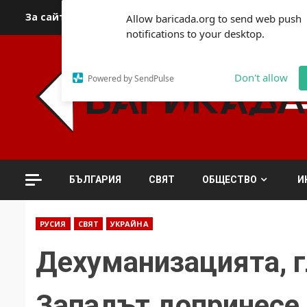
Skip
За сайта
Автори
За контакти
За реклама
Полит
Allow baricada.org to send web push
to
notifications to your desktop.
content
Don't allow
Powered by SendPulse
БЪЛГАРИЯ
СВЯТ
ОБЩЕСТВО
И
РУСИЯ
СВЯТ
УКРАЙНА
Дехуманизацията, г
Западът допринесе 