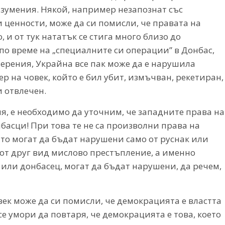
азумения. Някой, например незапознат със
 ценности, може да си помисли, че правата на
 и от тук нататък се стига много близо до
о време на „специалните си операции” в Донбас,
рения, Украйна все пак може да е нарушила
 на човек, който е бил убит, измъчван, рекетиран,
 отвлечен.
ия, е необходимо да уточним, че западните права на
басци! При това те не са произволни права на
ито могат да бъдат нарушени само от руснак или
 от друг вид мислово престъпление, а именно
к или донбасец, могат да бъдат нарушени, да речем,
ек може да си помисли, че демокрацията е властта
се умори да повтаря, че демокрацията е това, което