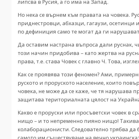
липсва в Русия, а го има на Запад.
Но нека се върнем към правата на човека. Ру
приднестровци, абхазци, гагаузи, осетинци и
по дефиниция само те могат да ги нарушават
Да оставим настрана въпроса дали руснак, ч
този начин придобива – като жертва на русн
права, т.е. става Човек с главно Ч. Това, изгл
Как се проявява този феномен? Ами, пример
руското и проруското население, които пов
човека, не може да се каже, че тя нарушава пр
защитава териториалната цялост на Украйна
Какво е проруски или просъветски човек в с
нищо – и то непременно пияно нищо! Такива
колаборационисти. Следователно трябва да
самото им съществуване на вечно украинскат