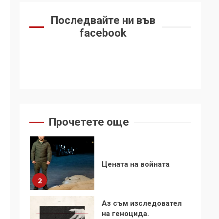
6
се“
Последвайте ни във
Удължаването на
facebook
„Чат контрола“ в ЕС е
обида за
демокрацията
7
За 100-годишнината
на Фидел Кастро –
изкачване на Черни
връх по неговите
1
Прочетете още
стъпки от 1972 г.
Цената на войната
2
Аз съм изследовател
на геноцида.