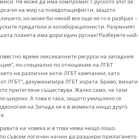
миси. Не може да има компромис с руското зло! За
ърсачи на мир са псевдопацифисти, защото
ишето, но може би някой все още не го е разбрал –
руските предатели и колаборационисти. Разумният
ашата планета има дори един руснак! Разберете най-
известно време лексикалните ресурси на западния
ация”, по-специално по отношение на ЛГБТ
ането на различни анти-ЛГБТ кампании, като
от ЛГБТ”, дехуманизира ЛГБТ хората. Браво, винаги
ното притегляне съществува. Жалко само, че тази
по-широко. А това е така, защото умишлено се
деология на Запада не е в момента нищо друго
е.
правата на човека и в това няма нищо лошо.
 по съвсем логичен начин да разшири прилагането