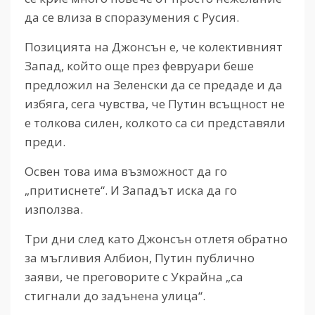
да се влиза в споразумения с Русия.
Позицията на Джонсън е, че колективният
Запад, който още през февруари беше
предложил на Зеленски да се предаде и да
избяга, сега чувства, че Путин всъщност не
е толкова силен, колкото са си представяли
преди.
Освен това има възможност да го
„притиснете“. И Западът иска да го
използва.
Три дни след като Джонсън отлетя обратно
за мъгливия Албион, Путин публично
заяви, че преговорите с Украйна „са
стигнали до задънена улица“.