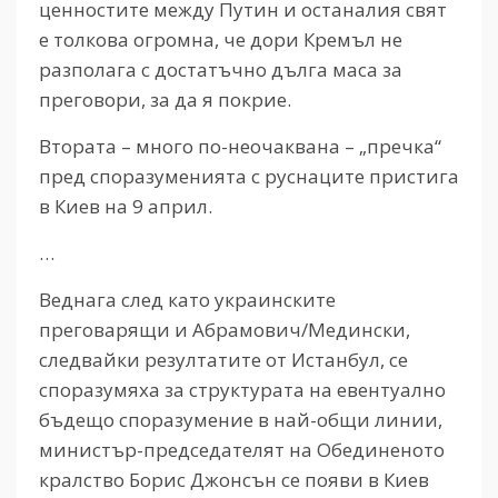
ценностите между Путин и останалия свят
е толкова огромна, че дори Кремъл не
разполага с достатъчно дълга маса за
преговори, за да я покрие.
Втората – много по-неочаквана – „пречка“
пред споразуменията с руснаците пристига
в Киев на 9 април.
…
Веднага след като украинските
преговарящи и Абрамович/Медински,
следвайки резултатите от Истанбул, се
споразумяха за структурата на евентуално
бъдещо споразумение в най-общи линии,
министър-председателят на Обединеното
кралство Борис Джонсън се появи в Киев