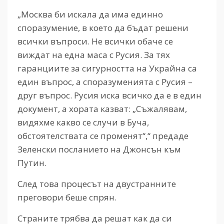
„Москва би искала да има единно
споразумение, в което да бъдат решени
всички въпроси. Не всички обаче се
виждат на една маса с Русия. За тях
гаранциите за сигурността на Украйна са
един въпрос, а споразуменията с Русия –
друг въпрос. Русия иска всичко да е в един
документ, а хората казват: „Съжалявам,
видяхме какво се случи в Буча,
обстоятелствата се променят“,“ предаде
Зеленски посланието на Джонсън към
Путин.
След това процесът на двустранните
преговори беше спрян.
Страните трябва да решат как да си