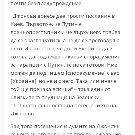
почти без предупреждение.
„Джонсън донесе две прости послания в
Киев. Първото е, че Путин е
военнопрестъпник и че върху него трябва
да се оказва натиск, а не да се преговаря с
него. И второто е, че дори Украйна да е
готова да подпише някакви споразумения
за гаранции с Путин, те не са готови. Ние
можем да подпишем [споразумение] с вас
[Украйна], но не и с него. Така или иначе
той ще прецака всички“ – така един от
близките сътрудници на Зеленски
обобщава същността на посещението на
Джонсън.
Зад това посещение и думите на Джонсън
се крие много повече от просто нежелание