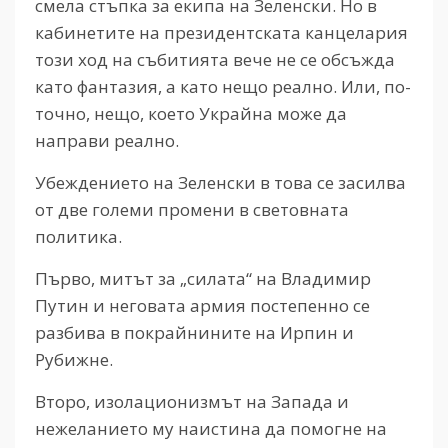
смела стъпка за екипа на Зеленски. Но в
кабинетите на президентската канцелария
този ход на събитията вече не се обсъжда
като фантазия, а като нещо реално. Или, по-
точно, нещо, което Украйна може да
направи реално.
Убеждението на Зеленски в това се засилва
от две големи промени в световната
политика.
Първо, митът за „силата“ на Владимир
Путин и неговата армия постепенно се
разбива в покрайнините на Ирпин и
Рубижне.
Второ, изолационизмът на Запада и
нежеланието му наистина да помогне на