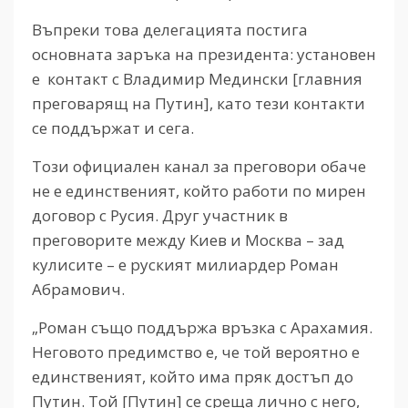
Въпреки това делегацията постига
основната заръка на президента: установен
е контакт с Владимир Медински [главния
преговарящ на Путин], като тези контакти
се поддържат и сега.
Този официален канал за преговори обаче
не е единственият, който работи по мирен
договор с Русия. Друг участник в
преговорите между Киев и Москва – зад
кулисите – е руският милиардер Роман
Абрамович.
„Роман също поддържа връзка с Арахамия.
Неговото предимство е, че той вероятно е
единственият, който има пряк достъп до
Путин. Той [Путин] се среща лично с него,