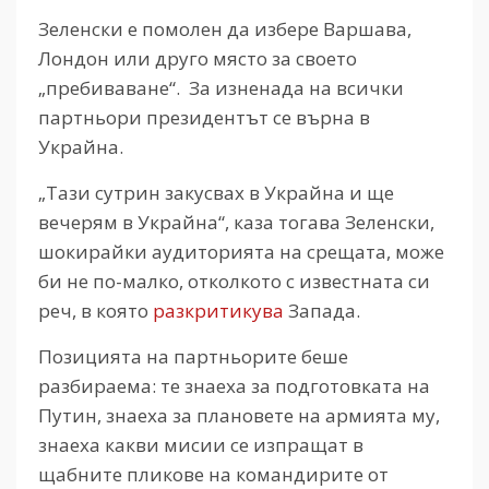
Зеленски е помолен да избере Варшава,
Лондон или друго място за своето
„пребиваване“. За изненада на всички
партньори президентът се върна в
Украйна.
„Тази сутрин закусвах в Украйна и ще
вечерям в Украйна“, каза тогава Зеленски,
шокирайки аудиторията на срещата, може
би не по-малко, отколкото с известната си
реч, в която
разкритикува
Запада.
Позицията на партньорите беше
разбираема: те знаеха за подготовката на
Путин, знаеха за плановете на армията му,
знаеха какви мисии се изпращат в
щабните пликове на командирите от