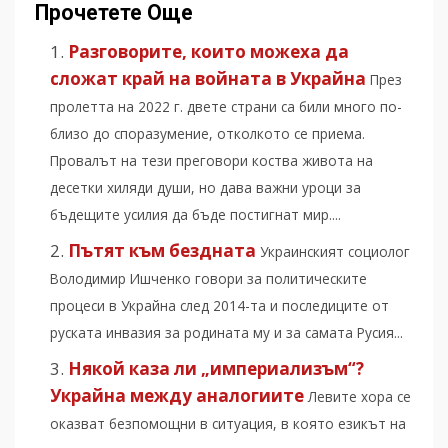
Прочетете Още
Разговорите, които можеха да
сложат край на войната в Украйна
През
пролетта на 2022 г. двете страни са били много по-
близо до споразумение, отколкото се приема.
Провалът на тези преговори коства живота на
десетки хиляди души, но дава важни уроци за
бъдещите усилия да бъде постигнат мир....
Пътят към бездната
Украинският социолог
Володимир Ишченко говори за политическите
процеси в Украйна след 2014-та и последиците от
руската инвазия за родината му и за самата Русия...
Някой каза ли „империализъм“?
Украйна между аналогиите
Левите хора се
оказват безпомощни в ситуация, в която езикът на