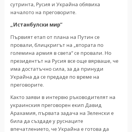
сутринта, Русия и Украйна обявиха
началото на преговорите.
„Истанбулски мир“
Първият етап от плана на Путин се
провали, блицкригът на „втората по
големина армия в света“ се провали. Но
президентът на Русия все още вярваше, че
има достатъчно сила, за да принуди
Украйна да се предаде по време на
преговорите.
Както заяви в интервю ръководителят на
украинския преговорен екип Давид
Арахамия, първата задача на Зеленски е
била да създаде у руснаците
впечатлението, че Украйна е готова да