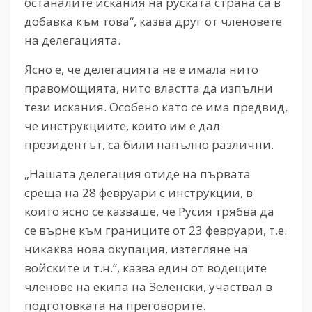
останалите искания на руската страна са в
добавка към това“, казва друг от членовете
на делегацията.
Ясно е, че делегацията не е имала нито
правомощията, нито властта да изпълни
тези искания. Особено като се има предвид,
че инструкциите, които им е дал
президентът, са били напълно различни.
„Нашата делегация отиде на първата
среща на 28 февруари с инструкции, в
които ясно се казваше, че Русия трябва да
се върне към границите от 23 февруари, т.е.
никаква нова окупация, изтегляне на
войските и т.н.“, казва един от водещите
членове на екипа на Зеленски, участвал в
подготовката на преговорите.