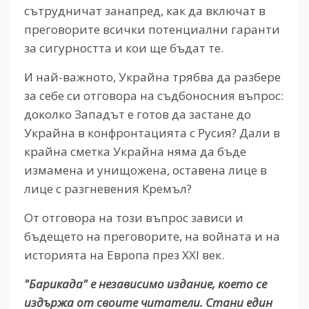
сътрудничат занапред, как да включат в
преговорите всички потенциални гаранти
за сигурността и кои ще бъдат те.
И най-важното, Украйна трябва да разбере
за себе си отговора на съдбоносния въпрос:
доколко Западът е готов да застане до
Украйна в конфронтацията с Русия? Дали в
крайна сметка Украйна няма да бъде
измамена и унищожена, оставена лице в
лице с разгневения Кремъл?
От отговора на този въпрос зависи и
бъдещето на преговорите, на войната и на
историята на Европа през XXI век.
"Барикада" е независимо издание, което се
издържа от своите читатели. Стани един