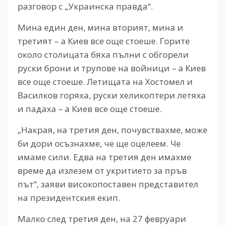
разговор с „Украинска правда“.
Мина един ден, мина вторият, мина и
третият – а Киев все още стоеше. Горите
около столицата бяха пълни с обгорели
руски брони и трупове на войници – а Киев
все още стоеше. Летищата на Хостомел и
Василков горяха, руски хеликоптери летяха
и падаха – а Киев все още стоеше.
„Накрая, на третия ден, почувствахме, може
би дори осъзнахме, че ще оцелеем. Че
имаме сили. Едва на третия ден имахме
време да излезем от укритието за пръв
път“, заяви високопоставен представител
на президентския екип.
Малко след третия ден, на 27 февруари