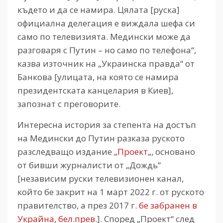
където и да се намира. Цялата [руска]
официална делегация е виждала шефа си
само по телевизията. Медински може да
разговаря с Путин – но само по телефона“,
казва източник на „Украинска правда“ от
Банкова [улицата, на която се намира
президентската канцелария в Киев],
запознат с преговорите.
Интересна история за степента на достъп
на Медински до Путин разказа руското
разследващо издание
„Проект
„, основано
от бивши журналисти от „Дождь“
[независим руски телевизионен канал,
който бе закрит на 1 март 2022 г. от руското
правителство, а през 2017 г.
бе забранен в
Украйна, бел.прев.
]. Според „Проект“ след