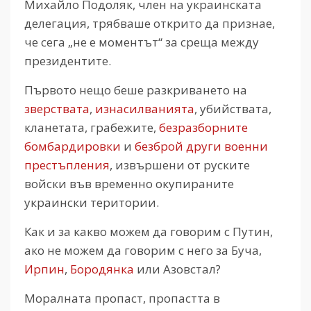
Михайло Подоляк, член на украинската
делегация, трябваше открито да признае,
че сега „не е моментът“ за среща между
президентите.
Първото нещо беше разкриването на
зверствата
,
изнасилванията
, убийствата,
кланетата, грабежите,
безразборните
бомбардировки
и
безброй други
военни
престъпления
, извършени от руските
войски във временно окупираните
украински територии.
Как и за какво можем да говорим с Путин,
ако не можем да говорим с него за Буча,
Ирпин
,
Бородянка
или Азовстал?
Моралната пропаст, пропастта в