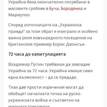
Украйна бяха окончателно погребани в
масовите гробове в
Буча
,
Бородянка
и
Мариупол.
Според източниците на „Украинска
правда“ за този обрат е изиграло и особено
важна роля извънредното посещение на
британския премиер Борис Джонсън.
72 часа до капитулацията
Владимир Путин трябваше да завладее
Украйна за 72 часа. Украйна имаше само
една възможност – да се предаде.
Тези две прости изречения могат да
обобщят началната точка на руско-
украинската война и съответно на
мирните преговори.