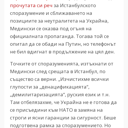
прочутата си реч
за Истанбулското
споразумение и сближаването на
позициите за неутралитета на Украйна,
Медински се оказва под огъня на
официалната пропаганда. Тогава той се
опитал да се обади на Путин, но телефонът
не бил вдигнат в продължение на цял ден.
Точките от споразуменията, изтъкнати от
Медински след срещата в Истанбул, по
същество са верни. „Изчистихме всички
глупости за „денацификацията“,
„демилитаризацията“, руския език и т.н.
Там отбелязахме, че Украйна не е готова да
се присъедини към НАТО в замяна на
строги и ясни гаранции за сигурност. Беше
подготвена рамка за споразумението. Но