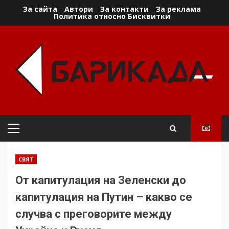
Skip
За сайта
Автори
За контакти
За реклама
Политика относно Бисквитки
to
content
Primary
Menu
СВЯТ
От капитулация на Зеленски до
капитулация на Путин – какво се
случва с преговорите между