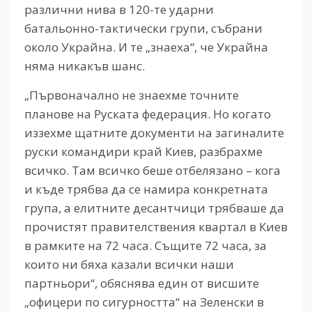
различни нива в 120-те ударни
батальонно-тактически групи, събрани
около Украйна. И те „знаеха“, че Украйна
няма никакъв шанс.
„Първоначално не знаехме точните
планове на Руската федерация. Но когато
иззехме щатните документи на загиналите
руски командири край Киев, разбрахме
всичко. Там всичко беше отбелязано – кога
и къде трябва да се намира конкретната
група, а елитните десантчици трябваше да
прочистят правителствения квартал в Киев
в рамките на 72 часа. Същите 72 часа, за
които ни бяха казали всички наши
партньори“, обяснява един от висшите
„офицери по сигурността“ на Зеленски в