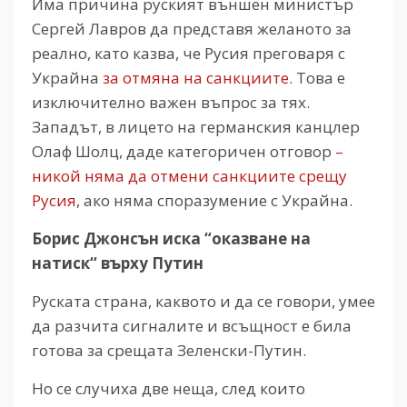
Има причина руският външен министър
Сергей Лавров да представя желаното за
реално, като казва, че Русия преговаря с
Украйна
за отмяна на санкциите
. Това е
изключително важен въпрос за тях.
Западът, в лицето на германския канцлер
Олаф Шолц, даде категоричен отговор
–
никой няма да отмени санкциите срещу
Русия
, ако няма споразумение с Украйна.
Борис Джонсън иска “оказване на
натиск“ върху Путин
Руската страна, каквото и да се говори, умее
да разчита сигналите и всъщност е била
готова за срещата Зеленски-Путин.
Но се случиха две неща, след които