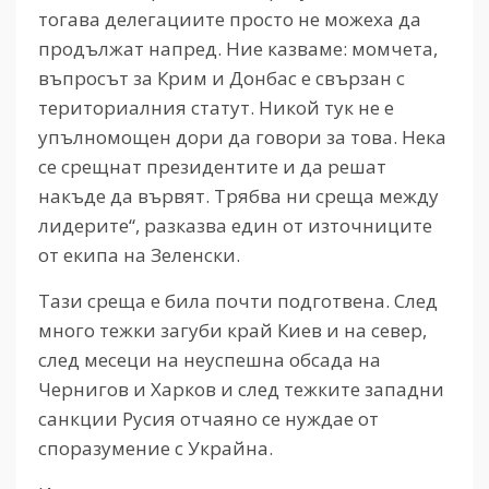
тогава делегациите просто не можеха да
продължат напред. Ние казваме: момчета,
въпросът за Крим и Донбас е свързан с
териториалния статут. Никой тук не е
упълномощен дори да говори за това. Нека
се срещнат президентите и да решат
накъде да вървят. Трябва ни среща между
лидерите“, разказва един от източниците
от екипа на Зеленски.
Тази среща е била почти подготвена. След
много тежки загуби край Киев и на север,
след месеци на неуспешна обсада на
Чернигов и Харков и след тежките западни
санкции Русия отчаяно се нуждае от
споразумение с Украйна.