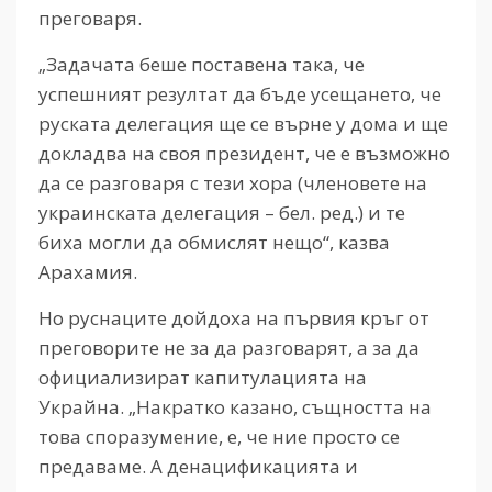
преговаря.
„Задачата беше поставена така, че
успешният резултат да бъде усещането, че
руската делегация ще се върне у дома и ще
докладва на своя президент, че е възможно
да се разговаря с тези хора (членовете на
украинската делегация – бел. ред.) и те
биха могли да обмислят нещо“, казва
Арахамия.
Но руснаците дойдоха на първия кръг от
преговорите не за да разговарят, а за да
официализират капитулацията на
Украйна. „Накратко казано, същността на
това споразумение, е, че ние просто се
предаваме. А денацификацията и