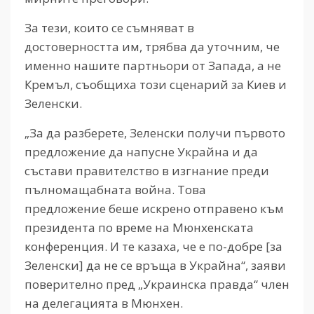
За тези, които се съмняват в
достоверността им, трябва да уточним, че
именно нашите партньори от Запада, а не
Кремъл, съобщиха този сценарий за Киев и
Зеленски.
„За да разберете, Зеленски получи първото
предложение да напусне Украйна и да
състави правителство в изгнание преди
пълномащабната война. Това
предложение беше искрено отправено към
президента по време на Мюнхенската
конференция. И те казаха, че е по-добре [за
Зеленски] да не се връща в Украйна“, заяви
поверително пред „Украинска правда“ член
на делегацията в Мюнхен.