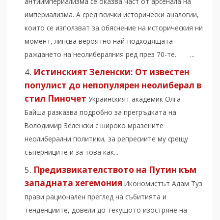
антиимпериализма се оказва част от арсенала на
империализма. А сред всички исторически аналогии,
които се използват за обяснение на историческия ни
момент, липсва вероятно най-подходящата -
раждането на неолибералния ред през 70-те. ...
Истинският Зеленски: Oт известен
популист до непопулярен неолиберал в
стил Пиночет
Украинският академик Олга
Байша разказва подробно за прегръдката на
Володимир Зеленски с широко мразeните
неолиберални политики, за репресиите му срещу
съперниците и за това как...
Предизвикателството на Путин към
западната хегемония
Икономистът Адам Туз
прави рационален преглед на събитията и
тенденциите, довели до текущото изостряне на