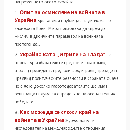
напрежението около Украйна...
Опит за осмисляне на войната в
Украйна
Британският публицист и дипломат от
кариерата Крейг Мъри призовава да спрем да
мислим в двоичните параметри на военната
пропаганда...
Украйна като „Игрите на Глада”
На
първи тур избирателите предпочетоха комик,
играещ президент, пред олигарх, играещ президент.
Предвид политическите реалности в страната обаче
не е ясно доколко гласоподавателите ще имат
решаващата дума за определяне на окончателния
победител...
Как може да се сложи край на
войната в Украйна
Журналистът и
изследовател на международните отношения