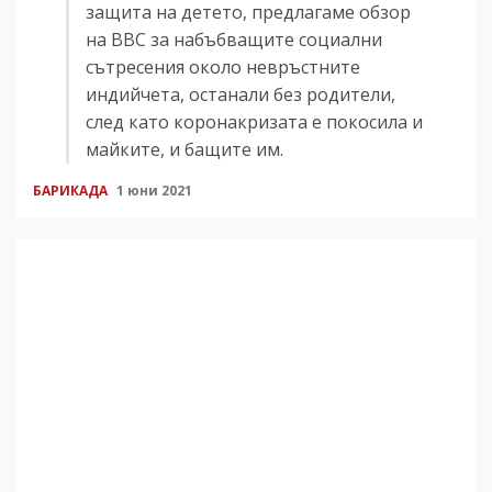
защита на детето, предлагаме обзор
на ВВС за набъбващите социални
сътресения около невръстните
индийчета, останали без родители,
след като коронакризата е покосила и
майките, и бащите им.
БАРИКАДА
1 юни 2021