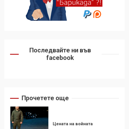
Удължаването на „Чат
контрола“ в ЕС е обида за
демокрацията
7
За 100-годишнината на
Фидел Кастро – изкачване
Последвайте ни във
на Черни връх по неговите
facebook
стъпки от 1972 г.
1
Цената на войната
2
Прочетете още
Аз съм изследовател на
геноцида. Навлизаме в