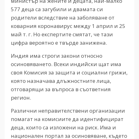
министър на жените и децата, най-малко
577 деца са загубили и двамата си
родители вследствие на заболяване от
коварния коронавирус между 1 април и 25
май т. г. Но експертите смятат, че тази
цифра вероятно е твърде занижена.
Индия има строги закони относно
осиновяването. Всеки индийски щат има
своя Комисия за защита и социални грижи,
която назначава длъжностните лица,
отговарящи за въпроса в съответния
регион.
Различни неправителствени организации
помагат на комисиите да идентифицират
деца, които са изложени на риск. Има и
национален портал за осиновяване, където