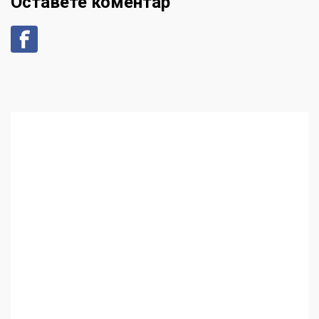
Оставете коментар
Аз съм изследовател на
геноцида. Навлизаме в