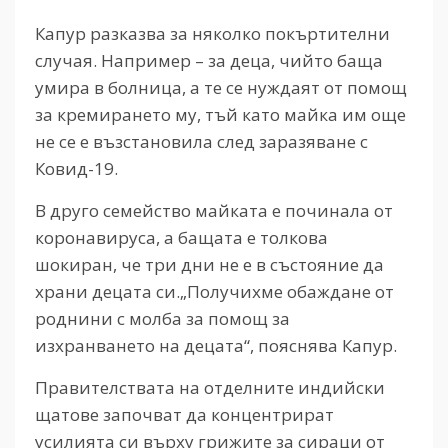
Капур разказва за няколко покъртителни
случая. Например – за деца, чийто баща
умира в болница, а те се нуждаят от помощ
за кремирането му, тъй като майка им още
не се е възстановила след заразяване с
Ковид-19.
В друго семейство майката е починала от
коронавируса, а бащата е толкова
шокиран, че три дни не е в състояние да
храни децата си.„Получихме обаждане от
роднини с молба за помощ за
изхранването на децата“, пояснява Капур.
Правителствата на отделните индийски
щатове започват да концентрират
усилията си върху грижите за сираци от