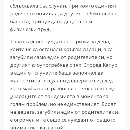
сблъсквала със случаи, при които единият
родител е починал, а другият, обикновено
бащата, принуждава децата към
физически труд.
Това създаде нуждата от грижи за деца,
които не са останали кръгли сираци, а са
загубили само един от родителите си, но
другият злоупотребява с тях. Според Капур
в един от случаите баща започнал да
малтретира сексуално дъщерите си, след
като майката се разболяла тежко от ковид.
„Сираците от пандемията в момента са
голям проблем, но не единственият. Броят
на децата, загубили един от родителите си,
е огромен и те също се нуждаят от същото
внимание”, казва той.