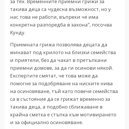
за тях. Временните приемни грижи за
такива деца са чудесна възможност, но у
нас това не работи, въпреки че има
конкретна разпоредба в закона”, посочва
Кунду.
Приемната грижа позволява децата да
минават под крилото на близки семейства
и приятели, без да чакат в претъпкани
приемни домове, за да ги осинови някой.
Експертите смятат, че това може да
помогне за подобряване на ниските нива
на осиновяване, тъй като повече семейства
са в състояние да се грижат временно за
такива деца, а подобно сближаване в
крайна сметка е стъпка към мотивирането
и за официално осиновяване.