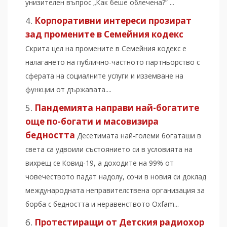
унизителен въпрос „Как беше облечена?” ...
Корпоративни интереси прозират
зад промените в Семейния кодекс
Скрита цел на промените в Семейния кодекс е
налагането на публично-частното партньорство с
сферата на социалните услуги и изземване на
функции от държавата....
Пандемията направи най-богатите
още по-богати и масовизира
бедността
Десетимата най-големи богаташи в
света са удвоили състоянието си в условията на
вихрещ се Ковид-19, а доходите на 99% от
човечеството падат надолу, сочи в новия си доклад
международната неправителствена организация за
борба с бедността и неравенството Oxfam...
Протестиращи от Детския радиохор