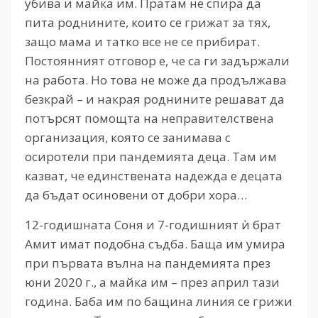
убива и майка им. Пратам не спира да
пита роднините, които се грижат за тях,
защо мама и татко все не се прибират.
Постоянният отговор е, че са ги задържали
на работа. Но това не може да продължава
безкрай – и накрая роднините решават да
потърсят помощта на неправителствена
организация, която се занимава с
осиротели при пандемията деца. Там им
казват, че единствената надежда е децата
да бъдат осиновени от добри хора…
12-годишната Соня и 7-годишният ѝ брат
Амит имат подобна съдба. Баща им умира
при първата вълна на пандемията през
юни 2020 г., а майка им – през април тази
година. Баба им по бащина линия се грижи