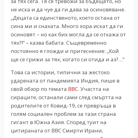
за тях сега. Тя се тревожи за бъдещето, но
не иска и да чуе да ги дава за осиновяване.
„Децата са единственото, което остана от
сина ми и снахата. Много хора искат да ги
осиновят – но как бих могла да се откажа от
тях?!” – казва бабата. Същевременно
постоянно я гложди и притеснение: „Кой
ще се грижи за тях, когато си отида и аз?…“
Това са истории, типични за жестоко
ударената от пандемията Индия, пише в
свой обзор по темата
ВВС
. Участта на
сираците, останали сами след смъртта на
родителите от Ковид-19, се превръща в
голям социален проблем за тази страна
гигант в Южна Азия. Според туит на
цитираната от ВВС Смирти Ирани,