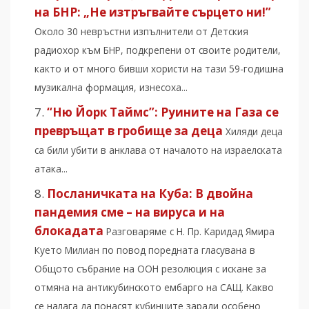
на БНР: „Не изтръгвайте сърцето ни!”
Около 30 невръстни изпълнители от Детския
радиохор към БНР, подкрепени от своите родители,
както и от много бивши хористи на тази 59-годишна
музикална формация, изнесоха...
“Ню Йорк Таймс”: Руините на Газа се
превръщат в гробище за деца
Хиляди деца
са били убити в анклава от началото на израелската
атака...
Посланичката на Куба: В двойна
пандемия сме – на вируса и на
блокадата
Разговаряме с Н. Пр. Каридад Ямира
Куето Милиан по повод поредната гласувана в
Общото събрание на ООН резолюция с искане за
отмяна на антикубинското ембарго на САЩ. Какво
се налага да понасят кубинците заради особено