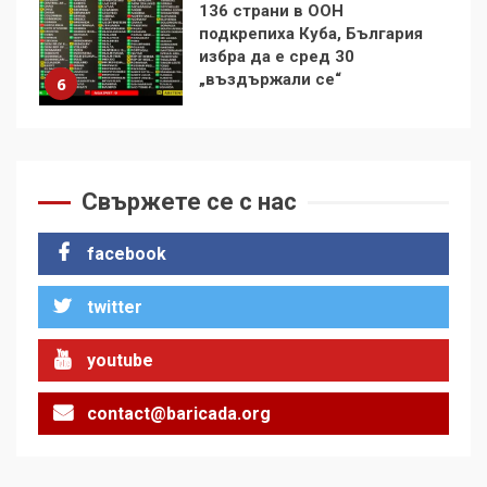
Удължаването на „Чат
контрола“ в ЕС е обида за
демокрацията
7
За 100-годишнината на
Фидел Кастро – изкачване
на Черни връх по неговите
Свържете се с нас
стъпки от 1972 г.
1
facebook
twitter
Цената на войната
2
youtube
contact@baricada.org
Аз съм изследовател на
геноцида. Навлизаме в
ужасяваща нова епоха