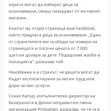
хората могат да избират деца за
осиновяване, сякаш пазаруват от интернет
магазин…
Екипът му откри страница във Facebook,
която предлага деца за осиновяване. „Един
от служителите ми се обади на номера на
страницата и посочи цената от 7 000
щатски долара за дете. Подадохме жалба в
полицията”, разказва той.
Неизбежен е и страхът, че децата могат да
бъдат експлоатирани за евтин труд или
дори за секс-услуги.
Сонал Капур, изпълнителен директор на
базираната в Делхи неправителствена
организация Protsahan, разказва, че тя се е