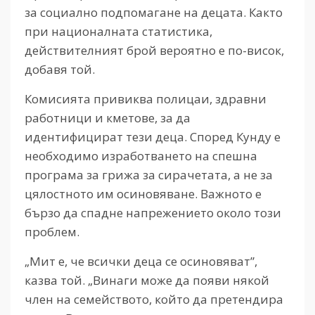
за социално подпомагане на децата. Както
при националната статистика,
действителният брой вероятно е по-висок,
добавя той.
Комисията привиква полицаи, здравни
работници и кметове, за да
идентифицират тези деца. Според Кунду е
необходимо изработването на спешна
програма за грижа за сирачетата, а не за
цялостното им осиновяване. Важното е
бързо да спадне напрежението около този
проблем.
„Мит е, че всички деца се осиновяват”,
казва той. „Винаги може да появи някой
член на семейството, който да претендира