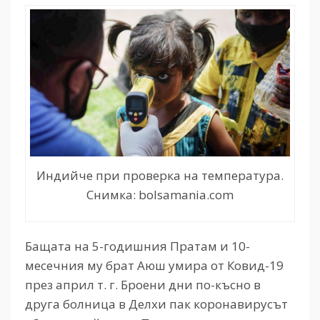
Индийче при проверка на температура.
Снимка: bolsamania.com
Бащата на 5-годишния Пратам и 10-
месечния му брат Аюш умира от Ковид-19
през април т. г. Броени дни по-късно в
друга болница в Делхи пак коронавирусът