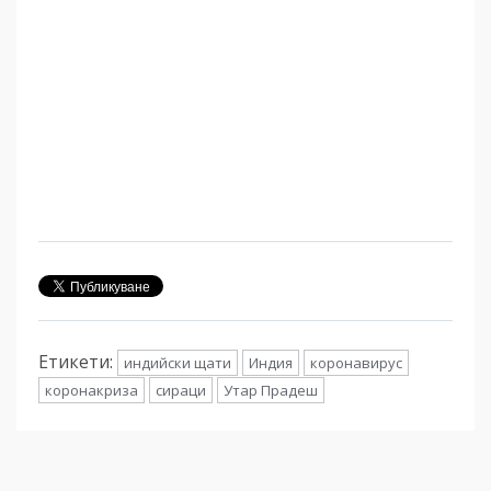
Етикети:
индийски щати
Индия
коронавирус
коронакриза
сираци
Утар Прадеш