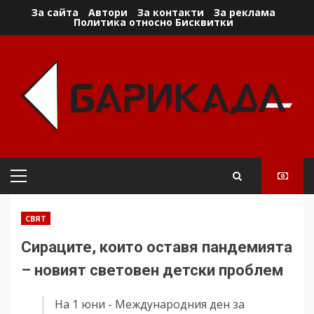
Skip
За сайта
Автори
За контакти
За реклама
Политика относно Бисквитки
to
content
Primary
Menu
СВЯТ
Сираците, които оставя пандемията
– новият световен детски проблем
На 1 юни - Международния ден за