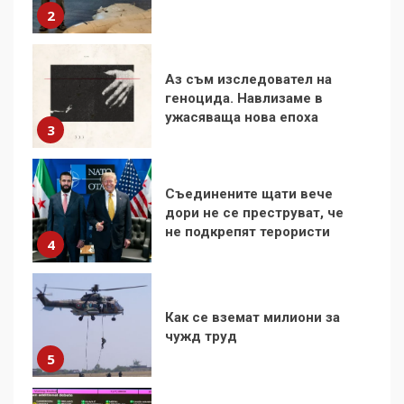
ужасяваща нова епоха
3
Съединените щати вече
дори не се преструват, че
не подкрепят терористи
4
Как се вземат милиони за
чужд труд
5
136 страни в ООН
подкрепиха Куба, България
избра да е сред 30
„въздържали се“
6