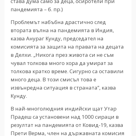
става дума само за деца, осиротели при
пандемията – б. пр.)
Проблемът набъбна драстично след
втората вълна на пандемията в Индия,
казва Анураг Кунду, председател на
комисията за защита на правата на децата
в Делхи. „Никога през живота си не съм
чувал толкова много хора да умират за
толкова кратко време. Сигурно са оставили
много деца. В този смисъл това е
извънредна ситуация в страната”, казва
Кунду.
В най-многолюдния индийски щат Утар
Прадеш са установени над 1000 сираци в
резултат на пандемията от Ковид-19, казва
Прети Верма, член на държавната комисия