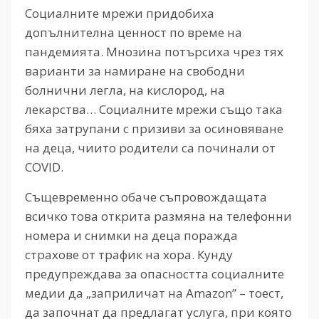
Социалните мрежи придобиха
допълнителна ценност по време на
пандемията. Мнозина потърсиха чрез тях
варианти за намиране на свободни
болнични легла, на кислород, на
лекарства… Социалните мрежи също така
бяха затрупани с призиви за осиновяване
на деца, чиито родители са починали от
COVID.
Същевременно обаче съпровождащата
всичко това открита размяна на телефонни
номера и снимки на деца поражда
страхове от трафик на хора. Кунду
предупреждава за опасността социалните
медии да „заприличат на Amazon” – тоест,
да започнат да предлагат услуга, при която