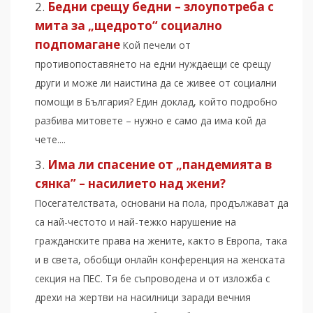
Бедни срещу бедни – злоупотреба с
мита за „щедрото“ социално
подпомагане
Кой печели от
противопоставянето на едни нуждаещи се срещу
други и може ли наистина да се живее от социални
помощи в България? Един доклад, който подробно
разбива митовете – нужно е само да има кой да
чете....
Има ли спасение от „пандемията в
сянка” – насилието над жени?
Посегателствата, основани на пола, продължават да
са най-честото и най-тежко нарушение на
гражданските права на жените, както в Европа, така
и в света, обобщи онлайн конференция на женската
секция на ПЕС. Тя бе съпроводена и от изложба с
дрехи на жертви на насилници заради вечния