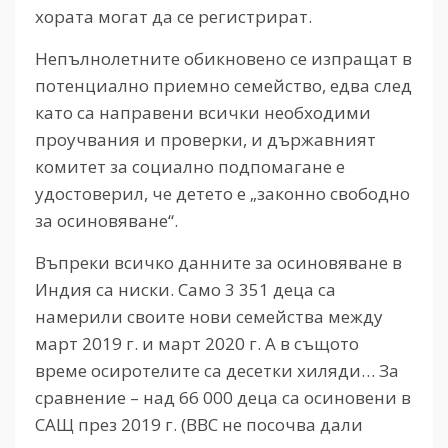
хората могат да се регистрират.
Непълнолетните обикновено се изпращат в
потенциално приемно семейство, едва след
като са направени всички необходими
проучвания и проверки, и държавният
комитет за социално подпомагане е
удостоверил, че детето е „законно свободно
за осиновяване“.
Въпреки всичко данните за осиновяване в
Индия са ниски. Само 3 351 деца са
намерили своите нови семейства между
март 2019 г. и март 2020 г. А в същото
време осиротелите са десетки хиляди… За
сравнение – над 66 000 деца са осиновени в
САЩ през 2019 г. (ВВС не посочва дали