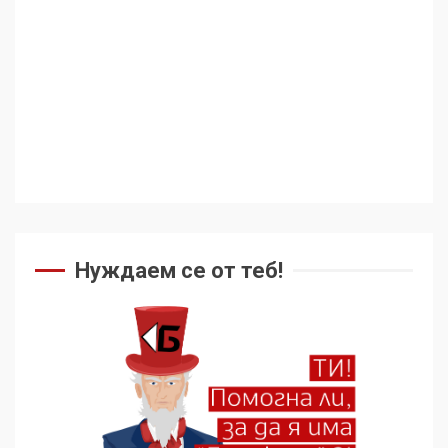
ужасяваща нова епоха
3
Съединените щати вече
дори не се преструват, че
не подкрепят терористи
4
Как се вземат милиони за
чужд труд
Нуждаем се от теб!
5
136 страни в ООН
подкрепиха Куба, България
избра да е сред 30
„въздържали се“
6