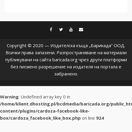
facebook
twitter
youtube
contact@baric
Copyright © 2020 — Издателска къща „Барикада” ООД.
Всички права запазени. Разпространяване на материали
публикувани на сайта baricada.org чрез други платформи
без писмено разрешение на издателя на портала е
забранено.
Warning
: Undefined array key 0 in
/home/klient.dhosting.pl/bcdmedia/baricada.org/public_h
content/plugins/cardoza-facebook-like-
box/cardoza_facebook_like_box.php
on line
924