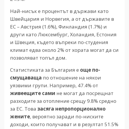
Най-нисък е процентът в държави като
Швейцария и Норвегия, а от държавите в
ЕС – Австрия (1.6%), Финландия (1.7%) и
други като Люксембург, Холандия, Естония
и Швеция, където въпреки по-студения
климат едва около 2% от хората могат да си
позволяват топъл дом.
Статистиката за България е
още по-
смущаваща
по отношение на някои
уязвими групи. Например, 47.4% от
живеещите сами
не могат да посрещнат
разходите за отопление срещу 9.8% средно
за ЕС. Това
засяга непропорционално
жените
, вероятно заради по-ниските
доходи, които получават и в резултат 51.5%