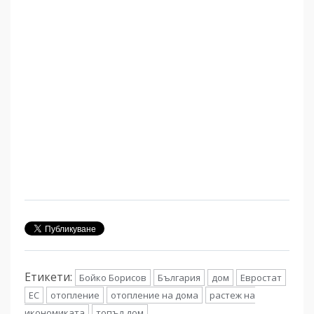
Етикети:
Бойко Борисов
България
дом
Евростат
ЕС
отопление
отопление на дома
растеж на
икономиката
топъл дом