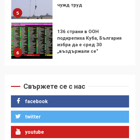
подкрепиха Куба, България
избра да е сред 30
„въздържали се“
6
Удължаването на „Чат
контрола“ в ЕС е обида за
демокрацията
7
За 100-годишнината на
Фидел Кастро – изкачване
Свържете се с нас
на Черни връх по неговите
стъпки от 1972 г.
1
facebook
twitter
Цената на войната
youtube
2