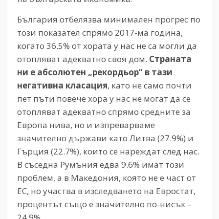
България отбелязва минимален прогрес по
този показател спрямо 2017-ма година,
когато 36.5% от хората у нас не са могли да
отопляват адекватно своя дом.
Страната
ни е абсолютен „рекордьор“ в тази
негативна класация
, като не само почти
пет пъти повече хора у нас не могат да се
отопляват адекватно спрямо средните за
Европа нива, но и изпреварваме
значително държави като Литва (27.9%) и
Гърция (22.7%), които се нареждат след нас.
В съседна Румъния едва 9.6% имат този
проблем, а в Македония, която не е част от
ЕС, но участва в изследването на Евростат,
процентът също е значително по-нисък –
24.9%.