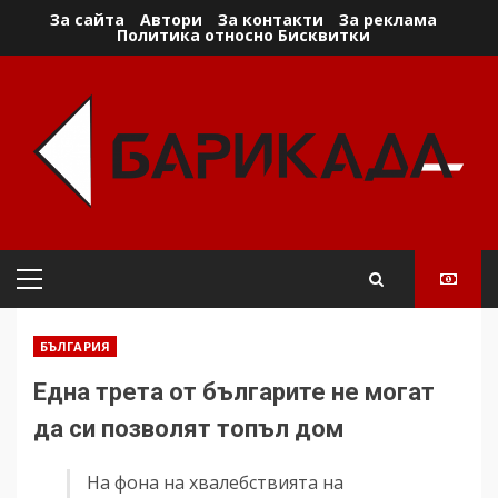
Skip
За сайта
Автори
За контакти
За реклама
Политика относно Бисквитки
to
content
Primary
Menu
БЪЛГАРИЯ
Една трета от българите не могат
да си позволят топъл дом
На фона на хвалебствията на