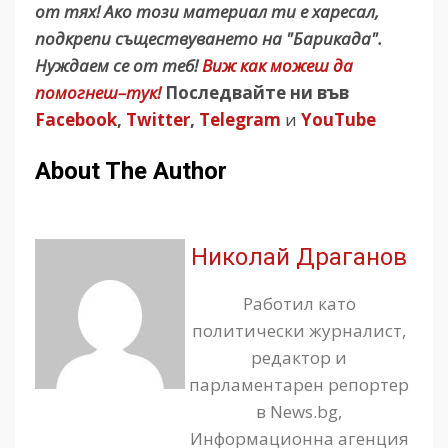
от тях! Ако този материал ти е харесал,
подкрепи съществуването на "Барикада".
Нуждаем се от теб!
Виж как можеш да
помогнеш–тук!
Последвайте ни във
Facebook
,
Twitter
,
Telegram
и
YouTube
About The Author
Николай Драганов
Работил като
политически журналист,
редактор и
парламентарен репортер
в News.bg,
Информационна агенция