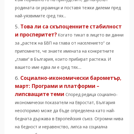
родината си украинци и поставя тежки дилеми пред
най-уязвимите сред тях...
Това ли са скъпоценните стабилност
и просперитет?
Когато тикат в лицето ви данни
за „растеж на БВП на глава от населението“ си
припомнете, че знаете имената на конкретните
„глави“ в България, които прибират растежа. И
вашето име едва ли е сред тях....
Социално-икономически барометър,
март: Програми и платформи –
липсващите теми
Според редица социално-
икономически показатели на Евростат, България
неоспоримо може да бъде определена като най-
бедната държава в Европейския съюз. Огромни нива
на бедност и неравенство, липса на социална