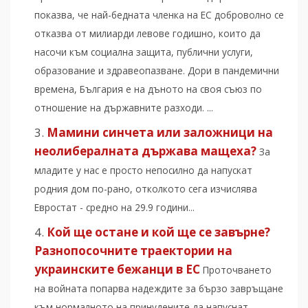
показва, че най-бедната членка на ЕС доброволно се
отказва от милиарди левове годишно, които да
насочи към социална защита, публични услуги,
образование и здравеопазване. Дори в пандемични
времена, България е на дъното на своя съюз по
отношение на държавните разходи. ...
Мамини синчета или заложници на
неолибералната държава мащеха?
За
младите у нас е просто непосилно да напускат
родния дом по-рано, отколкото сега изчислява
Евростат - средно на 29.9 години...
Кой ще остане и кой ще се завърне?
Разнопосочните траектории на
украинските бежанци в ЕС
Проточването
на войната попарва надеждите за бързо завръщане
към нормалното на принудените да напуснат