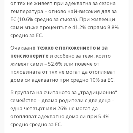
от тях не живеят при адекватна за сезона
температура – отново най-високия дял за
ЕС (10.6% средно за съюза). При живеещи
сами мъже процентът е 41.2% спрямо 8.8%
средно за ЕС.
Очакван
о тежко е положението и за
пенсионерите
и особено за тези, които
живеят сами – 52.6% или повече от
половината от тях не могат да отопляват
дома си адекватно при средно 10% за ЕС.
В групата на считаното за „традиционно“
семейство – двама родители с две деца –
една четвърт или 26% не могат да
отопляват адекватно дома си при 5.4%
средно средно за ЕС.