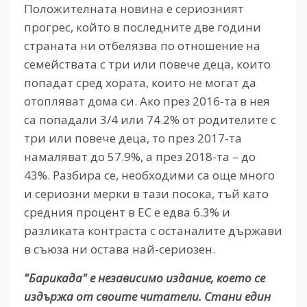
Положителната новина е сериозният
прогрес, който в последните две години
страната ни отбелязва по отношение на
семействата с три или повече деца, които
попадат сред хората, които не могат да
отопляват дома си. Ако през 2016-та в нея
са попадали 3/4 или 74.2% от родителите с
три или повече деца, то през 2017-та
намаляват до 57.9%, а през 2018-та – до
43%. Разбира се, необходими са още много
и сериозни мерки в тази посока, тъй като
средния процент в ЕС е едва 6.3% и
разликата контраста с останалите държави
в съюза ни остава най-сериозен.
"Барикада" е независимо издание, което се
издържа от своите читатели. Стани един