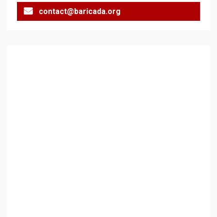
contact@baricada.org
Аз съм изследовател на
геноцида. Навлизаме в
ужасяваща нова епоха
3
Съединените щати вече
дори не се преструват, че
не подкрепят терористи
4
Как се вземат милиони за
чужд труд
5