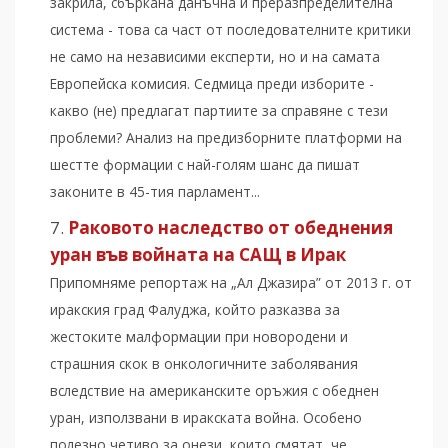
закрила, сбъркана данъчна и преразпределителна
система - това са част от последователните критики
не само на независими експерти, но и на самата
Европейска комисия. Седмица преди изборите -
какво (не) предлагат партиите за справяне с тези
проблеми? Анализ на предизборните платформи на
шестте формации с най-голям шанс да пишат
законите в 45-тия парламент...
Раковото наследство от обеднения
уран във войната на САЩ в Ирак
Припомняме репортаж на „Ал Джазира” от 2013 г. от
иракския град Фалуджа, който разказва за
жестоките малформации при новородени и
страшния скок в онкологичните заболявания
вследствие на американските оръжия с обеднен
уран, използвани в иракската война. Особено
полезно четиво за онези, които смятат, че