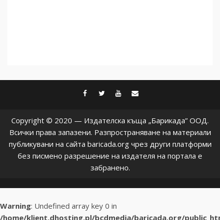
facebook
twitter
youtube
contact@baric
Copyright © 2020 — Издателска къща „Барикада” ООД.
Всички права запазени. Разпространяване на материали
публикувани на сайта baricada.org чрез други платформи
без писмено разрешение на издателя на портала е
забранено.
Warning
: Undefined array key 0 in
/home/klient.dhosting.pl/bcdmedia/baricada.org/public_h