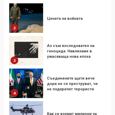
Аз съм изследовател на
геноцида. Навлизаме в
ужасяваща нова епоха
3
Съединените щати вече
дори не се преструват, че
не подкрепят терористи
4
Как се вземат милиони за
чужд труд
5
136 страни в ООН