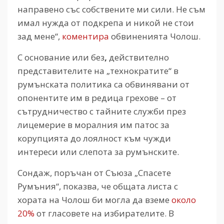
направено със собствените ми сили. Не съм
имал нужда от подкрепа и никой не стои
зад мене“,
коментира
обвиненията Чолош.
С основание или без
,
действително
представителите на „технократите“ в
румънската политика са обвинявани от
опонентите им в редица грехове – от
сътрудничество с тайните служби през
лицемерие в моралния им патос за
корупцията до лоялност към чужди
интереси или слепота за румънските.
Сондаж, поръчан от Съюза „Спасете
Румъния“, показва, че общата листа с
хората на Чолош би могла да вземе
около
20%
от гласовете на избирателите. В