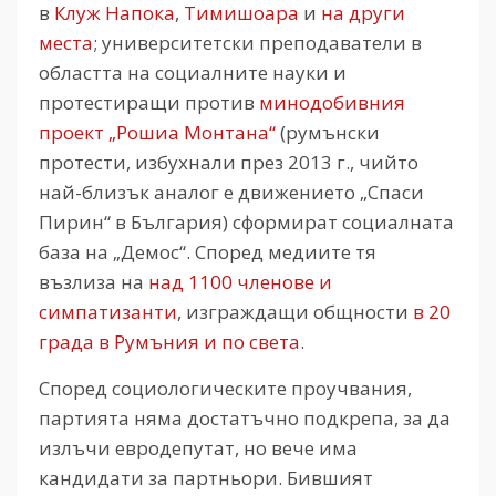
в
Клуж Напока
,
Тимишоара
и
на други
места
; университетски преподаватели в
областта на социалните науки и
протестиращи против
минодобивния
проект „Рошиа Монтана“
(румънски
протести, избухнали през 2013 г., чийто
най-близък аналог е движението „Спаси
Пирин“ в България) сформират социалната
база на „Демос“. Според медиите тя
възлиза на
над 1100 членове и
симпатизанти
, изграждащи общности
в 20
града в Румъния и по света
.
Според социологическите проучвания,
партията няма достатъчно подкрепа, за да
излъчи евродепутат, но вече има
кандидати за партньори. Бившият