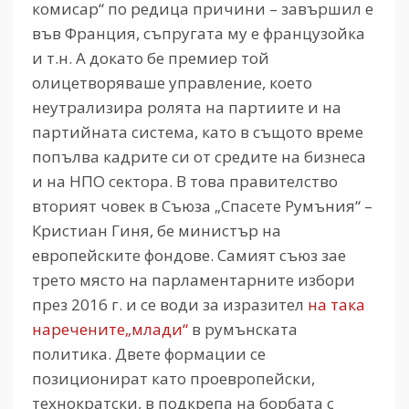
комисар“ по редица причини – завършил е
във Франция, съпругата му е французойка
и т.н. А докато бе премиер той
олицетворяваше управление, което
неутрализира ролята на партиите и на
партийната система, като в същото време
попълва кадрите си от средите на бизнеса
и на НПО сектора. В това правителство
вторият човек в Съюза „Спасете Румъния“ –
Кристиан Гиня, бе министър на
европейските фондове. Самият съюз зае
трето място на парламентарните избори
през 2016 г. и се води за изразител
на така
наречените„млади“
в румънската
политика. Двете формации се
позиционират като проевропейски,
технократски, в подкрепа на борбата с