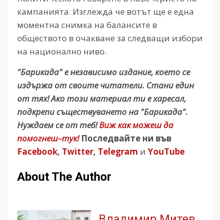
кампанията. Изглежда че вотът ще е една
моментна снимка на балансите в
обществото в очакване за следващи избори
на национално ниво.
"Барикада" е независимо издание, което се
издържа от своите читатели. Стани един
от тях! Ако този материал ти е харесал,
подкрепи съществуването на "Барикада".
Нуждаем се от теб!
Виж как можеш да
помогнеш–тук!
Последвайте ни във
Facebook
,
Twitter
,
Telegram
и
YouTube
About The Author
Владимир Митев