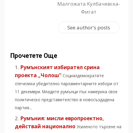
Малгожата Кулбачевска-
Фигат
See author's posts
Прочетете Още
Румънският избирател срина
проекта „Чолош“
Социалдемократите
спечелиха убедително парламентарните избори от
11 декември. Младите румънци пък намериха свое
политическо представителство в новосъздадена
партия...
Румъния: мисли европроектно,
действай национално
Усиленото търсене на