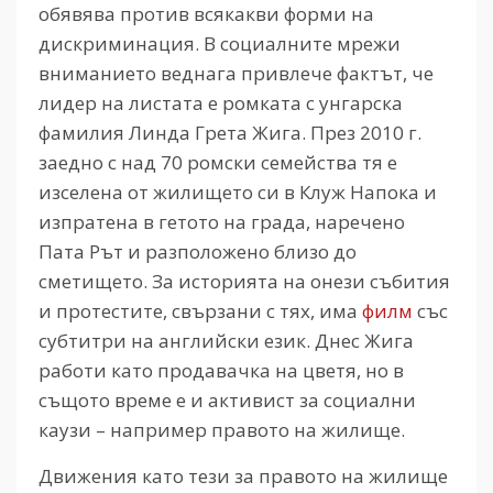
обявява против всякакви форми на
дискриминация. В социалните мрежи
вниманието веднага привлече фактът, че
лидер на листата е ромката с унгарска
фамилия Линда Грета Жига. През 2010 г.
заедно с над 70 ромски семейства тя е
изселена от жилището си в Клуж Напока и
изпратена в гетото на града, наречено
Пата Рът и разположено близо до
сметището. За историята на онези събития
и протестите, свързани с тях, има
филм
със
субтитри на английски език. Днес Жига
работи като продавачка на цветя, но в
същото време е и активист за социални
каузи – например правото на жилище.
Движения като тези за правото на жилище