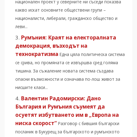
национален проект у северните ни съседи показва
какво искат основните обществени групи –
националисти, либерали, гражданско общество и
леви...
Румъния: Краят на електоралната
демокрация, възходът на
технократизма
Една цяла политическа система
се срива, но промяната се извършва сред голяма
тишина. За съжаление новата система създава
опасни възможности и означава по-лош живот за
нисшите класи...
Валентин Радомирски: Дано
България и Румъния съумеят да
осуетят избутването им в „Европа на
ниска скорост“
Разговор с бившия български
посланик в Букурещ за българското и румънското