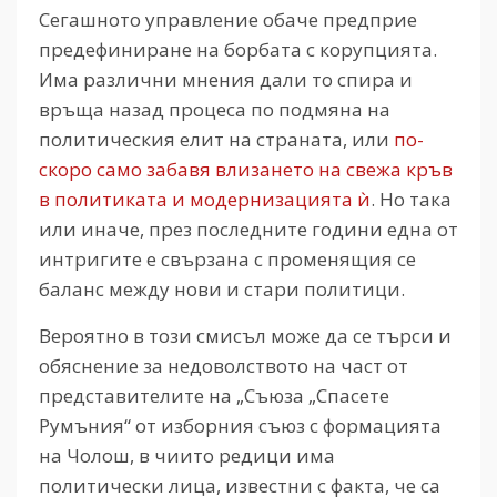
Сегашното управление обаче предприе
предефиниране на борбата с корупцията.
Има различни мнения дали то спира и
връща назад процеса по подмяна на
политическия елит на страната, или
по-
скоро само забавя влизането на свежа кръв
в политиката и модернизацията ѝ
. Но така
или иначе, през последните години една от
интригите е свързана с променящия се
баланс между нови и стари политици.
Вероятно в този смисъл може да се търси и
обяснение за недоволството на част от
представителите на „Съюза „Спасете
Румъния“ от изборния съюз с формацията
на Чолош, в чиито редици има
политически лица, известни с факта, че са