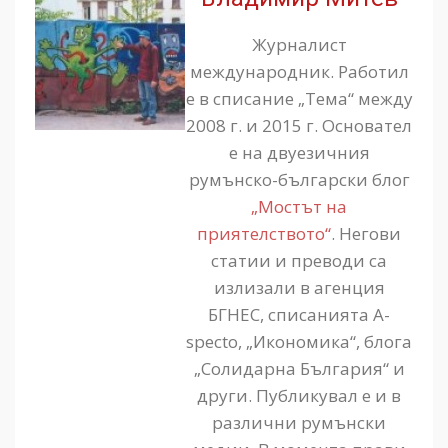
Журналист
международник. Работил
е в списание „Тема“ между
2008 г. и 2015 г. Основател
е на двуезичния
румънско-български блог
„Мостът на
приятелството“
. Негови
статии и преводи са
излизали в агенция
БГНЕС, списанията A-
specto, „Икономика“, блога
„Солидарна България“ и
други. Публикувал е и в
различни румънски