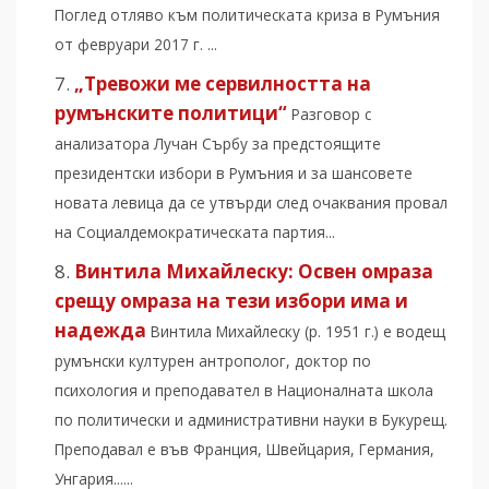
Поглед отляво към политическата криза в Румъния
от февруари 2017 г. ...
„Тревожи ме сервилността на
румънските политици“
Разговор с
анализатора Лучан Сърбу за предстоящите
президентски избори в Румъния и за шансовете
новата левица да се утвърди след очаквания провал
на Социалдемократическата партия...
Винтила Михайлеску: Освен омраза
срещу омраза на тези избори има и
надежда
Винтила Михайлеску (р. 1951 г.) е водещ
румънски културен антрополог, доктор по
психология и преподавател в Националната школа
по политически и административни науки в Букурещ.
Преподавал е във Франция, Швейцария, Германия,
Унгария......