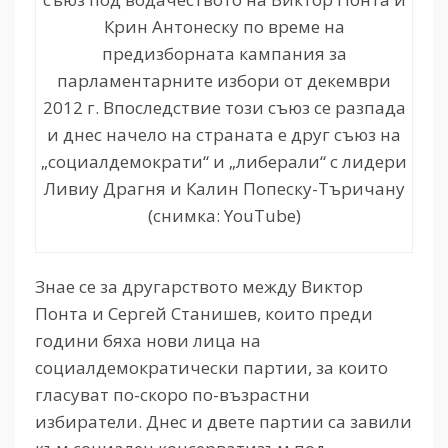
Крин Антонеску по време на
предизборната кампания за
парламентарните избори от декември
2012 г. Впоследствие този съюз се разпада
и днес начело на страната е друг съюз на
„социалдемократи“ и „либерали“ с лидери
Ливиу Драгня и Калин Попеску-Търичану
(снимка: YouTube)
Знае се за другарството между Виктор
Понта и Сергей Станишев, които преди
години бяха нови лица на
социалдемократически партии, за които
гласуват по-скоро по-възрастни
избиратели. Днес и двете партии са завили