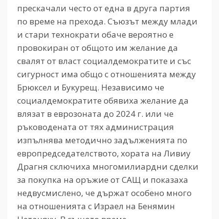
прескачали често от една в друга партия
по време на прехода. Съюзът между млади
и стари технократи обаче вероятно е
провокиран от общото им желание да
свалят от власт социалдемократите и със
сигурност има общо с отношенията между
Брюксел и Букурещ. Независимо че
социалдемократите обявиха желание да
влязат в еврозоната до 2024 г. или че
ръководената от тях администрация
изпълнява методично задълженията по
европредседателството, хората на Ливиу
Драгня сключиха многомилиардни сделки
за покупка на оръжие от САЩ и показаха
недвусмислено, че държат особено много
на отношенията с Израел на Бенямин