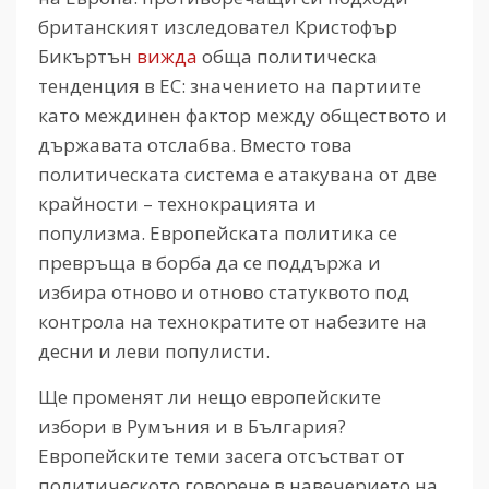
британският изследовател Кристофър
Бикъртън
вижда
обща политическа
тенденция в ЕС: значението на партиите
като междинен фактор между обществото и
държавата отслабва. Вместо това
политическата система е атакувана от две
крайности – технокрацията и
популизма.
Европейската политика се
превръща в борба да се поддържа и
избира отново и отново статуквото под
контрола на технократите от набезите на
десни и леви популисти.
Ще променят ли нещо европейските
избори в Румъния и в България?
Европейските теми засега отсъстват от
политическото говорене в навечерието на