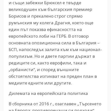
и същи забежки Брюксел е твърде
великодушен към българския премиер
Борисов и прекалено строг спрямо
румънския му колега Драгня, което още
един път показва ефикасността на
европейското лоби на ГЕРБ. В отговор
основната опозиционна сила в България –
БСП, напоследък залита към към национал-
популизъм. Но и двете партии
държат в
редиците си, както еврофили, така и
„орбанисти“, и според външните
обстоятелства изтикват на преден план в
медиите едните или другите.
Дилемата на европейската политика
В сборника от 2016 г., озаглавен „Търсенето
на Европа: противоречащи си подходи“