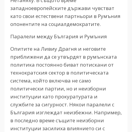
Нетаняху. В същото време
западноевропейските държави чувстват
като свои естествени партньори в Румъния
опонентите на социалдемократите.
Паралели между България и Румъния
Опитите на Ливиу Драгня и неговите
приближени да се утвърдят в румънската
политика постоянно биват потискани от
технократския сектор в политическата
система, който включва не само
политически партии, но и неизборни
институции като прокуратурата и
службите за сигурност. Някои паралели с
България изглеждат неизбежни. Например,
в последно време същите неизборни
институции засилиха влиянието си с