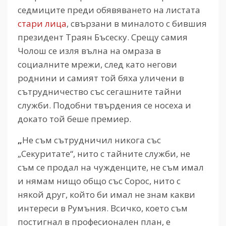
седмиците преди обявяването на листата
стари лица
, свързани в миналото с бившия
президент Траян Бъсеску. Срещу самия
Чолош се изля вълна на омраза в
социалните мрежи, след като негови
роднини и самият той бяха уличени в
сътрудничество със сегашните тайни
служби. Подобни твърдения се носеха и
докато той беше премиер.
„
Не съм сътрудничил никога със
„Секуритате“, нито с тайните служби, не
съм се продал на чужденците, не съм имал
и нямам нищо общо със Сорос, нито с
някой друг, който би имал не знам какви
интереси в Румъния. Всичко, което съм
постигнал в професионален план, е