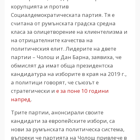
корупцията и против
Социалдемократическата партия. Тя е
считана от румънската градска средна
класа за олицетворение на клиентелизма и
на отрицателните качества на
политическия елит. Лидерите на двете
партии – Чолош и Дан Барна, заявиха, че
обмислят да имат обща президентска
кандидатура на изборите в края на 2019 г.,
а политици говорят, че съюзът е
стратегически и
е за поне 10 години
напред
.
Трите партии, анонсирали своите
кандидати за европейските избори, са
нови за румънската политическа система,
въпреки че партията на Чолош привлече в