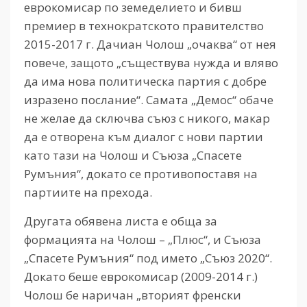
еврокомисар по земеделието и бивш
премиер в технократското правителство
2015-2017 г. Дачиан Чолош „очаква“ от нея
повече, защото „съществува нужда и вляво
да има нова политическа партия с добре
изразено послание“. Самата „Демос“ обаче
не желае да сключва съюз с никого, макар
да е отворена към диалог с нови партии
като тази на Чолош и Съюза „Спасете
Румъния“, докато се противопоставя на
партиите на прехода.
Другата обявена листа е обща за
формацията на Чолош – „Плюс“, и Съюза
„Спасете Румъния“ под името „Съюз 2020“.
Докато беше еврокомисар (2009-2014 г.)
Чолош бе наричан „вторият френски