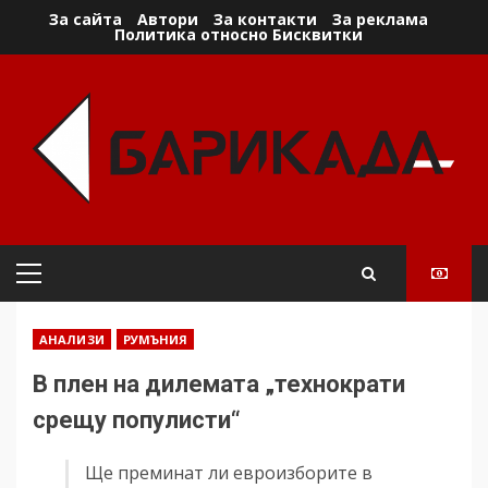
Skip
За сайта
Автори
За контакти
За реклама
Политика относно Бисквитки
to
content
Primary
Menu
АНАЛИЗИ
РУМЪНИЯ
В плен на дилемата „технократи
срещу популисти“
Ще преминат ли евроизборите в