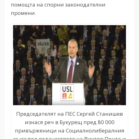
помощта на спорни законодателни
промени.
Председателят на ПЕС Сергей Станишев
изнася реч в Букурещ пред 80 000
привърженици на Социалнолибералния
съюз под водачеството на Виктор Понта и