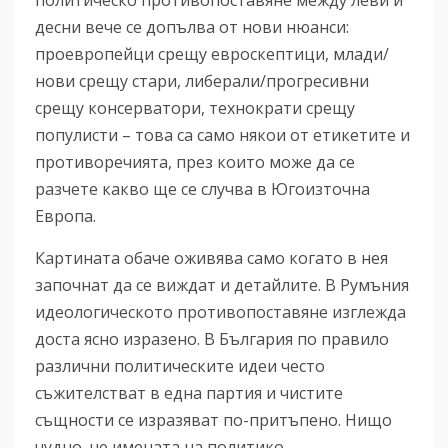
десни вече се допълва от нови нюанси:
проевропейци срещу евроскептици, млади/
нови срещу стари, либерали/прогресивни
срещу консерватори, технократи срещу
популисти – това са само някои от етикетите и
противоречията, през които може да се
разчете какво ще се случва в Югоизточна
Европа.
Картината обаче оживява само когато в нея
започнат да се виждат и детайлите. В Румъния
идеологическото противопоставяне изглежда
доста ясно изразено. В България по правило
различни политическите идеи често
съжителстват в една партия и чистите
същности се изразяват по-притъпено. Нищо
чудно, че имената на политико-