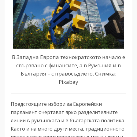
В Западна Европа технократското начало е
свързвано с финансите, а в Румъния и в
България – с правосъдието. Снимка:
Pixabay
Предстоящите избори за Европейски
парламент очертават ярко разделителните
линии в румънската и в българската политика.
Както и на много други места, традиционното
политическо противопоставяне между леви и