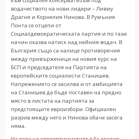
към социален консерватизъм под
водачеството на нови лидери – Ливиу
Драгня и Корнелия Нинова. В Румъния
Понта се отцепи от
Социалдемократическата партия и по тази
начин оказва натиск над нейния водач. В
България също са налице противоречия
между привърженици на новия курс на
БСП и председателя на Партията на
европейските социалисти Станишев.
Напрежението се засилва и от амбицията
на Станишев да бъде поставен на предно
място в листата на партията за
предстоящите евроизбори. Официален
разрив между него и Нинова обаче засега
няма.
На вота на еврооптимистите в България