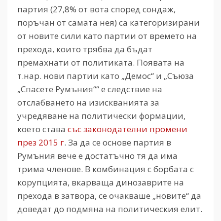
партия (27,8% от вота според сондаж,
поръчан от самата нея) са категоризирани
от новите сили като партии от времето на
прехода, които трябва да бъдат
премахнати от политиката. Появата на
т.нар. нови партии като „Демос“ и „Съюза
„Спасете Румъния““ е следствие на
отслабването на изискванията за
учредяване на политически формации,
което става
със законодателни промени
през 2015 г
. За да се основе партия в
Румъния вече е достатъчно тя да има
трима членове. В комбинация с борбата с
корупцията, вкарваща динозаврите на
прехода в затвора, се очакваше „новите“ да
доведат до подмяна на политическия елит.