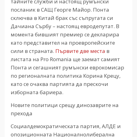
тайните служби и настоящ румънски
посланик в САЩ Георге Майор. Понта
сключва в Китай брак със съпругата си
Дачиана Сърбу – настоящ евродепутат. В
момента бившият премиер се декларира
като представител на проевропейските
сили в страната.
Първите две места
в
листата на Pro Romania ще заемат самият
Понта и сегашният румънски еврокомисар
по регионалната политика Корина Крецу,
като се очаква партията да прескочи
изборната бариера.
Новите политици срещу динозаврите на
прехода
Социалдемократическата партия, АЛДЕ и
опозиционната Националнолиберална