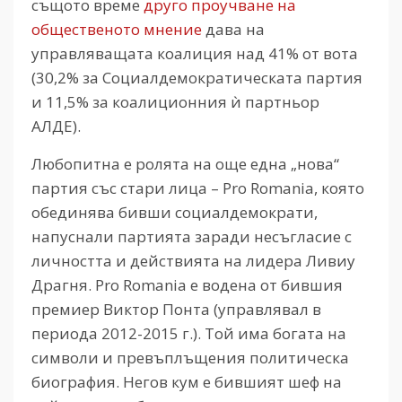
същото време
друго проучване на
общественото мнение
дава на
управляващата коалиция над 41% от вота
(30,2% за Социалдемократическата партия
и 11,5% за коалиционния ѝ партньор
АЛДЕ).
Любопитна е ролята на още една „нова“
партия със стари лица – Pro Romania, която
обединява бивши социалдемократи,
напуснали партията заради несъгласие с
личността и действията на лидера Ливиу
Драгня. Pro Romania е водена от бившия
премиер Виктор Понта (управлявал в
периода 2012-2015 г.). Той има богата на
символи и превъплъщения политическа
биография. Негов кум е бившият шеф на