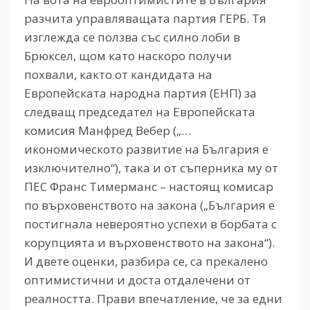
разчита управляващата партия ГЕРБ. Тя
изглежда се ползва със силно лоби в
Брюксел, щом като наскоро получи
похвали, както от кандидата на
Европейската народна партия (ЕНП) за
следващ председател на Европейската
комисия Манфред Вебер („…
икономическото развитие на България е
изключително“), така и от съперника му от
ПЕС Франс Тимерманс – настоящ комисар
по върховенството на закона („България е
постигнала невероятно успехи в борбата с
корупцията и върховенството на закона“).
И двете оценки, разбира се, са прекалено
оптимистични и доста отдалечени от
реалността. Прави впечатление, че за едни