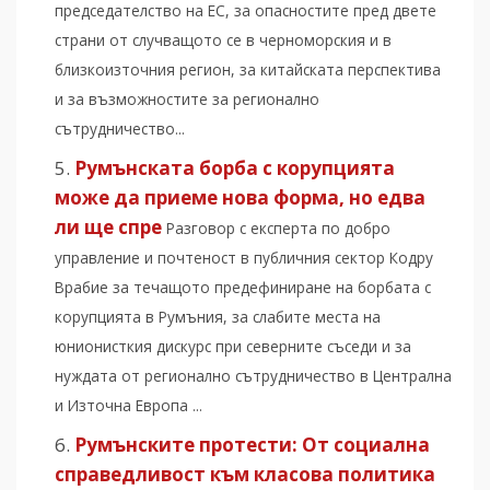
председателство на ЕС, за опасностите пред двете
страни от случващото се в черноморския и в
близкоизточния регион, за китайската перспектива
и за възможностите за регионално
сътрудничество...
Румънската борба с корупцията
може да приеме нова форма, но едва
ли ще спре
Разговор с експерта по добро
управление и почтеност в публичния сектор Кодру
Врабие за течащото предефиниране на борбата с
корупцията в Румъния, за слабите места на
юнионисткия дискурс при северните съседи и за
нуждата от регионално сътрудничество в Централна
и Източна Европа ...
Румънските протести: От социална
справедливост към класова политика