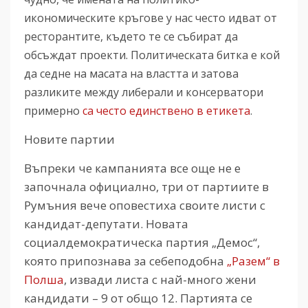
икономическите кръгове у нас често идват от
ресторантите, където те се събират да
обсъждат проекти. Политическата битка е кой
да седне на масата на властта и затова
разликите между либерали и консерватори
примерно
са често единствено в етикета
.
Новите партии
Въпреки че кампанията все още не е
започнала официално, три от партиите в
Румъния вече оповестиха своите листи с
кандидат-депутати. Новата
социалдемократическа партия „Демос“,
която припознава за себеподобна
„Разем“ в
Полша
, извади листа с най-много жени
кандидати – 9 от общо 12. Партията се