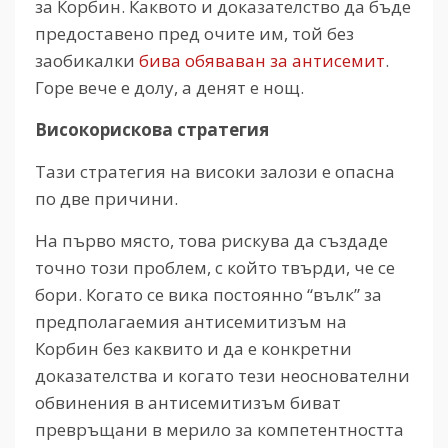
за Корбин. Каквото и доказателство да бъде
предоставено пред очите им, той без
заобикалки
бива обяваван за антисемит
.
Горе вече е долу, а денят е нощ.
Високорискова стратегия
Тази стратегия на високи залози е опасна
по две причини.
На първо място, това рискува да създаде
точно този проблем, с който твърди, че се
бори. Когато се вика постоянно “вълк” за
предполагаемия антисемитизъм на
Корбин без каквито и да е конкретни
доказателства и когато тези неоснователни
обвинения в антисемитизъм биват
превръщани в мерило за компетентността