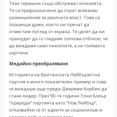
Тези термини също обслужват илюзията.
Те са предназначени да спрат всякакво
размишление за реалната власт. Това са
плашещи думи, които ни пречат да
отместим поглед от екрана. Те целят да ни
принудят да го гледаме толкова отблизо, че
да виждаме само пикселите, а не голямата
картина.
Медийно преобразяване
Историята на британската Лейбъристка
партия е много показателен пример и това
се виждаше още преди Джереми Корбин да
стане лидер. През 90-те години Тони Блеър
“прероди” партията като “Нов Лейбър”,
отказвайки се от идеите за социализъм и
класова война и вместо това