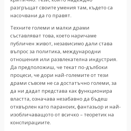
разгръщат своите умения там, където са
насочвани да го правят.
Техните големи и малки драми
съставляват това, което наричаме
публичен живот, независимо дали става
въпрос за политика, международни
отношения или развлекателна индустрия.
Да предположиш, че текат по-дълбоки
процеси, че дори най-големите от тези
драми съвсем не са достатъчно големи, за
да ни дадат представа как функционира
властта, означава незабавно да бъдеш
отхвърлен като параноик, фантазьор и най-
изобличаващото от всичко – теоретик на
конспирациите.