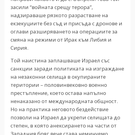
засили “войната срещу терора”,
надзираваше рязкото разрастване на
екзекуциите без съд и присъда с дронове и
оглави разширяването на операциите за
смяна на режими от Ирак към Либия и
Сирия.
Той наистина заплашваше Израел със
санкции заради политиката на изграждане
на незаконни селища в окупираните
територии – половинвековно военно
престъпление, което остава напълно
ненаказано от международната общност.
Но на практика неговото бездействие
позволи на Израел да укрепи селищата до
степен, в която анексирането на части от
Западния бряг вече става неминуемо.