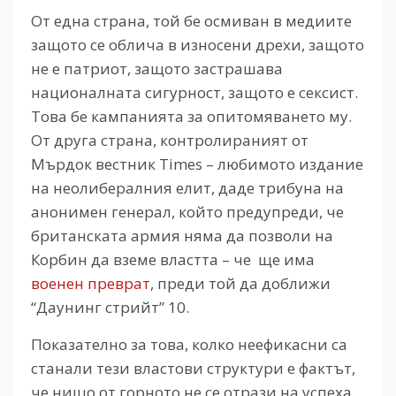
От една страна, той бе осмиван в медиите
защото се облича в износени дрехи, защото
не е патриот, защото застрашава
националната сигурност, защото е сексист.
Това бе кампанията за опитомяването му.
От друга страна, контролираният от
Мърдок вестник Times – любимото издание
на неолибералния елит, даде трибуна на
анонимен генерал, който предупреди, че
британската армия няма да позволи на
Корбин да вземе властта – че ще има
военен преврат
, преди той да доближи
“Даунинг стрийт” 10.
Показателно за това, колко неефикасни са
станали тези властови структури е фактът,
че нищо от горното не се отрази на успеха