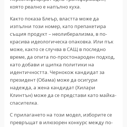
която реално е напълно куха.
Както показа Блеър, властта може да
изпълни този номер, като препакетира
същия продукт – неолиберализма, в по-
красива идеологическа опаковка. Или пък
може, както се случва в САЩ в последно
време, да опита по-простонароден подход,
като добави и щипка политики на
идентичността. Чернокож кандидат за
президент (Обама) може да осигури
надежда, а жена кандидат (Хилари
Клинтън) може да се представи като майка-
спасителка.
С прилагането на този модел, изборите се
превръщат в илюзорен конкурс между по-