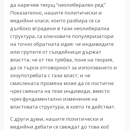
да наречем текущ “неолиберален ред”.
Показателно, нашите политически и
медийни класи, които разбира се са
дълбоко вградени в тази неолиберална
структура, са ключовите популяризатори
на точно обратната идея: че индивидите
или групите от съидейници държат
властта; че от тях трябва, поне на теория,
да се търси отговорност за използването и
злоупотребата с тази власт; и че
смислената промяна може да се постигне
чрез смяната на тези индивиди, вместо
чрез фундаментално изменение на
властовата структура, в която те действат.
С други думи, нашите политически и
медийни дебати се свеждат до това
кой