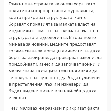
Езикът е на страната на онези хора, като
политици и корпоративни журналисти,
които прикриват структурата, които
боравят с понятията за малката власт на
индивидите, вместо на голямата власт на
структурата и идеологията. В това, което
минава за новини, медиите предоставят
голяма сцена за могъщи личности, за да се
борят за избиране, да прокарват закони, да
придобиват бизнеси, да започват войни, и
малка сцена за същите тези индивиди да
си получат заслуженото, да бъдат уличени
в престъпления, лъжи и изневери, да
бъдат видени пияни или най-общо да се
изложат.
Тези маловажни разкази прикриват факта,