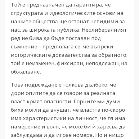
Той е предназначен да гарантира, че
структурата и идеологическите основи на
нашите общества ще останат невидими за
нас, за широката публика. Неолибералният
ред не бива да бъде поставян под
съмнение – предполага се, че въпреки
историческите доказателства за обратното,
той е неизменен, фиксиран, неподлежащ на
обжалване.
Това подвеждане е толкова дълбоко, че
дори опитите да се говори за реалната
власт крият опасности. Горните ми думи
биха могли да внушат, че властта по-скоро
има характеристики на личност, че тя има
намерение и воля, че може би ѝ харесва да
заблуждава и да играе номера. Но и нищо