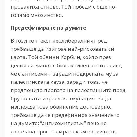
провалиха отново. Той победи с още по-
голямо мнозинство.
Предефиниране на думите
В този контекст неолибералният ред
трябваше да изиграе най-рисковата си
карта. Той обвини Корбин, който през
целия си живот е бил активен антирасист,
че е антисемит, заради подкрепата му за
палестинската кауза; заради това, че
предпочита правата на палестинците пред
бруталната израелска окупация. За да
изглежда това обвинение достоверно,
трябваше да се предефинира значението
на думите: “антисемитизъм” вече не
означава просто омраза към евреите, но