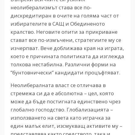
неолиберализмът става все по-
дискредитиран в очите на голяма част от
избирателите в САЩ и Обединеното
кралство. Неговите опити за прикриване
стават все по-измъчени, стратегиите му се
изчерпват. Вече доближава края на играта,
което е причината политиката да изглежда
толкова нестабилна. Различни форми на
”бунтовнически” кандидати процъфтяват.
Неолибералната власт се отличава в
стремежа си да е абсолютна – цел, която
може да бъде постигната единствено чрез
глобално господство. Глобализацията –
използването на света като играчка за
един малък елит, изсмукващ активите му –
представлява както средството, така и