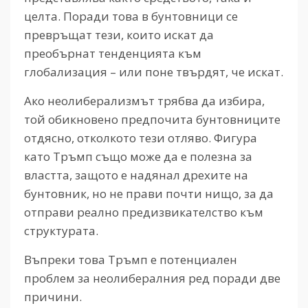
целта. Поради това в бунтовници се
превръщат тези, които искат да
преобърнат тенденцията към
глобализация – или поне твърдят, че искат.
Ако неолиберализмът трябва да избира,
той обикновено предпочита бунтовниците
отдясно, отколкото тези отляво. Фигура
като Тръмп също може да е полезна за
властта, защото е надянал дрехите на
бунтовник, но не прави почти нищо, за да
отправи реално предизвикателство към
структурата.
Въпреки това Тръмп е потенциален
проблем за неолибералния ред поради две
причини.