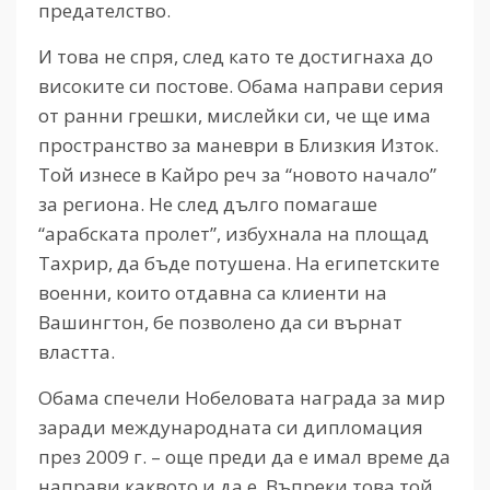
предателство.
И това не спря, след като те достигнаха до
високите си постове. Обама направи серия
от ранни грешки, мислейки си, че ще има
пространство за маневри в Близкия Изток.
Той изнесе в Кайро реч за “новото начало”
за региона. Не след дълго помагаше
“арабската пролет”, избухнала на площад
Тахрир, да бъде потушена. На египетските
военни, които отдавна са клиенти на
Вашингтон, бе позволено да си върнат
властта.
Обама спечели Нобеловата награда за мир
заради международната си дипломация
през 2009 г. – още преди да е имал време да
направи каквото и да е. Въпреки това той