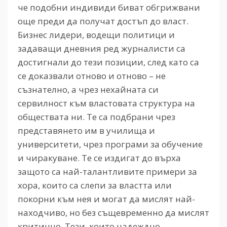
че подобни индивиди биват обгрижвани
още преди да получат достъп до власт.
Бизнес лидери, водещи политици и
задаващи дневния ред журналисти са
достигнали до тези позиции, след като са
се доказвали отново и отново – не
съзнателно, а чрез нехайната си
сервилност към властовата структура на
обществата ни. Те са подбрани чрез
представянето им в училища и
университети, чрез програми за обучение
и чиракуване. Те се издигат до върха
защото са най-талантливите примери за
хора, които са слепи за властта или
покорни към нея и могат да мислят най-
находчиво, но без същевременно да мислят
критично. Тези, които надеждно