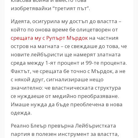
изобретявайки “третият път”.
Идеята, осигурила му достъп до властта –
който по онова време бе олицетворен от
срещата му с Рупърт Мърдок
на частния
остров на магната – се свеждаше до това, че
новите лейбъристи ще намерят златната
среда между 1-ят процент и 99-те процента.
Фактът, че срещата бе точно с Мърдок, а не
с някой друг, сигнализираше нещо
значително: че властническата структура
се нуждаеше от медийно преобразяване.
Имаше нужда да бъде преоблечена в нова
одежда.
Реално Блеър превърна Лейбъристката
партия в полезен инструмент за властта,