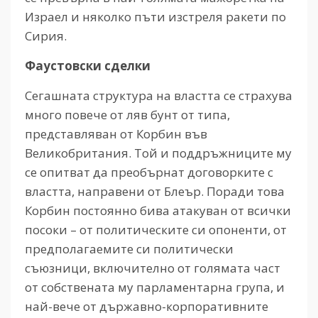
Израел и няколко пъти изстреля ракети по
Сирия.
Фаустовски сделки
Сегашната структура на властта се страхува
много повече от ляв бунт от типа,
представляван от Корбин във
Великобритания. Той и поддръжниците му
се опитват да преобърнат договорките с
властта, направени от Блеър. Поради това
Корбин постоянно бива атакуван от всички
посоки – от политическите си опоненти, от
предполагаемите си политически
съюзници, включително от голямата част
от собствената му парламентарна група, и
най-вече от държавно-корпоративните