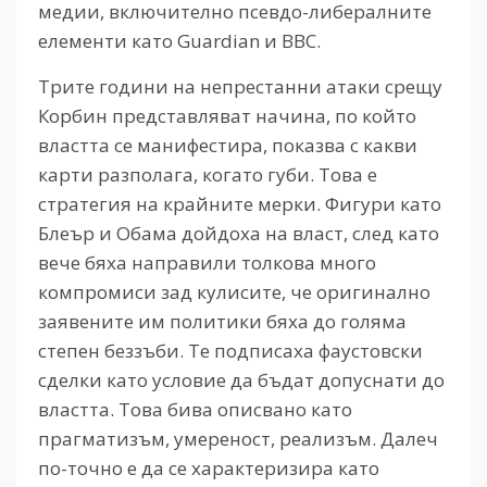
медии, включително псевдо-либералните
елементи като Guardian и BBC.
Трите години на непрестанни атаки срещу
Корбин представляват начина, по който
властта се манифестира, показва с какви
карти разполага, когато губи. Това е
стратегия на крайните мерки. Фигури като
Блеър и Обама дойдоха на власт, след като
вече бяха направили толкова много
компромиси зад кулисите, че оригинално
заявените им политики бяха до голяма
степен беззъби. Те подписаха фаустовски
сделки като условие да бъдат допуснати до
властта. Това бива описвано като
прагматизъм, умереност, реализъм. Далеч
по-точно е да се характеризира като