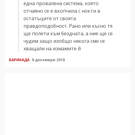
една провалена система, която
отчаяно се е вкопчила с нокти в
остатъците от своята
правдоподобност. Рано или късно тя
ще полети към бездната, а ние ще се
чудим защо изобщо някога сме се
хващали на измамите й
БАРИКАДА
8 декември 2018