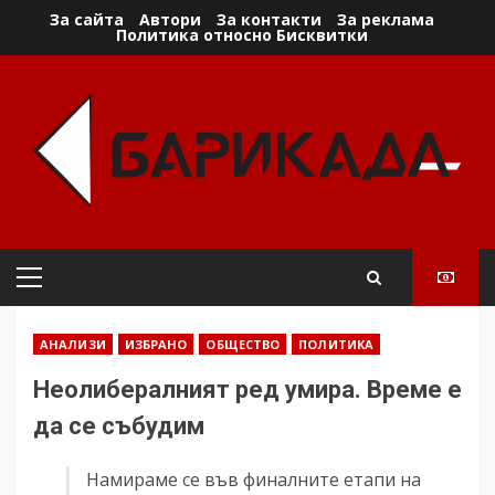
Skip
За сайта
Автори
За контакти
За реклама
Политика относно Бисквитки
to
content
Primary
Menu
АНАЛИЗИ
ИЗБРАНО
ОБЩЕСТВО
ПОЛИТИКА
Неолибералният ред умира. Време е
да се събудим
Намираме се във финалните етапи на