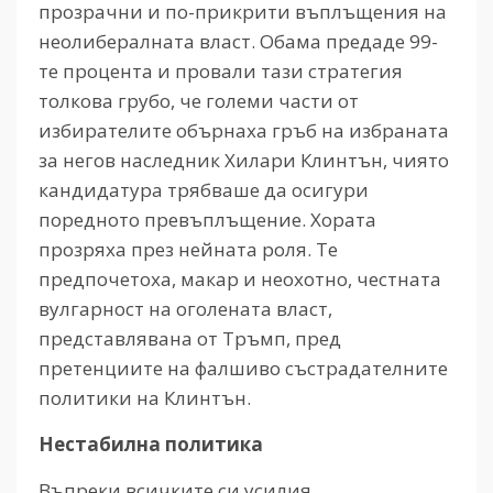
прозрачни и по-прикрити въплъщения на
неолибералната власт. Обама предаде 99-
те процента и провали тази стратегия
толкова грубо, че големи части от
избирателите обърнаха гръб на избраната
за негов наследник Хилари Клинтън, чиято
кандидатура трябваше да осигури
поредното превъплъщение. Хората
прозряха през нейната роля. Те
предпочетоха, макар и неохотно, честната
вулгарност на оголената власт,
представлявана от Тръмп, пред
претенциите на фалшиво състрадателните
политики на Клинтън.
Нестабилна политика
Въпреки всичките си усилия