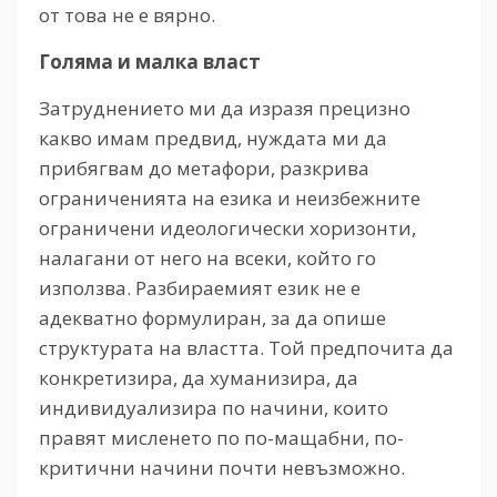
от това не е вярно.
Голяма и малка власт
Затруднението ми да изразя прецизно
какво имам предвид, нуждата ми да
прибягвам до метафори, разкрива
ограниченията на езика и неизбежните
ограничени идеологически хоризонти,
налагани от него на всеки, който го
използва. Разбираемият език не е
адекватно формулиран, за да опише
структурата на властта. Той предпочита да
конкретизира, да хуманизира, да
индивидуализира по начини, които
правят мисленето по по-мащабни, по-
критични начини почти невъзможно.