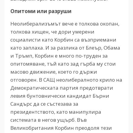
Опитоми или разруши
Неолиберализъмът вече е толкова окопан,
толкова хищен, че дори умерени
социалисти като Корбин са възприемани
като заплаха. И за разлика от Блеър, Обама
и Тръмп, Корбин е много по-труден за
опитомяване, тъй като зад гърба му стои
масово движение, което го държи
отговорен. В САЩ неолибералното крило на
Демократическата партия предотврати
левия бунтовнически кандидат Бърни
Сандърс да се състезава за
президентството, като манипулира
системата в негов ущърб. Във
Великобритания Корбин преодоля тези