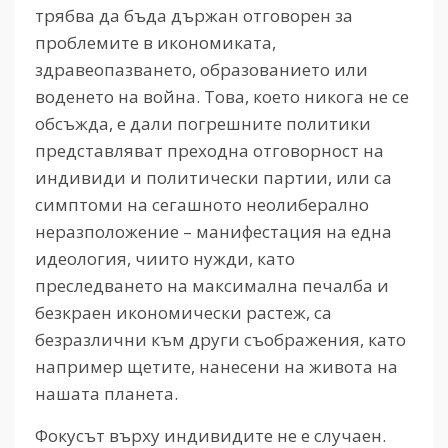
трябва да бъда държан отговорен за
проблемите в икономиката,
здравеопазването, образованието или
воденето на война. Това, което никога не се
обсъжда, е дали погрешните политики
представляват преходна отговорност на
индивиди и политически партии, или са
симптоми на сегашното неолиберално
неразположение – манифестация на една
идеология, чиито нужди, като
преследването на максимална печалба и
безкраен икономически растеж, са
безразлични към други съображения, като
например щетите, нанесени на живота на
нашата планета.
Фокусът върху индивидите не е случаен.