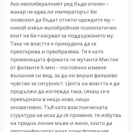
Ако неолибералният ред бъде оголен –
макар че едва ли императорът би
позволил да бъдат отнети одеждите му –
никой извън малобройния психопатичен
елит не би гласувал за поддържането му.
Така че властта е принудена да се
преоткрива и преобразява. Тя е като
променящата формата си мутанта Мистик
от филмите X-мен – постоянно изменя
външния си вид, за да ни внуши фалшиво
чувство за сигурност. Целта на властта е да
продължи да изглежда така, сякаш се е
превърнала в нещо ново, нещо
иновативно. Тъй като властническата
структура не иска да се променя, тя избутва
на предна линия мъже и жени, които да
персонифицират една трансформация,