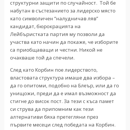
структурни защити по случайност. Той бе
набутан в състезанието за лидерско място
като символичен “налудничав ляв”
кандидат, бюрокрацията на
Лейбъристката партия му позволи да
участва като начин да покаже, че изборите
са приобщаващи и честни. Никой не
очакваше той да спечели.
След като Корбин пое лидерството,
властовата структура имаше два избора –
да го опитоми, подобно на Блеър, или да го
унищожи, преди да е имал възможност да
стигне до висок пост. За тези с къса памет
си струва да припомним как тези
алтернативи бяха претегляни през
първите месеци след победата на Корбин.