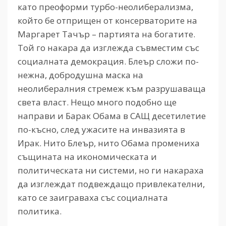
като преоформи турбо-неолиберализма,
който бе отприщен от консерваторите на
Маргарет Тачър – партията на богатите.
Той го накара да изглежда съвместим със
социалната демокрация. Блеър сложи по-
нежна, добродушна маска на
неолибералния стремеж към разрушаваща
света власт. Нещо много подобно ще
направи и Барак Обама в САЩ десетилетие
по-късно, след ужасите на инвазията в
Ирак. Нито Блеър, нито Обама промениха
същината на икономическата и
политическата ни системи, но ги накараха
да изглеждат подвеждащо привлекателни,
като се заиграваха със социалната
политика.