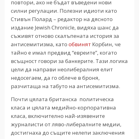
повтори, ако не бъдат въведени нови
силни регулации. Полезни идиоти като
Стивън Полард – редактор на дясното
издание Jewish Chronicle, видяха шанс да
съживят отново скалъпената история за
антисемитизма, като
обвинят
Корбин, че
тайно е имал предвид “евреите”, когато
всъщност говори за банкерите. Тази логика
цели да направи неолибералния елит
недосегаем, да го облече в броня,
разчитаща на табуто на антисемитизма.
Почти цялата британска политическа
класа и цялата медийно-корпоративна
класа, включително най-изявените
журналисти от ляво-либералните медии,
достигнаха до същите нелепи заключения