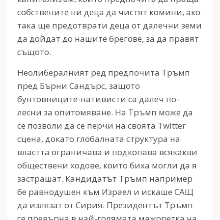
собствените ни деца да чистят комини, ако
така ще предотврати деца от далечни земи
да дойдат до нашите брегове, за да правят
същото.
Неолибералният ред предпочита Тръмп
пред Бърни Сандърс, защото
бунтовниците-нативисти са далеч по-
лесни за опитомяване. На Тръмп може да
се позволи да се перчи на своята Twitter
сцена, докато глобалната структура на
властта ограничава и подкопава всякакви
обществени ходове, които биха могли да я
застрашат. Кандидатът Тръмп например
бе равнодушен към Израел и искаше САЩ
да излязат от Сирия. Президентът Тръмп
се превърна в най-голямата мажоретка на