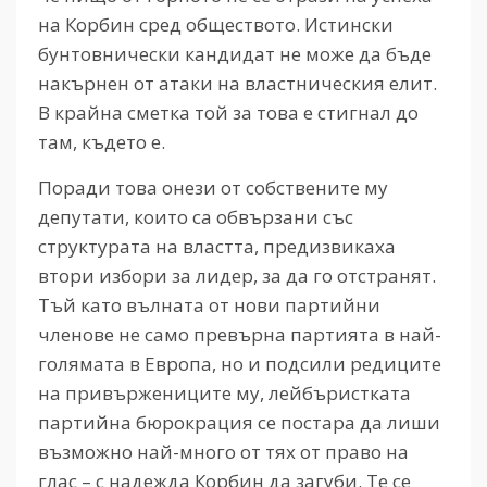
на Корбин сред обществото. Истински
бунтовнически кандидат не може да бъде
накърнен от атаки на властническия елит.
В крайна сметка той за това е стигнал до
там, където е.
Поради това онези от собствените му
депутати, които са обвързани със
структурата на властта, предизвикаха
втори избори за лидер, за да го отстранят.
Тъй като вълната от нови партийни
членове не само превърна партията в най-
голямата в Европа, но и подсили редиците
на привържениците му, лейбъристката
партийна бюрокрация се постара да лиши
възможно най-много от тях от право на
глас – с надежда Корбин да загуби. Те се