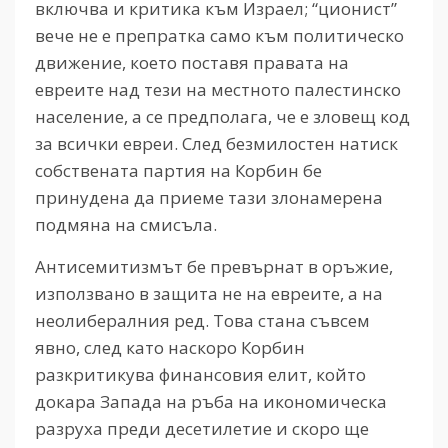
включва и критика към Израел; “ционист”
вече не е препратка само към политическо
движение, което поставя правата на
евреите над тези на местното палестинско
население, а се предполага, че е зловещ код
за всички евреи. След безмилостен натиск
собствената партия на Корбин бе
принудена да приеме тази злонамерена
подмяна на смисъла.
Антисемитизмът бе превърнат в оръжие,
използвано в защита не на евреите, а на
неолибералния ред. Това стана съвсем
явно, след като наскоро Корбин
разкритикува финансовия елит, който
докара Запада на ръба на икономическа
разруха преди десетилетие и скоро ще