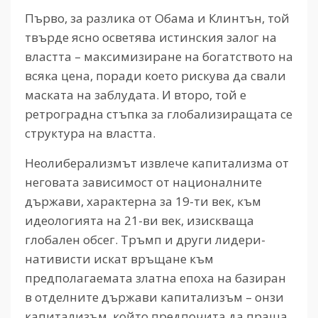
Първо, за разлика от Обама и Клинтън, той
твърде ясно осветява истинския залог на
властта – максимизиране на богатството на
всяка цена, поради което рискува да свали
маската на заблудата. И второ, той е
ретроградна стъпка за глобализиращата се
структура на властта.
Неолиберализмът извлече капитализма от
неговата зависимост от националните
държави, характерна за 19-ти век, към
идеологията на 21-ви век, изискваща
глобален обсег. Тръмп и други лидери-
нативисти искат връщане към
предполагаемата златна епоха на базиран
в отделните държави капитализъм – онзи
капитализъм, който предпочита да праща