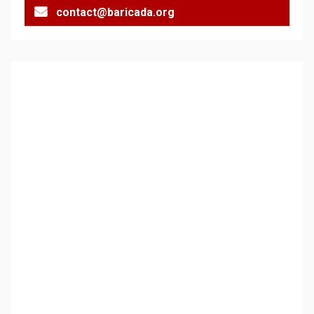
contact@baricada.org
Аз съм изследовател на
геноцида. Навлизаме в
ужасяваща нова епоха
3
Съединените щати вече
дори не се преструват, че
не подкрепят терористи
4
Как се вземат милиони за
чужд труд
5