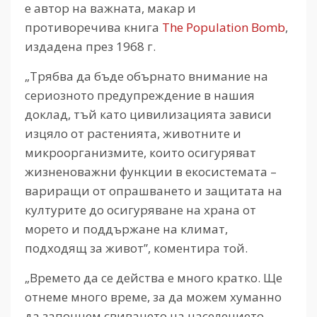
е автор на важната, макар и
противоречива книга
The Population Bomb
,
издадена през 1968 г.
„Трябва да бъде обърнато внимание на
сериозното предупреждение в нашия
доклад, тъй като цивилизацията зависи
изцяло от растенията, животните и
микроорганизмите, които осигуряват
жизненоважни функции в екосистемата –
вариращи от опрашването и защитата на
културите до осигуряване на храна от
морето и поддържане на климат,
подходящ за живот”, коментира той.
„Времето да се действа е много кратко. Ще
отнеме много време, за да можем хуманно
да започнем свиването на населението,