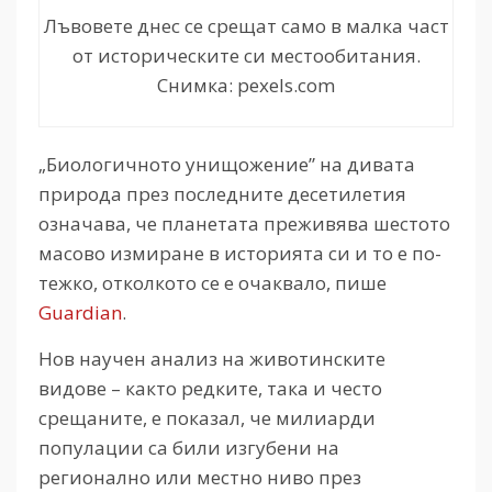
Лъвовете днес се срещат само в малка част
от историческите си местообитания.
Снимка: pexels.com
„Биологичното унищожение” на дивата
природа през последните десетилетия
означава, че планетата преживява шестото
масово измиране в историята си и то е по-
тежко, отколкото се е очаквало, пише
Guardian
.
Нов научен анализ на животинските
видове – както редките, така и често
срещаните, е показал, че милиарди
популации са били изгубени на
регионално или местно ниво през