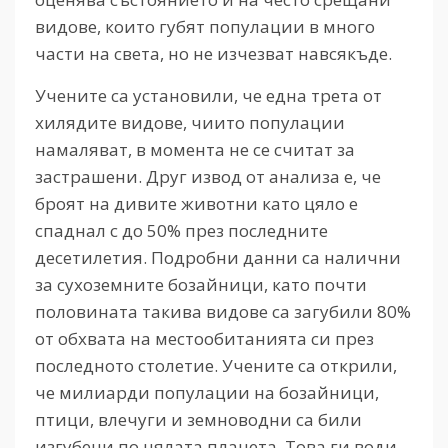
видове, които губят популации в много
части на света, но не изчезват навсякъде.
Учените са установили, че една трета от
хилядите видове, чиито популации
намаляват, в момента не се считат за
застрашени. Друг извод от анализа е, че
броят на дивите животни като цяло е
спаднал с до 50% през последните
десетилетия. Подробни данни са налични
за сухоземните бозайници, като почти
половината такива видове са загубили 80%
от обхвата на местообитанията си през
последното столетие. Учените са открили,
че милиарди популации на бозайници,
птици, влечуги и земноводни са били
изгубени по цялата планета. Това ги води