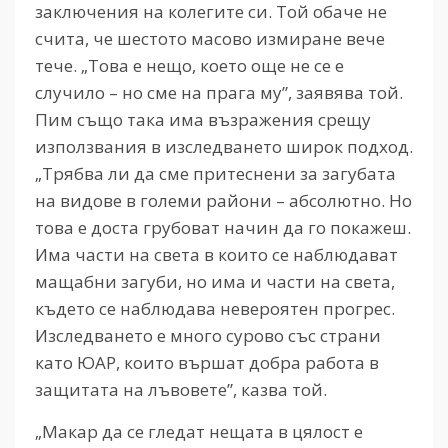
заключения на колегите си. Той обаче не
счита, че шестото масово измиране вече
тече. „Това е нещо, което още не се е
случило – но сме на прага му”, заявява той.
Пим също така има възражения срещу
използвания в изследването широк подход.
„Трябва ли да сме притеснени за загубата
на видове в големи райони – абсолютно. Но
това е доста грубоват начин да го покажеш.
Има части на света в които се наблюдават
мащабни загуби, но има и части на света,
където се наблюдава невероятен прогрес.
Изследването е много сурово със страни
като ЮАР, които вършат добра работа в
защитата на лъвовете”, казва той.
„Макар да се гледат нещата в цялост е