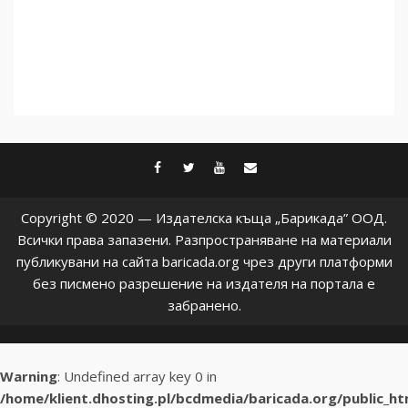
facebook
twitter
youtube
contact@baric
Copyright © 2020 — Издателска къща „Барикада” ООД.
Всички права запазени. Разпространяване на материали
публикувани на сайта baricada.org чрез други платформи
без писмено разрешение на издателя на портала е
забранено.
Warning
: Undefined array key 0 in
/home/klient.dhosting.pl/bcdmedia/baricada.org/public_h