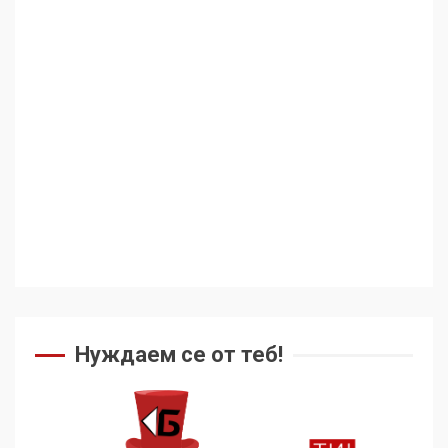
Аз съм изследовател на
геноцида. Навлизаме в
ужасяваща нова епоха
3
Съединените щати вече
дори не се преструват, че
не подкрепят терористи
4
Как се вземат милиони за
чужд труд
Нуждаем се от теб!
5
136 страни в ООН
подкрепиха Куба, България