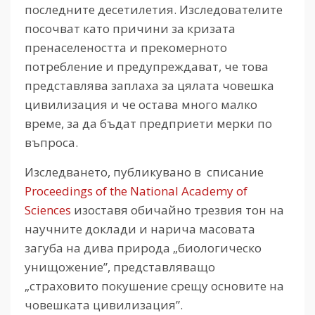
последните десетилетия. Изследователите
посочват като причини за кризата
пренаселеността и прекомерното
потребление и предупреждават, че това
представлява заплаха за цялата човешка
цивилизация и че остава много малко
време, за да бъдат предприети мерки по
въпроса.
Изследването, публикувано в списание
Proceedings of the National Academy of
Sciences
изоставя обичайно трезвия тон на
научните доклади и нарича масовата
загуба на дива природа „биологическо
унищожение”, представляващо
„страховито покушение срещу основите на
човешката цивилизация”.