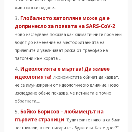
животински видове...
Глобалното затопляне може да е
допринесло за появата на SARS-CoV-2
Ново изследване показва как климатичните промени
водят до изменение на местообитанията на
прилепите и увеличават риска от трансфер на
патогени към хората ...
Идеологията е мъртва! Да живее
идеологията!
Икономистите обичат да казват,
че са имунизирани от идеологическо влияние. Ново
изследване обаче показва, че истината е точно
обратната....
Бойко Борисов – любимецът на
първите страници
"Будителите някога са били
вестникари, а вестникарите - будители. Как е днес?",