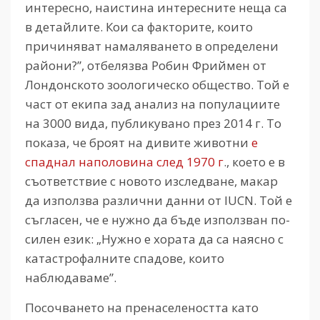
интересно, наистина интересните неща са
в детайлите. Кои са факторите, които
причиняват намаляването в определени
райони?”, отбелязва Робин Фриймен от
Лондонското зоологическо общество. Той е
част от екипа зад анализ на популациите
на 3000 вида, публикувано през 2014 г. То
показа, че броят на дивите животни
е
спаднал наполовина след 1970 г
., което е в
съответствие с новото изследване, макар
да използва различни данни от IUCN. Той е
съгласен, че е нужно да бъде използван по-
силен език: „Нужно е хората да са наясно с
катастрофалните спадове, които
наблюдаваме”.
Посочването на пренаселеността като