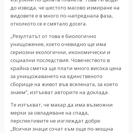
до извода, че шестото масово измиране на
видовете е в много по-напреднала фаза,
отколкото се е смятало досега.
„Резултатът от това е биологично
унищожение, което очевидно ще има
сериозни екологични, икономически и
социални последствия. Човечеството в
крайна сметка ще плати много висока цена
за унищожаването на единственото
сборище на живот във вселената, за което
знаем”, изтъкват авторите на доклада.
Те изтъкват, че макар да има възможни
мерки за овладяване на спада,
перспективите не изглеждат добре:
„Всички знаци сочат към още по-мощна