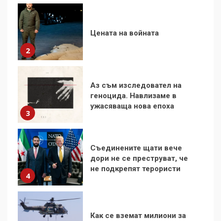
Аз съм изследовател на
геноцида. Навлизаме в
ужасяваща нова епоха
3
Съединените щати вече
дори не се преструват, че
не подкрепят терористи
4
Как се вземат милиони за
чужд труд
5
136 страни в ООН
подкрепиха Куба, България