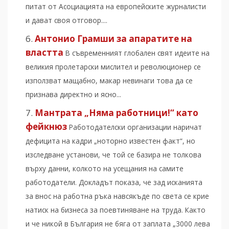
питат от Асоциацията на европейските журналисти
и дават своя отговор....
Антонио Грамши за апаратите на
властта
В съвременният глобален свят идеите на
великия пролетарски мислител и революционер се
използват мащабно, макар невинаги това да се
признава директно и ясно...
Мантрата „Няма работници!“ като
фейкнюз
Работодателски организации наричат
дефицита на кадри „ноторно известен факт“, но
изследване установи, че той се базира не толкова
върху данни, колкото на усещания на самите
работодатели. Докладът показа, че зад исканията
за внос на работна ръка навсякъде по света се крие
натиск на бизнеса за поевтиняване на труда. Както
и че никой в България не бяга от заплата „3000 лева