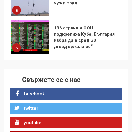
избра да е сред 30
„въздържали се“
6
Удължаването на „Чат
контрола“ в ЕС е обида за
демокрацията
7
За 100-годишнината на
Фидел Кастро – изкачване
на Черни връх по неговите
Свържете се с нас
стъпки от 1972 г.
1
facebook
twitter
Цената на войната
2
youtube