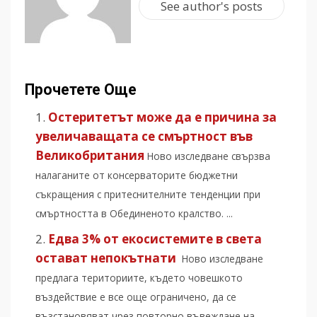
See author's posts
Прочетете Още
Остеритетът може да е причина за
увеличаващата се смъртност във
Великобритания
Ново изследване свързва
налаганите от консерваторите бюджетни
съкращения с притеснителните тенденции при
смъртността в Обединеното кралство. ...
Едва 3% от екосистемите в света
остават непокътнати
Ново изследване
предлага териториите, където човешкото
въздействие е все още ограничено, да се
възстановяват чрез повторно въвеждане на