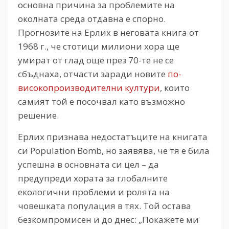
основна причина за проблемите на
околната среда отдавна е спорно.
Прогнозите на Ерлих в неговата книга от
1968 г., че стотици милиони хора ще
умират от глад още през 70-те не се
сбъднаха, отчасти заради новите
по-
високопроизводителни култури
, които
самият той е посочвал като възможно
решение.
Ерлих признава недостатъците на книгата
си Population Bomb, но заявява, че тя е била
успешна в основната си цел – да
предупреди хората за глобалните
екологични проблеми и ролята на
човешката популация в тях. Той остава
безкомпромисен и до днес: „Покажете ми