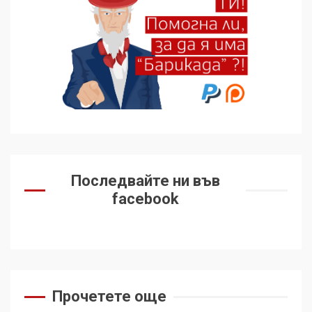
избра да е сред 30
„въздържали се“
6
Удължаването на „Чат
контрола“ в ЕС е обида за
демокрацията
7
За 100-годишнината на
Фидел Кастро – изкачване
Последвайте ни във
на Черни връх по неговите
facebook
стъпки от 1972 г.
1
Цената на войната
2
Прочетете още