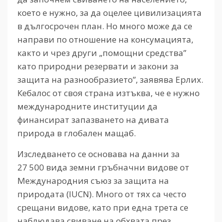
което е нужно, за да оцелее цивилизацията
в дългосрочен план. Но много може да се
направи по отношение на консумацията,
както и чрез други „помощни средства”
като природни резервати и закони за
защита на разнообразието”, заявява Ерлих.
Кебалос от своя страна изтъква, че е нужно
международните институции да
финансират запазването на дивата
природа в глобален мащаб.
Изследването се основава на данни за
27 500 вида земни гръбначни видове от
Международния съюз за защита на
природата (IUCN). Много от тях са често
срещани видове, като при една трета се
наблюдава свиване на обхвата през