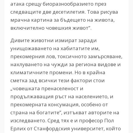
атака срещу биоразнообразието през
следващите две десетилетия. Това рисува
мрачна картина за бъдещето на живота,
включително човешкия живот”.
Дивите животни измират заради
унищожаването на хабитатите им,
прекомерния лов, токсичното замърсяване,
нахлуването на чужди за региона видове и
климатичните промени. Но в крайна
сметка зад всички тези фактори стои
„човешката пренаселеност и
продължаващия ръст на населението, и
прекомерната консумация, особено от
страна на богатите”, изтъкват авторите на
изследването. Сред тях е и професор Пол
Ерлих от Станфордския университет, който