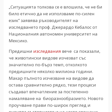
„Ситуацията толкова се е влошила, че не би
било етично да не използваме по-силен
език” заявява ръководителят на
изследването проф. Джерардо Кебалос от
Националния автономен университет на
Мексико.
Предишни
и
зследвания
вече са показали,
че животински видове изчезват със
значително по-бърз темп, отколкото
предишните няколко милиона години.
Макар пълното изчезване на видове да
остава сравнително рядко, тези процеси
създават впечатление за постепенно
намаляване на биоразнообразието. Новото
проучване прави по-широк преглед и
оценява състоянието и на често срещани