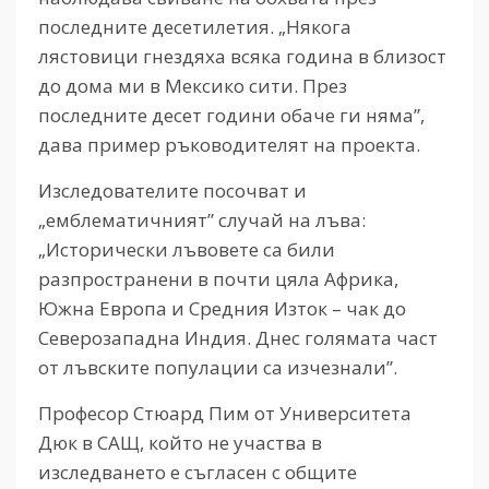
последните десетилетия. „Някога
лястовици гнездяха всяка година в близост
до дома ми в Мексико сити. През
последните десет години обаче ги няма”,
дава пример ръководителят на проекта.
Изследователите посочват и
„емблематичният” случай на лъва:
„Исторически лъвовете са били
разпространени в почти цяла Африка,
Южна Европа и Средния Изток – чак до
Северозападна Индия. Днес голямата част
от лъвските популации са изчезнали”.
Професор Стюард Пим от Университета
Дюк в САЩ, който не участва в
изследването е съгласен с общите