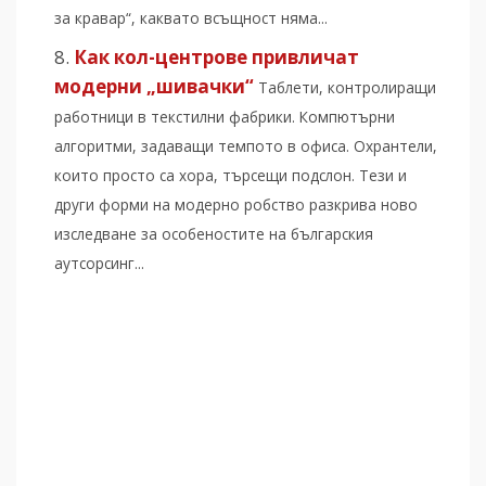
за кравар“, каквато всъщност няма...
Как кол-центрове привличат
модерни „шивачки“
Таблети, контролиращи
работници в текстилни фабрики. Компютърни
алгоритми, задаващи темпото в офиса. Охрантели,
които просто са хора, търсещи подслон. Тези и
други форми на модерно робство разкрива ново
изследване за особеностите на българския
аутсорсинг...