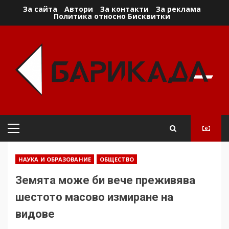
Skip
За сайта
Автори
За контакти
За реклама
Политика относно Бисквитки
to
content
Primary
Menu
НАУКА И ОБРАЗОВАНИЕ
ОБЩЕСТВО
Земята може би вече преживява
шестото масово измиране на
видове