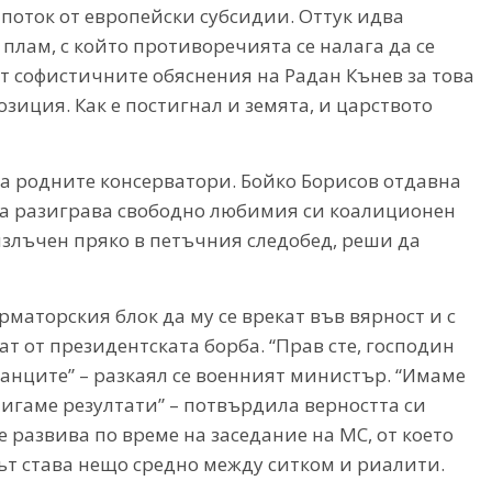
поток от европейски субсидии. Оттук идва
лам, с който противоречията се налага да се
от софистичните обяснения на Радан Кънев за това
озиция. Как е постигнал и земята, и царството
на родните консерватори. Бойко Борисов отдавна
 да разиграва свободно любимия си коалиционен
излъчен пряко в петъчния следобед, реши да
маторския блок да му се врекат във вярност и с
т от президентската борба. “Прав сте, господин
анците” – разкаял се военният министър. “Имаме
игаме резултати” – потвърдила верността си
е развива по време на заседание на МС, от което
т става нещо средно между ситком и риалити.