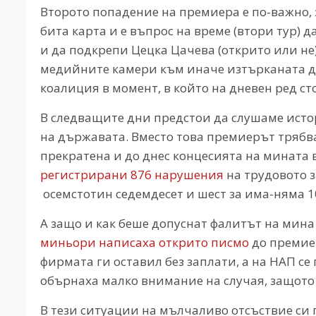
Второто попадение на премиера е по-важно, 
бита карта и е въпрос на време (втори тур)
и да подкрепи Цецка Цачева (открито или не)
медийните камери към иначе изтърканата до
коалиция в момент, в който на дневен ред с
В следващите дни предстои да слушаме исто
на държавата. Вместо това премиерът трябв
прекратена и до днес концесията на мината в 
регистрирани 876 нарушения
на трудовото з
осемстотин седемдесет и шест за има-няма 1
А защо и как беше допуснат фалитът на мина
миньори написаха открито писмо
до премиер
фирмата ги оставил без заплати, а на НАП се
обърнаха малко внимание на случая, защото
В тези ситуации на мълчаливо отсъствие си