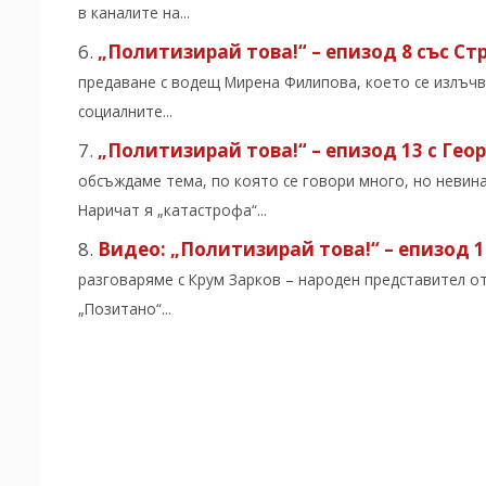
в каналите на...
„Политизирай това!“ – епизод 8 със Ст
предаване с водещ Мирена Филипова, което се излъчва 
социалните...
„Политизирай това!“ – епизод 13 с Гео
обсъждаме тема, по която се говори много, но невина
Наричат я „катастрофа“...
Видео: „Политизирай това!“ – епизод 1
разговаряме с Крум Зарков – народен представител от
„Позитано“...