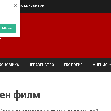
×
ика относно Бисквитки
Allow
КОНОМИКА
НЕРАВЕНСТВО
ЕКОЛОГИЯ
МНЕНИЯ
чен филм
бваше да отговаря на трудни въпроси, той