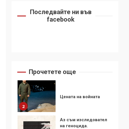
6
се“
Последвайте ни във
Удължаването на
facebook
„Чат контрола“ в ЕС е
обида за
демокрацията
7
За 100-годишнината
на Фидел Кастро –
изкачване на Черни
връх по неговите
1
Прочетете още
стъпки от 1972 г.
Цената на войната
2
Аз съм изследовател
на геноцида.