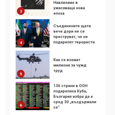
Навлизаме в
ужасяваща нова
3
епоха
Съединените щати
вече дори не се
преструват, че не
подкрепят терористи
4
Как се вземат
милиони за чужд
труд
5
136 страни в ООН
подкрепиха Куба,
България избра да е
сред 30 „въздържали
6
се“