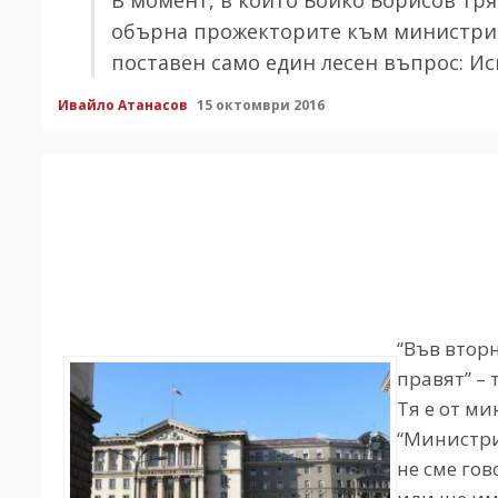
обърна прожекторите към министрите
поставен само един лесен въпрос: Ис
Ивайло Атанасов
15 октомври 2016
“Във вторн
правят” – 
Тя е от м
“Министри
не сме гов