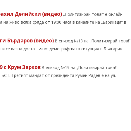
рахил Делийски (видео)
„Политизирай това!“ е онлайн
на живо всяка сряда от 19:00 часа в каналите на „Барикада“ в
рги Бърдаров (видео)
В епизод №13 на „Политизирай това!“
ги се казва достатъчно: демографската ситуация в България.
9 с Крум Зарков
В епизод №19 на „Политизирай това!“
 БСП. Третият мандат от президента Румен Радев е на ул.