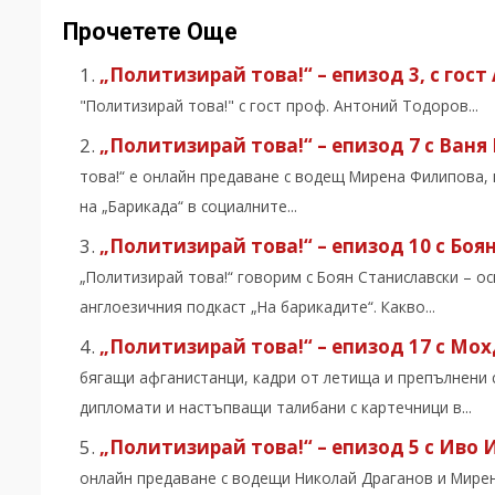
Прочетете Още
„Политизирай това!“ – епизод 3, с гос
"Политизирай това!" с гост проф. Антоний Тодоров...
„Политизирай това!“ – епизод 7 с Ваня
това!“ е онлайн предаване с водещ Мирена Филипова, к
на „Барикада“ в социалните...
„Политизирай това!“ – епизод 10 с Боя
„Политизирай това!“ говорим с Боян Станиславски – ос
англоезичния подкаст „На барикадите“. Какво...
„Политизирай това!“ – епизод 17 с Мо
бягащи афганистанци, кадри от летища и препълнени с
дипломати и настъпващи талибани с картечници в...
„Политизирай това!“ – епизод 5 с Иво
онлайн предаване с водещи Николай Драганов и Мирена