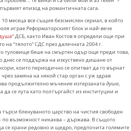
 проблем… те винаги са били мои и аз техен” –
първият епизод на романтичната сага.
 10 месеца все същия безсмислен сериал, в който
роля играе Реформаторският блок и най-вече
душа”
ДСБ, както Иван Костов я определи още при
о на “тялото” СДС през далечната 2004 г.
о туловище беше на смъртен одър още преди това,
о днес
се поддържа на изкуствено дишане от
нсори, които периодично се опитват да го върнат
чрез замяна на някой стар орган с уж здрав
това продължително мъчение изтерзаната
душа
,
а да се лута като полтъргайст из институции и
 търси бленуваното царство на чистия свободен
– по възможност никаква – държава. В същото
а да се храни редовно и щедро, предпочита големите