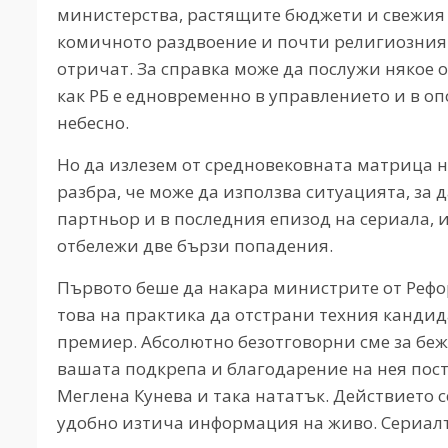
министерства, растящите бюджети и свежия 
комичното раздвоение и почти религиозния п
отричат. За справка може да послужи някое 
как РБ е едновременно в управлението и в оп
небесно.
Но да излезем от средновековната матрица 
разбра, че може да използва ситуацията, за
партньор и в последния епизод на сериала, 
отбележи две бързи попадения.
Първото беше да накара министрите от Рефор
това на практика да отстрани техния кандида
премиер. Абсолютно безотговорни сме за беж
вашата подкрепа и благодарение на нея пост
Меглена Кунева и така нататък. Действието с
удобно изтича информация на живо. Сериалъ