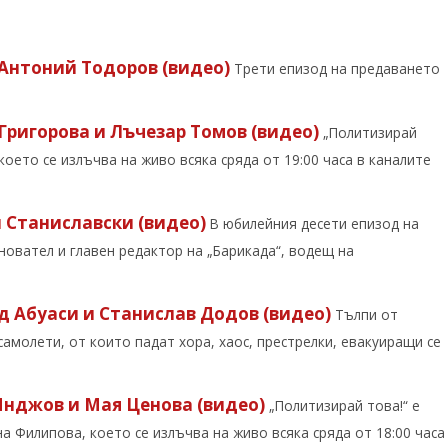
т Антоний Тодоров (видео)
Трети епизод на предаването
 Григорова и Лъчезар Томов (видео)
„Политизирай
оето се излъчва на живо всяка сряда от 19:00 часа в каналите
н Станиславски (видео)
В юбилейния десети епизод на
новател и главен редактор на „Барикада“, водещ на
хд Абуаси и Станислав Додов (видео)
Тълпи от
амолети, от които падат хора, хаос, престрелки, евакуиращи се
 Инджов и Мая Ценова (видео)
„Политизирай това!“ е
 Филипова, което се излъчва на живо всяка сряда от 18:00 часа