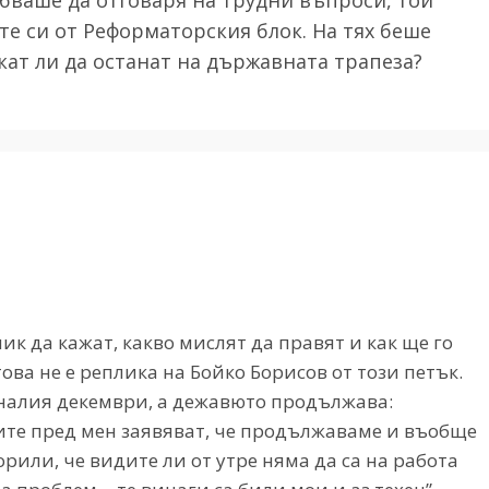
 си от Реформаторския блок. На тях беше
кат ли да останат на държавната трапеза?
ик да кажат, какво мислят да правят и как ще го
това не е реплика на Бойко Борисов от този петък.
иналия декември, а дежавюто продължава:
те пред мен заявяват, че продължаваме и въобще
орили, че видите ли от утре няма да са на работа