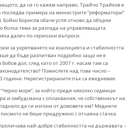
защото, да си го кажем направо, Трайчо Трайков е
 да последва примера на министрите “реформатори”
. Бойко Борисов обаче успя отново да обърне
 болка тема за разпада на управляващата
тояха далеч по-сериозни въпроси.
рии за укрепването на коалицията и стабилността
аше да бъде разпитван подробно защо не е
Бобов дол, след като от 2007 г. насам там са
аконодателство? Помислете над това число –
0 години. Нерегистрираните пък са ежедневие.
 “Черно море”, за който преди няколко седмици
а и омбудсмана с оплаквания, че собственикът на
 паднало да ги изгони от домовете им? Медиите
 писмото не беше придружено с отчаяна стачка.
 проличава най-добре стабилността на държавата –