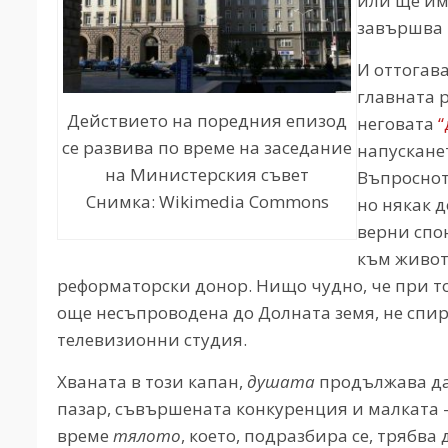
или ще има
завършва 
И оттогава
главната 
Действието на поредния епизод
неговата
“
се развива по време на заседание
напусканет
на Министерския съвет
Въпроснот
Снимка: Wikimedia Commons
но някак
д
верни спо
към живот 
реформаторски донор. Нищо чудно, че при 
още несъпроводена до Долната земя, не спир
телевизионни студия.
Хваната в този капан,
душата
продължава да
пазар, съвършената конкуренция и малката 
време
тялото
, което, подразбира се, трябв