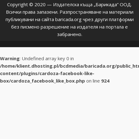
Copyright © 2020 — Издателска къща „Барикада” ООД.
Всички права запазени. Разпространяване на материали
публикувани на сайта baricada.org чрез други платформи
без писмено разрешение на издателя на портала е
забранено.
Warning
: Undefined array key 0 in
/home/klient.dhosting.pl/bcdmedia/baricada.org/public_h
content/plugins/cardoza-facebook-like-
box/cardoza_facebook_like_box.php
on line
924