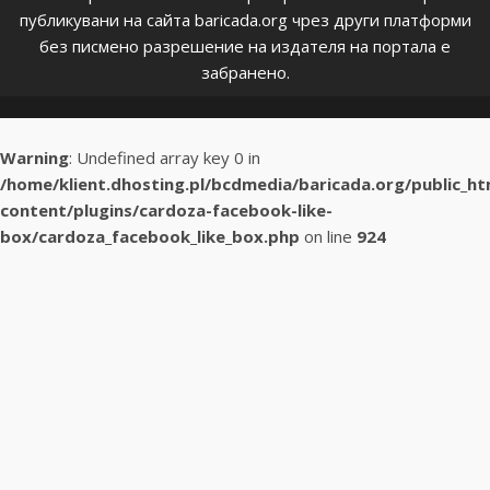
публикувани на сайта baricada.org чрез други платформи
без писмено разрешение на издателя на портала е
забранено.
Warning
: Undefined array key 0 in
/home/klient.dhosting.pl/bcdmedia/baricada.org/public_h
content/plugins/cardoza-facebook-like-
box/cardoza_facebook_like_box.php
on line
924