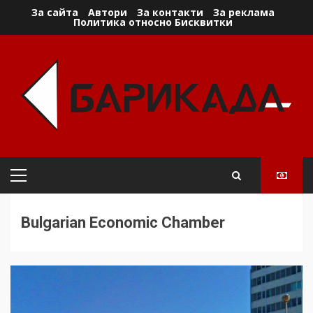
Skip
За сайта
Автори
За контакти
За реклама
Политика относно Бисквитки
to
content
Primary
Menu
Bulgarian Economic Chamber