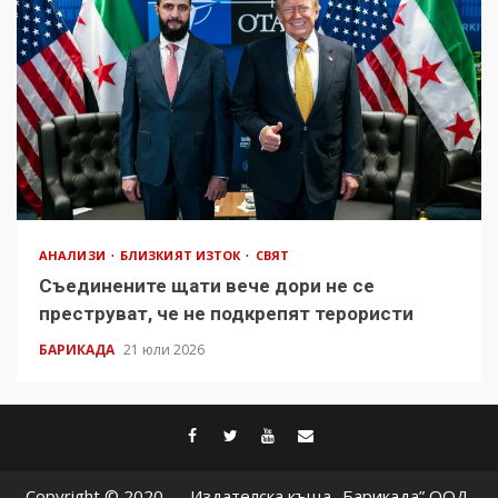
АНАЛИЗИ
БЛИЗКИЯТ ИЗТОК
СВЯТ
Съединените щати вече дори не се
преструват, че не подкрепят терористи
БАРИКАДА
21 юли 2026
facebook
twitter
youtube
contact@baric
Copyright © 2020 — Издателска къща „Барикада” ООД.